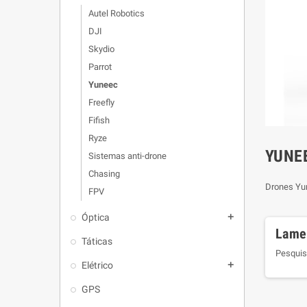
Autel Robotics
DJI
Skydio
Parrot
Yuneec
Freefly
Fifish
Ryze
YUNE
Sistemas anti-drone
Chasing
Drones Yu
FPV
Óptica
add
Lame
Táticas
Pesquis
Elétrico
add
GPS