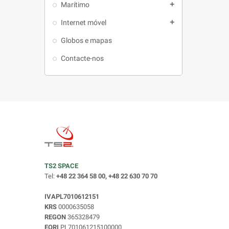
Marítimo
add
Internet móvel
add
Globos e mapas
Contacte-nos
TS2 SPACE
Tel:
+48 22 364 58 00, +48 22 630 70 70
IVAPL7010612151
KRS
0000635058
REGON
365328479
EORI
PL701061215100000