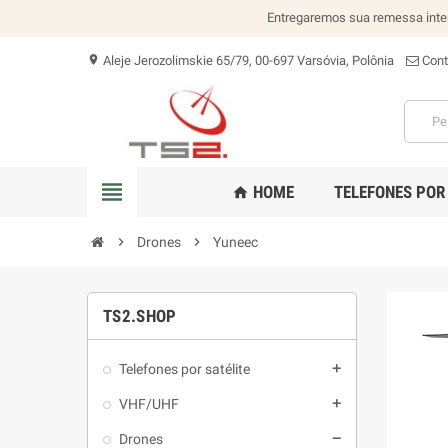
Entregaremos sua remessa inte
Aleje Jerozolimskie 65/79, 00-697 Varsóvia, Polônia
Cont
location_on
view_headline
HOME
TELEFONES POR
home
chevron_right
Drones
chevron_right
Yuneec
TS2.SHOP
Telefones por satélite
add
VHF/UHF
add
Drones
remove