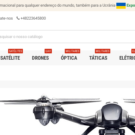
rnacional para qualquer endereço do mundo, também para a Ucrânia
Expo
ate-nos
+48223645800
SATÉLITES
UAV
MILITARES
MILITARES
E
 SATÉLITE
DRONES
ÓPTICA
TÁTICAS
ELÉTRI