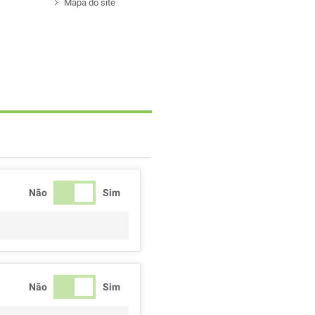
Mapa do site
Não
Sim
Não
Sim