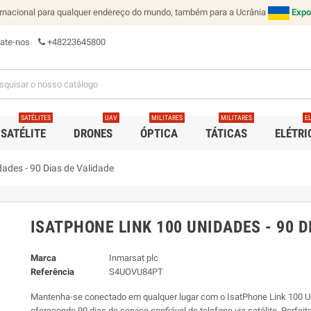
rnacional para qualquer endereço do mundo, também para a Ucrânia
Expo
ate-nos
+48223645800
SATÉLITES
UAV
MILITARES
MILITARES
E
 SATÉLITE
DRONES
ÓPTICA
TÁTICAS
ELÉTRI
ades - 90 Dias de Validade
ISATPHONE LINK 100 UNIDADES - 90 D
Marca
Inmarsat plc
Referência
S4UOVU84PT
Mantenha-se conectado em qualquer lugar com o IsatPhone Link 100 U
oferecendo 90 dias de serviço confiável de telefone via satélite. Perfeit