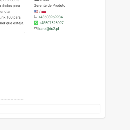
Gerente de Produto
u dados para
/
renciar
+48603969934
ink 100 para
+48507526097
er que esteja.
karol@ts2.pl