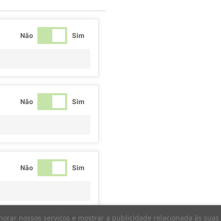
Não
Sim
Não
Sim
Não
Sim
elhorar nossos serviços e mostrar a publicidade relacionada às sua