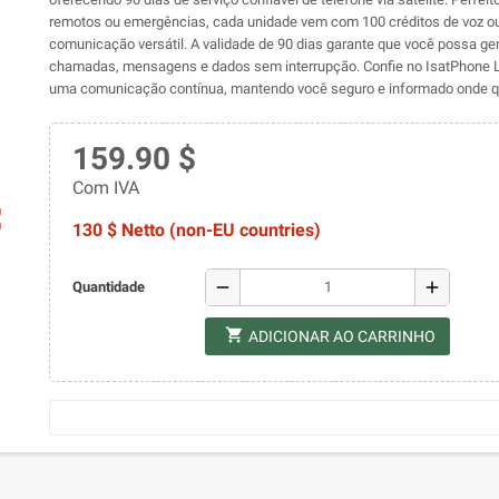
remotos ou emergências, cada unidade vem com 100 créditos de voz o
comunicação versátil. A validade de 90 dias garante que você possa ge
chamadas, mensagens e dados sem interrupção. Confie no IsatPhone L
uma comunicação contínua, mantendo você seguro e informado onde qu
159.90 $
Com IVA
ap
130 $ Netto (non-EU countries)
remove
add
Quantidade
shopping_cart
ADICIONAR AO CARRINHO