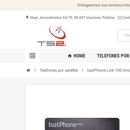
Entregaremos sua remessa inte
Aleje Jerozolimskie 65/79, 00-697 Varsóvia, Polônia
Cont
location_on
view_headline
HOME
TELEFONES POR
home
chevron_right
Telefones por satélite
chevron_right
IsatPhone Link 100 Unid