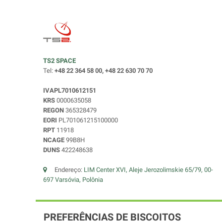
TS2 SPACE
Tel:
+48 22 364 58 00, +48 22 630 70 70
IVAPL7010612151
KRS
0000635058
REGON
365328479
EORI
PL701061215100000
RPT
11918
NCAGE
99B8H
DUNS
422248638
Endereço:
LIM Center XVI, Aleje Jerozolimskie 65/79, 00-
697 Varsóvia, Polônia
PREFERÊNCIAS DE BISCOITOS