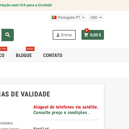
rtação sem IVA para a Ucrânia!
Português PT
USD
0
search
person
shopping_cart
Entrar
0,00 $
LETRO
NEWS
CO
BLOGUE
CONTATO
IAS DE VALIDADE
Aluguel de telefones via satélite.
Consulte preço e condições
.
nidades,
Karol Łoś
o para locais