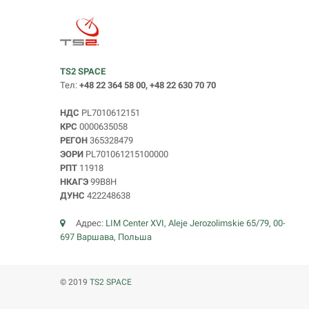
TS2 SPACE
Тел:
+48 22 364 58 00, +48 22 630 70 70
НДС
PL7010612151
КРС
0000635058
РЕГОН
365328479
ЭОРИ
PL701061215100000
РПТ
11918
НКАГЭ
99B8H
ДУНС
422248638
Адрес:
LIM Center XVI, Aleje Jerozolimskie 65/79, 00-
697 Варшава, Польша
© 2019
TS2 SPACE