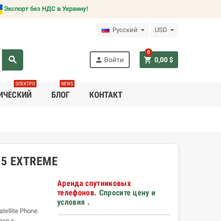
Экспорт без НДС в Украину!
Русский
USD
0
search
person
shopping_cart
Войти
0,00 $
ЭЛЕКТРО
NEWS
ИЧЕСКИЙ
БЛОГ
КОНТАКТ
5 EXTREME
Аренда спутниковых
телефонов.
Спросите цену и
условия
.
ellite Phone.
лов в