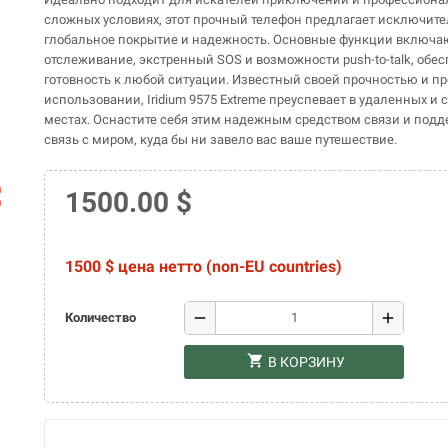
сложных условиях, этот прочный телефон предлагает исключит
глобальное покрытие и надежность. Основные функции включа
отслеживание, экстренный SOS и возможности push-to-talk, обе
готовность к любой ситуации. Известный своей прочностью и пр
использовании, Iridium 9575 Extreme преуспевает в удаленных и
местах. Оснастите себя этим надежным средством связи и под
связь с миром, куда бы ни завело вас ваше путешествие.
ap
1500.00 $
1500 $ цена нетто (non-EU countries)
remove
add
Количество
shopping_cart
В КОРЗИНУ