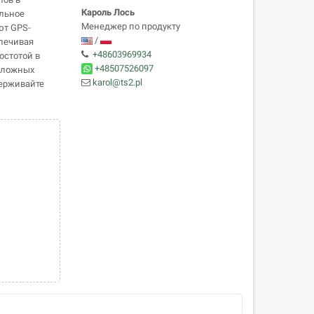
Кароль Лось
ельное
Менеджер по продукту
ют GPS-
/
спечивая
+48603969934
остотой в
+48507526097
 сложных
karol@ts2.pl
держивайте