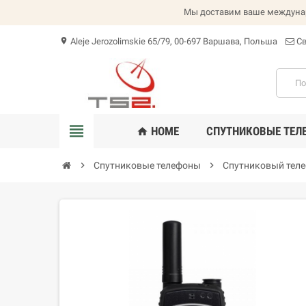
Мы доставим ваше междунаро
Aleje Jerozolimskie 65/79, 00-697 Варшава, Польша
Св
location_on
view_headline
HOME
СПУТНИКОВЫЕ ТЕЛ
home
chevron_right
Спутниковые телефоны
chevron_right
Спутниковый телеф