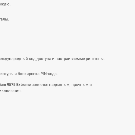
дождю.
талы.
международный код доступа и настраиваемые рингтоны.
иатуры и блокировка PIN-кода.
ium 9575 Extreme
является надежным, прочным и
риключения.