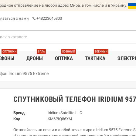
дное отправление на любой адрес Мира, в том числе и в Украину.
язаться с нами
+48223645800
СПУТНИКИ
БПЛА
ВОЕННЫЙ
ВОЕННЫЙ
ЕФОНЫ
ДРОНЫ
ОПТИКА
ТАКТИКА
ЭЛЕКТР
он Iridium 9575 Extreme
СПУТНИКОВЫЙ ТЕЛЕФОН IRIDIUM 957
Бренд
Iridium Satellite LLC
Код
KM6PIQ86XM
Оставайтесь на связи в любой точке мира с Iridium 9575 Extreme Sat
Идеально подходит для искателей приключений и профессиона