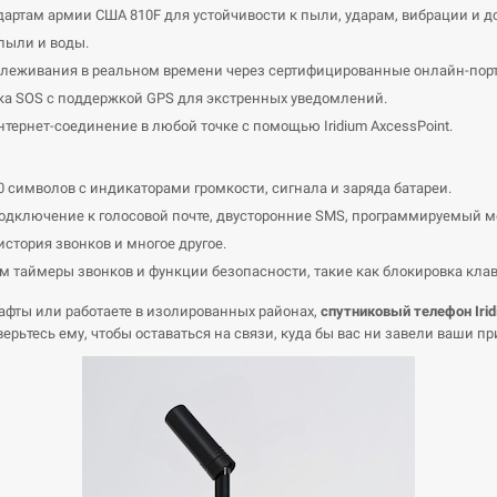
дартам армии США 810F для устойчивости к пыли, ударам, вибрации и 
пыли и воды.
слеживания в реальном времени через сертифицированные онлайн-пор
а SOS с поддержкой GPS для экстренных уведомлений.
тернет-соединение в любой точке с помощью Iridium AxcessPoint.
символов с индикаторами громкости, сигнала и заряда батареи.
подключение к голосовой почте, двусторонние SMS, программируемый 
история звонков и многое другое.
таймеры звонков и функции безопасности, такие как блокировка клав
афты или работаете в изолированных районах,
спутниковый телефон Irid
ьтесь ему, чтобы оставаться на связи, куда бы вас ни завели ваши п