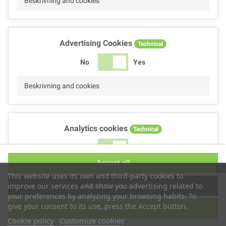
Beskrivning and cookies
Advertising Cookies
Technical
No
Yes
Beskrivning and cookies
Analytics cookies
Technical
No
Yes
Accept all
Beskrivning and cookies
This website uses its own and third-party cookies to
Accept selection
improve our services and show you advertising related to
your preferences by analyzing your browsing habits. To
give your consent to its use, press the Accept button.
Reject all
Performance cookies
Technical
Cookie policy
Customize cookies