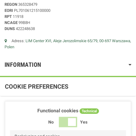
REGON
365328479
EORI
PL701061215100000
RPT
11918
NCAGE
99B8H
DUNS
422248638
Adress:
LIM Center XVI, Aleje Jerozolimskie 65/79, 00-697 Warszawa,
Polen
INFORMATION
COOKIE PREFERENCES
Functional cookies
Technical
No
Yes