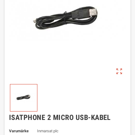
zoom_out_map
ISATPHONE 2 MICRO USB-KABEL
Varumärke
Inmarsat plc