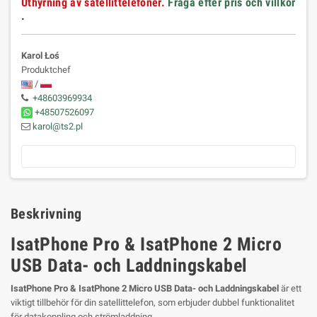
Uthyrning av satellittelefoner.
Fråga efter pris och villkor
.
Karol Łoś
Produktchef
/
+48603969934
+48507526097
karol@ts2.pl
Beskrivning
IsatPhone Pro & IsatPhone 2 Micro
USB Data- och Laddningskabel
IsatPhone Pro & IsatPhone 2 Micro USB Data- och Laddningskabel
är ett
viktigt tillbehör för din satellittelefon, som erbjuder dubbel funktionalitet
för datakoppling och strömladdning.