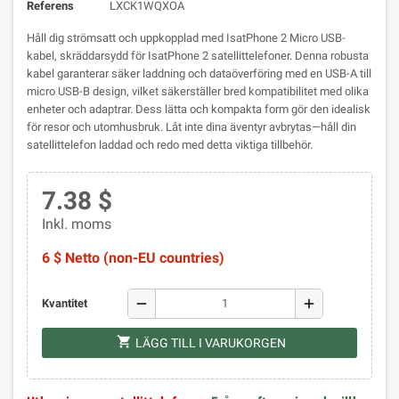
Referens
LXCK1WQXOA
Håll dig strömsatt och uppkopplad med IsatPhone 2 Micro USB-
kabel, skräddarsydd för IsatPhone 2 satellittelefoner. Denna robusta
kabel garanterar säker laddning och dataöverföring med en USB-A till
micro USB-B design, vilket säkerställer bred kompatibilitet med olika
enheter och adaptrar. Dess lätta och kompakta form gör den idealisk
för resor och utomhusbruk. Låt inte dina äventyr avbrytas—håll din
satellittelefon laddad och redo med detta viktiga tillbehör.
7.38 $
Inkl. moms
6 $ Netto (non-EU countries)
remove
add
Kvantitet
shopping_cart
LÄGG TILL I VARUKORGEN