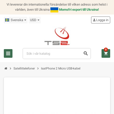
Vi levererar din internationella försändelse till vilken adress som helst i
världen, även till Ukraina
Momsfri export till Ukraina!
Svenska
USD
person
Logga in
0
view_headline
search
shopping_cart
chevron_right
chevron_right
Satellittelefoner
IsatPhone 2 Micro USB-kabel