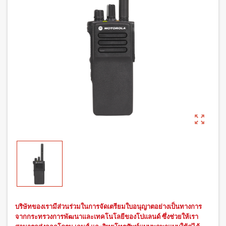
zoom_out_map
บริษัทของเรามีส่วนร่วมในการจัดเตรียมใบอนุญาตอย่างเป็นทางการ
จากกระทรวงการพัฒนาและเทคโนโลยีของโปแลนด์ ซึ่งช่วยให้เรา