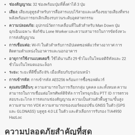
ช่องสัญญาณ:
32 ช่องพร้อมปุ่มที่ตั้งค่าได้ 3 ปุ่ม
เสียง:
เสียงบลูทูธสำหรับการสื่อสารแบบไร้สายและเครื่องขยายเสียงที่ทรง
พลังพร้อมการยกเลิกเสียงรบกวนระดับอุตสาหกรรม
ความปลอดภัย:
อุปกรณ์วัดการเคลื่อนที่ในตัวสำหรับ Man Down ปุ่ม
ฉุกเฉินเฉพาะ ฟังก์ชัน Lone Worker และความสามารถในการขัดจังหวะ
การส่งสัญญาณ
การเชื่อมต่อ:
Wi-Fi ในตัวสำหรับการอัปเดตซอฟต์แวร์ทางอากาศ การ
ติดตามตำแหน่งในอาคารและนอกอาคาร
อายุการใช้งานแบตเตอรี่:
ใช้ได้นานถึง 29 ชั่วโมงในโหมดดิจิทัลและ 22
ชั่วโมงในโหมดแอนะล็อก
ระยะ:
ระยะที่ดีขึ้นถึง 8% เมื่อเทียบกับรุ่นก่อนหน้า
การเข้ารหัส:
การเข้ารหัส AES256 พร้อมการซื้อซอฟต์แวร์
คุณสมบัติอื่นๆ:
ความสามารถในการเรียกกลุ่ม บุคคล และทั้งหมด ความ
สามารถในการเชื่อมต่อโทรศัพท์ดิจิทัล การโทรฉุกเฉิน PTT ID การตรวจ
สอบระยะไกล การสแกนช่องสัญญาณ ความเป็นส่วนตัวพื้นฐาน/ขั้นสูง
ความสามารถ VOX ความสามารถของบอร์ดออปชั่น GNSS ในตัว (GPS
และ GLONASS) บลูทูธ 4.0 LE ในตัว และตัวเลือกการรับรอง TIA4950
HazLoc
ความปลอดภัยสำคัญที่สุด