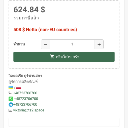
624.84 $
รวมภาษีแล้ว
508 $ Netto (non-EU countries)
remove
add
จำนวน
shopping_cart
หยิบใส่ตะกร้า
วิคตอเรีย ตูร์ชานสกา
ผู้จัดการผลิตภัณฑ์
/
+48723706700
+48723706700
+48723706700
viktoria@ts2.space