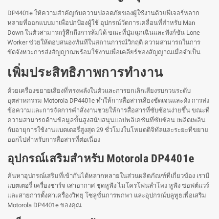
DP4401e ให้ความสำคัญกับความปลอดภัยของผู้ใช้งานด้วยฟีเจอร์หลาก
หลายที่ออกแบบมาเพื่อปกป้องผู้ใช้ อุปกรณ์วัดการเคลื่อนที่สำหรับ Man
Down ในตัวสามารถรู้สึกถึงการล้มได้ ขณะที่ปุ่มฉุกเฉินและฟังก์ชัน Lone
Worker ช่วยให้ตอบสนองทันทีในสถานการณ์วิกฤติ ความสามารถในการ
ขัดจังหวะการส่งสัญญาณพร้อมใช้งานเพื่อเคลียร์ช่องสัญญาณเมื่อจำเป็น
เพิ่มประสิทธิภาพการทำงาน
ด้วยเครื่องขยายเสียงที่ทรงพลังในตัวและการยกเลิกเสียงรบกวนระดับ
อุตสาหกรรม Motorola DP4401e ทำให้การสื่อสารเสียงชัดเจนและดัง การส่ง
ข้อความและการจัดการคำสั่งงานช่วยให้การสื่อสารที่ซับซ้อนง่ายขึ้น ขณะที่
ความสามารถด้านข้อมูลขั้นสูงสนับสนุนแอปพลิเคชันที่ซับซ้อน เพลิดเพลิน
กับอายุการใช้งานแบตเตอรี่สูงสุด 29 ชั่วโมงในโหมดดิจิทัลและระยะที่ขยาย
ออกไปสำหรับการสื่อสารที่ต่อเนื่อง
อุปกรณ์เสริมสำหรับ Motorola DP4401e
ค้นหาอุปกรณ์เสริมที่เข้ากันได้หลากหลายในส่วนผลิตภัณฑ์ที่เกี่ยวข้อง เรามี
แบตเตอรี่ เครื่องชาร์จ เสาอากาศ ชุดหูฟัง ไมโครโฟนลำโพง หูฟัง ซอฟต์แวร์
และสายการตั้งค่าเครื่องวิทยุ โซลูชั่นการพกพา และอุปกรณ์บลูทูธเพื่อเสริม
Motorola DP4401e ของคุณ