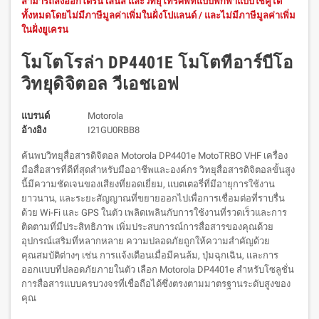
สามารถส่งออกโดรน เลนส์ และวิทยุโทรศัพท์แบบพกพาแบบใช้คู่ได้
ทั้งหมดโดยไม่มีภาษีมูลค่าเพิ่มในฝั่งโปแลนด์ / และไม่มีภาษีมูลค่าเพิ่ม
ในฝั่งยูเครน
โมโตโรล่า DP4401E โมโตทีอาร์บีโอ
วิทยุดิจิตอล วีเอชเอฟ
แบรนด์
Motorola
อ้างอิง
I21GU0RBB8
ค้นพบวิทยุสื่อสารดิจิตอล Motorola DP4401e MotoTRBO VHF เครื่อง
มือสื่อสารที่ดีที่สุดสำหรับมืออาชีพและองค์กร วิทยุสื่อสารดิจิตอลขั้นสูง
นี้มีความชัดเจนของเสียงที่ยอดเยี่ยม, แบตเตอรี่ที่มีอายุการใช้งาน
ยาวนาน, และระยะสัญญาณที่ขยายออกไปเพื่อการเชื่อมต่อที่ราบรื่น
ด้วย Wi-Fi และ GPS ในตัว เพลิดเพลินกับการใช้งานที่รวดเร็วและการ
ติดตามที่มีประสิทธิภาพ เพิ่มประสบการณ์การสื่อสารของคุณด้วย
อุปกรณ์เสริมที่หลากหลาย ความปลอดภัยถูกให้ความสำคัญด้วย
คุณสมบัติต่างๆ เช่น การแจ้งเตือนเมื่อมีคนล้ม, ปุ่มฉุกเฉิน, และการ
ออกแบบที่ปลอดภัยภายในตัว เลือก Motorola DP4401e สำหรับโซลูชั่น
การสื่อสารแบบครบวงจรที่เชื่อถือได้ซึ่งตรงตามมาตรฐานระดับสูงของ
คุณ