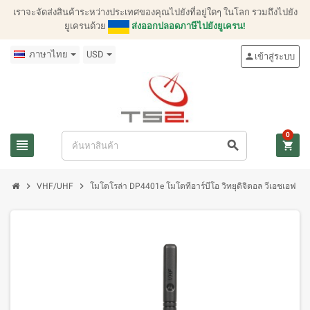
เราจะจัดส่งสินค้าระหว่างประเทศของคุณไปยังที่อยู่ใดๆ ในโลก รวมถึงไปยัง
ยูเครนด้วย
ส่งออกปลอดภาษีไปยังยูเครน!
ภาษาไทย
USD
person
เข้าสู่ระบบ
0
view_headline
search
shopping_cart
chevron_right
chevron_right
VHF/UHF
โมโตโรล่า DP4401e โมโตทีอาร์บีโอ วิทยุดิจิตอล วีเอชเอฟ