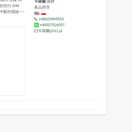
卡羅爾·沃什
預付 SIM
產品經理
中斷的風險——
/
+48603969934
+48507526097
卡羅爾@ts2.pl