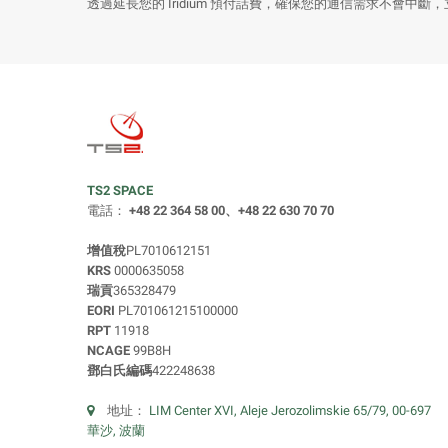
透過延長您的 Iridium 預付話費，確保您的通信需求不會中斷
TS2 SPACE
電話：
+48 22 364 58 00、+48 22 630 70 70
增值稅
PL7010612151
KRS
0000635058
瑞貢
365328479
EORI
PL701061215100000
RPT
11918
NCAGE
99B8H
鄧白氏編碼
422248638
地址：
LIM Center XVI, Aleje Jerozolimskie 65/79, 00-697
華沙, 波蘭