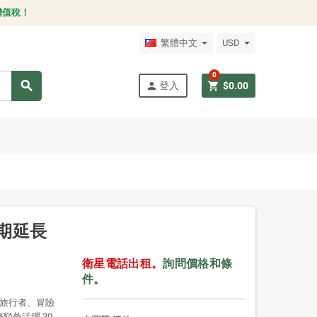
增值稅！
繁體中文
USD
0
search
person
shopping_cart
登入
$0.00
效期延長
衛星電話出租。
詢問價格和條
件
。
這是旅行者、冒險
額外活躍 30