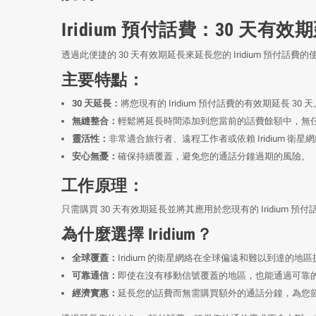
Iridium 預付話費：30 天有效
透過此便捷的 30 天有效期延長來延長您的 Iridium 預
主要特點：
30 天延長：
將您現有的 Iridium 預付話費的有效期延長 30 天
無縫整合：
輕鬆將延長時間添加到您當前的話費餘額中，無
靈活性：
非常適合旅行者、遠程工作者或依賴 Iridium 衛
安心無憂：
確保持續覆蓋，避免您的通話分鐘過期的風險。
工作原理：
只需購買 30 天有效期延長並將其應用於您現有的 Iridiu
為什麼選擇 Iridium？
全球覆蓋：
Iridium 的衛星網絡在全球偏遠和難以到達的地
可靠通信：
即使在沒有移動信號覆蓋的地區，也能通過可靠
經濟實惠：
延長您的話費而無需購買額外的通話分鐘，為您