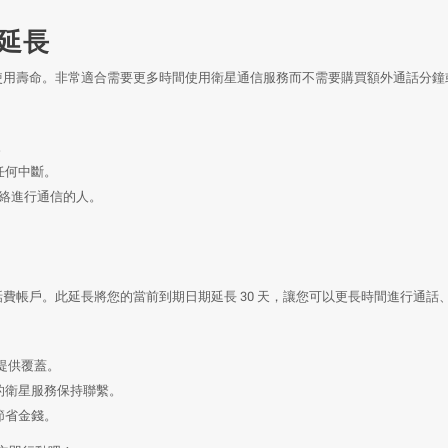
期延長
付話費的使用壽命。非常適合需要更多時間使用衛星通信服務而不需要購買額外通話分
。
任何中斷。
星網絡進行通信的人。
m 預付話費帳戶。此延長將您的當前到期日期延長 30 天，讓您可以更長時間進行通
區提供覆蓋。
的衛星服務保持聯繫。
節省金錢。