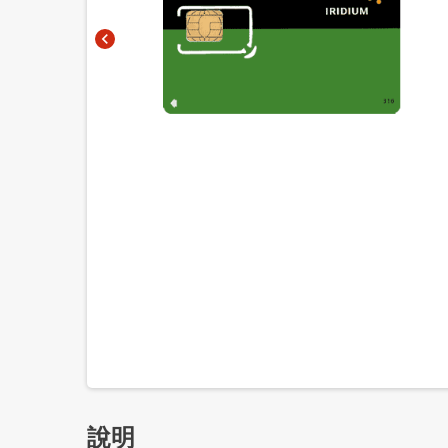
chevron_left
說明