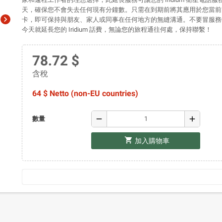
天，確保您不會失去任何現有分鐘數。只需在到期前將其應用於您當前的
chevron_right
卡，即可保持與朋友、家人或同事在任何地方的無縫溝通。不要冒服務
今天就延長您的 Iridium 話費，無論您的旅程通往何處，保持聯繫！
78.72 $
含稅
64 $ Netto (non-EU countries)
remove
add
數量
shopping_cart
加入購物車