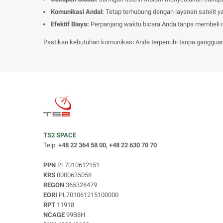
Komunikasi Andal:
Tetap terhubung dengan layanan satelit ya
Efektif Biaya:
Perpanjang waktu bicara Anda tanpa membeli
Pastikan kebutuhan komunikasi Anda terpenuhi tanpa gangguan 
TS2 SPACE
Telp:
+48 22 364 58 00, +48 22 630 70 70
PPN
PL7010612151
KRS
0000635058
REGON
365328479
EORI
PL701061215100000
RPT
11918
NCAGE
99B8H