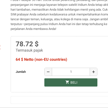
perpanjangan ini menjaga layanan telepon satelit Iridium Anda tetap akt
hari tambahan, memastikan Anda tidak kehilangan menit yang ada. Cuk
SIM prabayar Anda sebelum kedaluwarsa untuk mempertahankan komu
lancar dengan teman, keluarga, atau kolega di mana saja. Jangan ambil 
terputus—perpanjang pulsa Iridium Anda hari ini dan tetap terhubung k
perjalanan Anda membawa Anda!
78.72 $
ap
Termasuk pajak
64 $ Netto (non-EU countries)
remove
add
Jumlah
shopping_cart
BELI