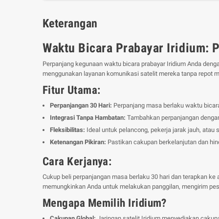
Keterangan
Waktu Bicara Prabayar Iridium: 
Perpanjang kegunaan waktu bicara prabayar Iridium Anda denga
menggunakan layanan komunikasi satelit mereka tanpa repot m
Fitur Utama:
Perpanjangan 30 Hari:
Perpanjang masa berlaku waktu bicara
Integrasi Tanpa Hambatan:
Tambahkan perpanjangan dengan 
Fleksibilitas:
Ideal untuk pelancong, pekerja jarak jauh, atau
Ketenangan Pikiran:
Pastikan cakupan berkelanjutan dan hind
Cara Kerjanya:
Cukup beli perpanjangan masa berlaku 30 hari dan terapkan ke 
memungkinkan Anda untuk melakukan panggilan, mengirim pesan
Mengapa Memilih Iridium?
Cakupan Global:
Jaringan satelit Iridium menyediakan cakupan