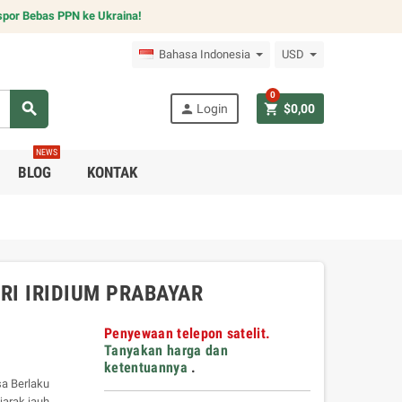
spor Bebas PPN ke Ukraina!
Bahasa Indonesia
USD
0
search
person
shopping_cart
Login
$0,00
NEWS
BLOG
KONTAK
I IRIDIUM PRABAYAR
Penyewaan telepon satelit.
Tanyakan harga dan
ketentuannya
.
sa Berlaku
jarak jauh,