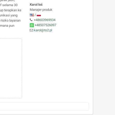
Karol loś
if selama 30
Manajer produk
up terapkan ke
/
nikasi yang
+48603969934
risiko layanan
+48507526097
e mana pun
karol@ts2.pl