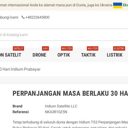
man internasional Anda ke alamat mana pun di Dunia, juga ke Ukraina
Ek
bungi kami
+48223645800
SATELIT
UAV
MILITER
MILITER
ELEKTRO
N SATELIT
DRONE
OPTIK
TAKTIK
LISTRIK
 Hari Iridium Prabayar
PERPANJANGAN MASA BERLAKU 30 HAR
Brand
Iridium Satellite LLC
Referensi
NKA3R10Z5N
Tetap terhubung di seluruh dunia dengan Iridium TS2 Perpanjangan Ma
Pulsa Prabayar 30 Hari. Cocok untuk pelancong, petualang, dan pekerja 