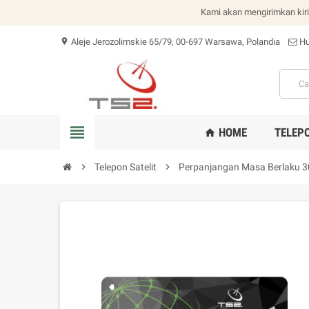
Kami akan mengirimkan kiri
Aleje Jerozolimskie 65/79, 00-697 Warsawa, Polandia
Hu
location_on
view_headline
HOME
TELEPO
home
chevron_right
Telepon Satelit
chevron_right
Perpanjangan Masa Berlaku 30