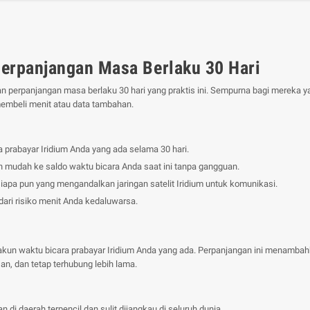
Perpanjangan Masa Berlaku 30 Hari
n perpanjangan masa berlaku 30 hari yang praktis ini. Sempurna bagi mereka 
embeli menit atau data tambahan.
 prabayar Iridium Anda yang ada selama 30 hari.
mudah ke saldo waktu bicara Anda saat ini tanpa gangguan.
 siapa pun yang mengandalkan jaringan satelit Iridium untuk komunikasi.
ari risiko menit Anda kedaluwarsa.
akun waktu bicara prabayar Iridium Anda yang ada. Perpanjangan ini menambah
, dan tetap terhubung lebih lama.
 di daerah terpencil dan sulit dijangkau di seluruh dunia.