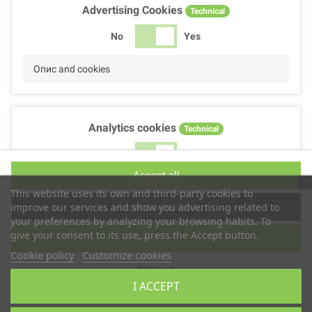
Advertising Cookies
Technical
No
Yes
Опис and cookies
Analytics cookies
Technical
No
Yes
Accept all
Опис and cookies
This website uses its own and third-party cookies to
Accept selection
improve our services and show you advertising related to
your preferences by analyzing your browsing habits. To
give your consent to its use, press the Accept button.
Reject all
Performance cookies
Technical
Cookie policy
Customize cookies
Відміна
No
Yes
I ACCEPT
Опис
Авторське право © 2019
TS2 SPACE