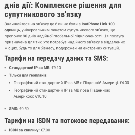
днів дії: Комплексне рішення для
супутникового зв'язку
Залишайтеся на зв'язку де б ви не були з
IsatPhone Link 100
одиниць
, універсальним пакетом супутникового зв'язку, що
пропонує 90 днів надійної глобальної підключеності. Ця послуга
призначена для тих, хто потребує надійного зв'язку в віддалених
місцях, будь то для бізнесу, подорожей чи екстрених ситуацій.
Тарифи на передачу даних та SMS:
Стандартний IP за MB:
€9.10
Тільки для геопланів:
Географічний стандартний IP за MB в Південній Америці: €4.00
Географічний стандартний IP за MB поза Південною
Америкою: €10.10
SMS:
€0.50
Тарифи на ISDN та потокове передавання:
ISDN за хвилину:
€7.00