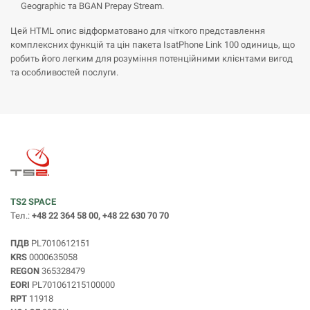
Geographic та BGAN Prepay Stream.
Цей HTML опис відформатовано для чіткого представлення
комплексних функцій та цін пакета IsatPhone Link 100 одиниць, що
робить його легким для розуміння потенційними клієнтами вигод
та особливостей послуги.
TS2 SPACE
Тел.:
+48 22 364 58 00, +48 22 630 70 70
ПДВ
PL7010612151
KRS
0000635058
REGON
365328479
EORI
PL701061215100000
RPT
11918