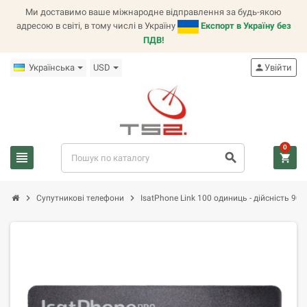
Ми доставимо ваше міжнародне відправлення за будь-якою
адресою в світі, в тому числі в Україну
Експорт в Україну без
ПДВ!
Українська
USD
person
Увійти
0
view_headline
search
shopping_cart
chevron_right
chevron_right
Супутникові телефони
IsatPhone Link 100 одиниць - дійсність 90 