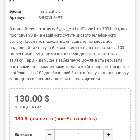
Бренд
Inmarsat plc
Артикул
S4UOVU84PT
Залишайтеся на зв'язку будь-де з IsatPhone Link 100 Units, що
пропонує 90 днів надійного супутникового телефонного
зв'язку. Ідеально підходить для віддалених місць або
надзвичайних ситуацій, кожна одиниця постачається з 100
голосовими або даними кредитами для різноманітного
зв'язку. Термін дії 90 днів забезпечує можливість керувати
дзвінками, повідомленнями та даними без перерв. Довіряйте
IsatPhone Link 100 для безперебійного зв'язку, залишаючись у
безпеці та обізнаними, де б ви не знаходилися.
130.00 $
з податком
130 $ ціна нетто (non-EU countries)
remove
add
Кількість