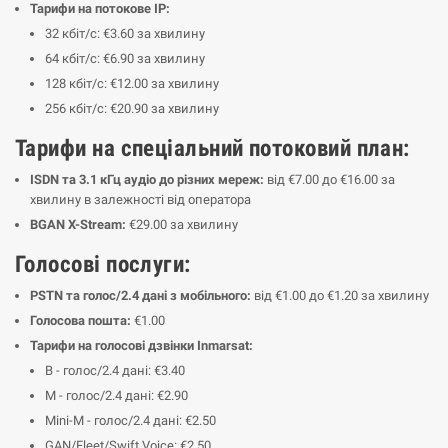
Тарифи на потокове IP:
32 кбіт/с: €3.60 за хвилину
64 кбіт/с: €6.90 за хвилину
128 кбіт/с: €12.00 за хвилину
256 кбіт/с: €20.90 за хвилину
Тарифи на спеціальний потоковий план:
ISDN та 3.1 кГц аудіо до різних мереж:
від €7.00 до €16.00 за
хвилину в залежності від оператора
BGAN X-Stream:
€29.00 за хвилину
Голосові послуги:
PSTN та голос/2.4 дані з мобільного:
від €1.00 до €1.20 за хвилину
Голосова пошта:
€1.00
Тарифи на голосові дзвінки Inmarsat:
B - голос/2.4 дані: €3.40
M - голос/2.4 дані: €2.90
Mini-M - голос/2.4 дані: €2.50
GAN/Fleet/Swift Voice: €2.50