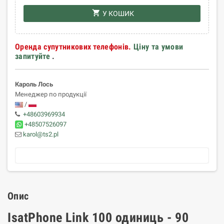
shopping_cart
У КОШИК
Оренда супутникових телефонів.
Ціну та умови
запитуйте
.
Кароль Лось
Менеджер по продукції
/
+48603969934
+48507526097
karol@ts2.pl
Опис
IsatPhone Link 100 одиниць - 90