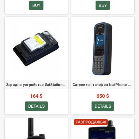
BUY
BUY
Зарядно устройство SatStation с един слот за батерии за 9500/9505/9505A - захранване за САЩ
Сателитен телефон IsatPhone Pro
164 $
650 $
DETAILS
DETAILS
РАЗПРОДАЖБА!