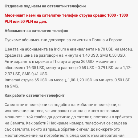
Отдаване под наем на сателитни телефони
Месечният наем на сателитен телефон струва средно 1000 - 1300
PLN или 50 PLN на ден.
Абонамент за сателитен телефон
Пускаме абонаментни договори за клиенти в Полша и Европа.
Цената на абонамента за Iridium е еквивалента на 70 USD на месец.
Средната цена за разговори на минута е 1,40 USD, SMS 0,50 USD.
Активирането в мрежата Thuraya струва 26 USD, месечният
абонамент 16-35 USD, минута разговор 0,68 USD - 0,79 USD или 1,12-
2,37 USD, SMS 0,41 USD.
Inmarsat струва 65 USD на месец, 1,00-1,20 USD на минута, 0,50 USD
за SMS.
Как работи сателитен телефон?
Сателитните телефони са подобни на мобилните телефони, с
изключение на това, че изпращат сигнал с много по-голяма
мощност – той трябва да достигне до сателит, поставен в орбитата
на Земята. Как работи? Набираме номера, телефонът се свързва
със сателита, който изпраща обратен сигнал до конкретното
местоположение на потребителя, след което към оперативния