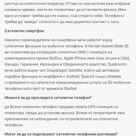
център на сателитния оператор. Оттам се пренасочва към избрани
наземни мрежи, които ви позволяват да установите връзка. Има
едно условие: трябва да сте навън, под открито небе. Телефонът
трябва да "вижда" сателита и да има директен контакт с него.
Сателитен смартфон
Няколко производители на смартфони вече работят върху
сателитни функции за мобилни телефони. В Китай Huawei Mate 50
ви позволява да изпращате сателитни SMS с помощта на
навигационната мрежа BeiDou. Apple iPhone има тази опция в САЩ,
Канада, Германия, Ирландия и Обединеното кралство. Qualcomm
вече работи върху чип Snapdragon Satellite, който ще активира
подобни функции в смартфони с Android. SpaceX също обявява
стартирането на сателитни комуникационни услуги за 5G мобилни
телефони като част от мрежата Starlink.
Можете ли да проследите сателитен телефон?
да Всеки сателитен телефон предава своята GPS позиция на
оператора, преди да установи връзка. Всеки от операторите има
приложения за наблюдение на потребителите на сателитни
телефони.
Могат ли да се подслушват сателитни телефонни разговори?