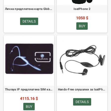
Лична предплатена карта Globalstar 50
IsatPhone 2
1050 $
DETAILS
BUY
Thuraya IP предплатена SIM карта 30GB (заредена с 30GB)
Hands-Free слушалки за IsatPhone Pro
4115.16 $
DETAILS
BUY