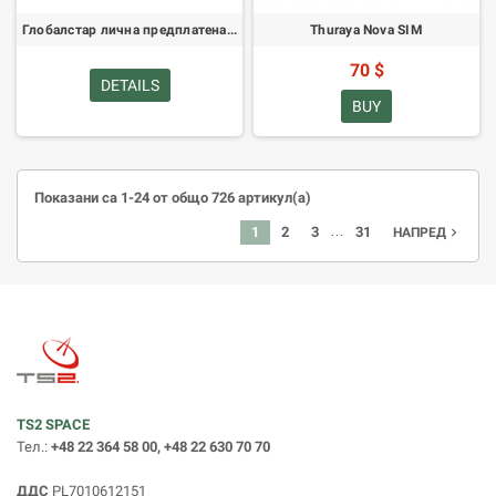
Глобалстар лична предплатена карта 250
Thuraya Nova SIM
70 $
DETAILS
BUY
Показани са 1-24 от общо 726 артикул(а)
…
1
2
3
31
navigate_next
НАПРЕД
TS2 SPACE
Тел.:
+48 22 364 58 00, +48 22 630 70 70
ДДС
PL7010612151