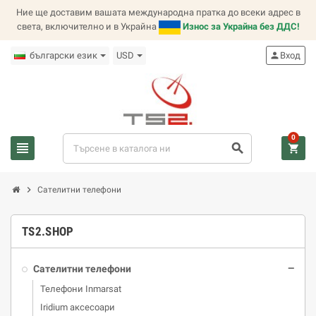
Ние ще доставим вашата международна пратка до всеки адрес в
света, включително и в Украйна
Износ за Украйна без ДДС!
български език
USD
person
Вход
0
view_headline
search
shopping_cart
chevron_right
Сателитни телефони
TS2.SHOP
Сателитни телефони
remove
Телефони Inmarsat
Iridium аксесоари