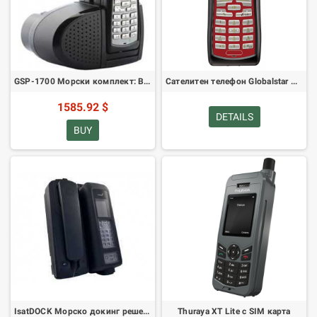
GSP-1700 Морски комплект: Включва GSP-1700C-EU, GIK-1700-MR, GIK-86-EXTEND, GPH-1700, GDC-1700-CBL, GDC-1700CD-EU
Сателитен телефон Globalstar GSP-1700
1585.92 $
DETAILS
BUY
IsatDOCK Морско докинг решение
Thuraya XT Lite с SIM карта