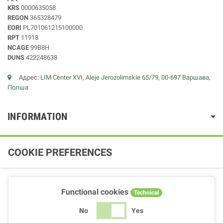
KRS
0000635058
REGON
365328479
EORI
PL701061215100000
RPT
11918
NCAGE
99B8H
DUNS
422248638
Адрес:
LIM Center XVI, Aleje Jerozolimskie 65/79, 00-697 Варшава,
Полша
INFORMATION
COOKIE PREFERENCES
Functional cookies
Technical
No
Yes