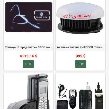
Thuraya IP предплатен 30GB ваучер за презареждане
Активна антена IsatDOCK Transport (Магнитна)
4115.16 $
995 $
BUY
BUY