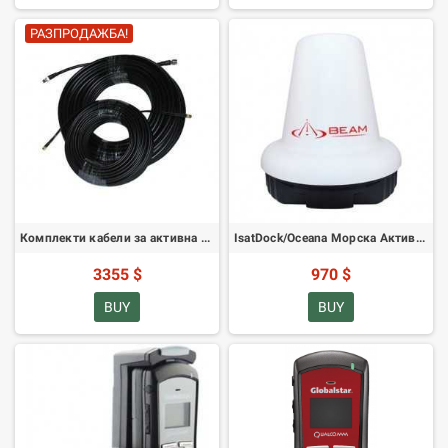
РАЗПРОДАЖБА!
Комплекти кабели за активна антена GPS IsatDock/Oceana 100m Inmarsat
IsatDock/Oceana Морска Активна Антена
3355 $
970 $
BUY
BUY