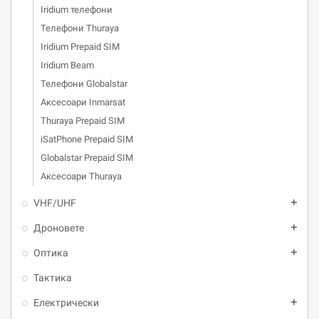
Iridium телефони
Телефони Thuraya
Iridium Prepaid SIM
Iridium Beam
Телефони Globalstar
Аксесоари Inmarsat
Thuraya Prepaid SIM
iSatPhone Prepaid SIM
Globalstar Prepaid SIM
Аксесоари Thuraya
VHF/UHF
add
Дроновете
add
Оптика
add
Тактика
Електрически
add