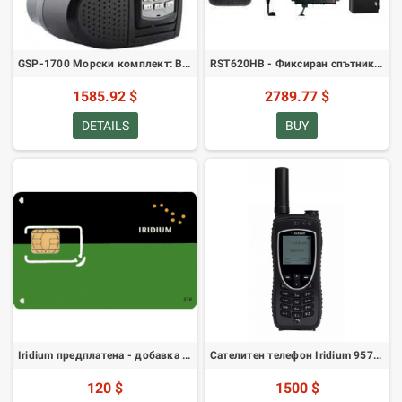
GSP-1700 Морски комплект: Включва GSP-1700S-EU, GIK-1700-MR, GIK-32-EXTEND, GPH-1700, GDC-1700-CBL, GDC-1700CD-EU
RST620HB - Фиксиран спътников пакет Сателитен телефон - Пакет за свободни ръце
1585.92 $
2789.77 $
DETAILS
BUY
Iridium предплатена - добавка от 100 минути (0 дни валидност)
Сателитен телефон Iridium 9575 Extreme
120 $
1500 $