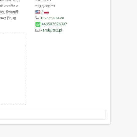
পণ্য ব্যবস্থাপক
েক্সট মেসেজিং ও
/
ে, বিশ্বব্যাপী
+৪৮৬০৩৯৬৯৯৩৪
্ঞতা নিন, যা
+48507526097
karol@ts2.pl