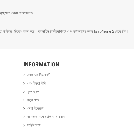
্যান্টেনা খোলা না থাকলেও।
ে দাবিদার পরিবেশে কাজ করে। তুলনাহীন নির্ভরযোগ্যতা এবং কর্মক্ষমতার জন্য IsatPhone 2 বেছে নিন।
INFORMATION
দোকানের নিয়মাবলী
গোপনীয়তা নীতি
মূল্য ড্রপ
নতুন পণ্য
সেরা বিক্রেতা
আমাদের সাথে যোগাযোগ করুন
সাইট ম্যাপ