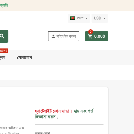
প্তানি!
বাংলা
USD
0
earch
person
shopping_cart
সাইন ইন করুন
0.00$
NEWS
্লগ
যোগাযোগ
স্যাটেলাইট ফোন ভাড়া।
দাম এবং শর্ত
জিজ্ঞাসা করুন
.
এলাকায় অভিযান এবং
করোল লোশ
 ঘণ্টা পর্যন্ত