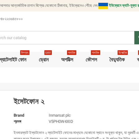
আপনার আন্তর্জাতিক চালান বিশ্বের যেকোনো ঠিকানায়, ইউক্রেনেও পৌঁছে দেব
ইউক্রেনে ভ্যাট-মুক্ত র
+৪৮২২৩৬৪৫৮০০
s
উপগ্রহ
UAV
সামরিক
সামরিক
ইলেক্ট্রো
স্যাটেলাইট ফোন
ড্রোন
অপটিক্স
কৌশল
বৈদ্যুতিক
ব
ইসেটফোন ২
Brand
Inmarsat plc
প্রসঙ্গ
V5PH0W4XID
ইনমারস্যাট ইস্যাটফোন ২ স্যাটেলাইট ফোনের মাধ্যমে যেকোনো স্থানে সংযুক্ত থাকুন, যা দূরবর্তী 
কাজের জন্য উপযুক্ত। এই মজবুত, সহজে ব্যবহারযোগ্য ডিভাইসটি ৮ ঘণ্টা পর্যন্ত টক-টাইম এবং ১৬০