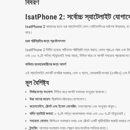
বিবরণ
IsatPhone 2: সর্বোচ্চ স্যাটেলাইট যোগা
IsatPhone 2
আমাদের হাতে ধরা স্যাটেলাইট ফোন পোর্টফোলিওর সর্বশেষ উদ্ভাবন, যা গ্
করে।
চরম পরিস্থিতির জন্য প্রকৌশলগত
IsatPhone 2 নির্মিত হয়েছে কঠিনতম পরিস্থিতি সহ্য করতে, যেমন প্রচণ্ড গরম এবং হিমশীত
এবং ১৬০ ঘণ্টা পর্যন্ত স্ট্যান্ডবাই সময় আছে, নিশ্চিত করে যে আপনি সবচেয়ে প্রয়োজনে
দাবিদার ব্যবহারকারীদের জন্য আদর্শ
এই স্যাটেলাইট ফোনটি নাগরিক সরকার, তেল ও গ্যাস, বেসরকারি সংস্থা (এনজিও) এবং মিডিয়
মূল বৈশিষ্ট্য
নির্ভরযোগ্য সংযোগ
: নিশ্চিত করে আপনি সবসময় সংযুক্ত থাকবেন।
উচ্চ মানের ভয়েস
: ক্রিস্টাল-ক্লিয়ার যোগাযোগ।
ভয়েসমেইল, টেক্সট এবং ইমেল মেসেজিং
: তথ্যপ্রাপ্ত এবং সংযুক্ত থাকুন।
বর্ধিত ব্যাটারি ক্ষমতা
: ৮ ঘণ্টা পর্যন্ত কথোপকথন সময় এবং ১৬০ ঘণ্টা স্ট্যান্ডবাই।
সহায়তা বোতাম
: জিপিএস অবস্থান তথ্য এবং টেক্সট একটি পূর্বনির্ধারিত জরুরি নম্বরে 
ট্র্যাকিং
: আপনার অবস্থান তথ্য প্রেরণ করে মানসিক শান্তির জন্য।