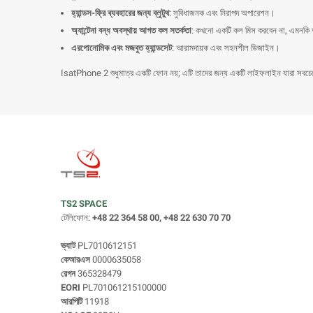
হ্যান্ডস-ফ্রি ব্যবহারের জন্য ব্লুটুথ
: সুবিধাজনক এবং নিরাপদ অপারেশন।
অ্যান্টেনা বন্ধ অবস্থায় আগত কল সতর্কতা
: কখনো একটি কল মিস করবেন না, এমনকি অ
এরগোনোমিক এবং মজবুত হ্যান্ডসেট
: আরামদায়ক এবং সহনশীল ডিজাইন।
IsatPhone 2 শুধুমাত্র একটি ফোন নয়; এটি তাদের জন্য একটি লাইফলাইন যারা সবচেয়
TS2 SPACE
টেলিফোন:
+48 22 364 58 00, +48 22 630 70 70
ভ্যাট
PL7010612151
কেআরএস
0000635058
রেগন
365328479
EORI
PL701061215100000
আরপিটি
11918