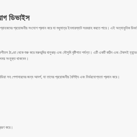
যোগ ডিভাইস
রাহকদের প্রয়োজনীয় সংযোগ প্রদান করে যা শুধুমাত্র ইনমারস্যাট সরবরাহ করতে পারে। এই অত্যাধুনিক ডিভাইসটি
ল ঠাণ্ডা থেকে শুরু করে মরুভূমির বালুঝড় এবং মৌসুমি বৃষ্টিপাত পর্যন্ত। এটি একটি কঠিন এবং টেকসই হ্যান্ডস
র সময় সংযুক্ত থাকবেন।
া সহ পেশাদারদের জন্য আদর্শ, যা তাদের প্রয়োজনীয় বৈশিষ্ট্য এবং নির্ভরযোগ্যতা প্রদান করে।
প্রেরণ করে।