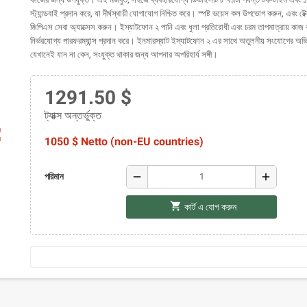
স্ট্যান্ডবাই প্রদান করে, যা দীর্ঘস্থায়ী যোগাযোগ নিশ্চিত করে। স্পষ্ট ভয়েস কল উপভোগ করুন, এবং ট
জিপিএস সেবা অ্যাক্সেস করুন। ইস্যাটফোন ২ পানি এবং ধুলা প্রতিরোধী এবং চরম তাপমাত্রায় কাজ কর
নির্ভরযোগ্য পারফরম্যান্স প্রদান করে। ইনমারস্যাট ইস্যাটফোন ২ এর সাথে অতুলনীয় সংযোগের অভিজ
যেখানেই যান না কেন, সংযুক্ত থাকার জন্য আপনার অপরিহার্য সঙ্গী।
1291.50 $
ট্যাক্স অন্তর্ভুক্ত
ap
1050 $ Netto (non-EU countries)
remove
add
পরিমান
shopping_cart
কার্ট এ যোগ করুন