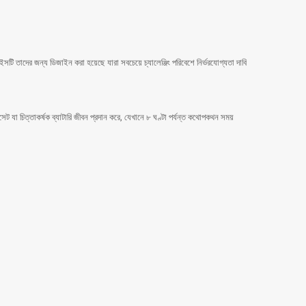
 তাদের জন্য ডিজাইন করা হয়েছে যারা সবচেয়ে চ্যালেঞ্জিং পরিবেশে নির্ভরযোগ্যতা দাবি
েট যা চিত্তাকর্ষক ব্যাটারি জীবন প্রদান করে, যেখানে ৮ ঘণ্টা পর্যন্ত কথোপকথন সময়