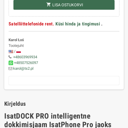
shopping_cart
LISA OSTUKORVI
Satelliittelefonide rent.
Küsi hinda ja tingimusi
.
Karol Łoś
Tootejuht
/
+48603969934
+48507526097
karol@ts2.pl
Kirjeldus
IsatDOCK PRO intelligentne
dokkimisjaam IsatPhone Pro jaoks