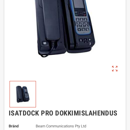
zoom_out_map
ISATDOCK PRO DOKKIMISLAHENDUS
Bränd
Beam Communications Pty Ltd