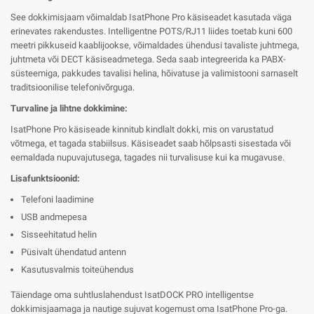
See dokkimisjaam võimaldab IsatPhone Pro käsiseadet kasutada väga
erinevates rakendustes. Intelligentne POTS/RJ11 liides toetab kuni 600
meetri pikkuseid kaablijookse, võimaldades ühendusi tavaliste juhtmega,
juhtmeta või DECT käsiseadmetega. Seda saab integreerida ka PABX-
süsteemiga, pakkudes tavalisi helina, hõivatuse ja valimistooni sarnaselt
traditsioonilise telefonivõrguga.
Turvaline ja lihtne dokkimine:
IsatPhone Pro käsiseade kinnitub kindlalt dokki, mis on varustatud
võtmega, et tagada stabiilsus. Käsiseadet saab hõlpsasti sisestada või
eemaldada nupuvajutusega, tagades nii turvalisuse kui ka mugavuse.
Lisafunktsioonid:
Telefoni laadimine
USB andmepesa
Sisseehitatud helin
Püsivalt ühendatud antenn
Kasutusvalmis toiteühendus
Täiendage oma suhtluslahendust IsatDOCK PRO intelligentse
dokkimisjaamaga ja nautige sujuvat kogemust oma IsatPhone Pro-ga.