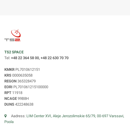
TS2 SPACE
Tel:
+48 22 364 58 00, +48 22 630 70 70
KMKR
PL7010612151
KRS
0000635058
REGON
365328479
EORI
PL701061215100000
RPT
11918
NCAGE
99B8H
DUNS
422248638
Aadress:
LIM Center XVI, Aleje Jerozolimskie 65/79, 00-697 Varssavi,
Poola