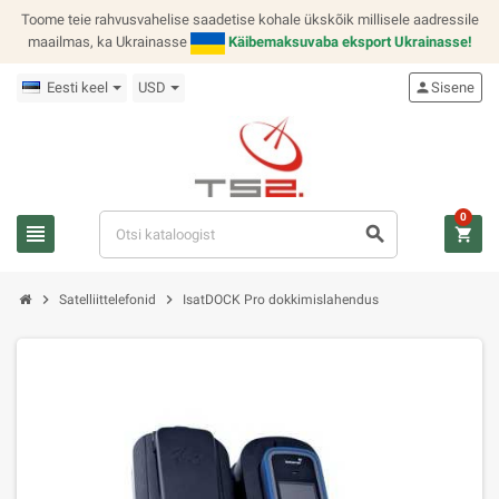
Toome teie rahvusvahelise saadetise kohale ükskõik millisele aadressile
maailmas, ka Ukrainasse
Käibemaksuvaba eksport Ukrainasse!
Eesti keel
USD
person
Sisene
0
view_headline
search
shopping_cart
chevron_right
chevron_right
Satelliittelefonid
IsatDOCK Pro dokkimislahendus