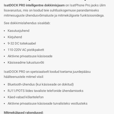
IsatDOCK PRO intelligentne dokkimisjaam
on IsatPhone Pro jaoks ülim
lisavarustus, mis on loodud teie suhtluskogemuse parandamiseks
mitmesuguste ühendusvõimaluste ja mitmekülgsete funktsioonidega.
See dokkimislahendus sisaldab:
Kasutusjuhend
Kiirjuhend
9-32 DC toitekaabel
110-220V AC pistikpakett
Aktiivne privaatsuse käsiseade
Käsiseadme lukustusvõti
IsatDOCK PRO on spetsiaalselt loodud toetama juurdepääsu
häälteenustele mitmel viisil:
Bluetooth-ühendus (kui käsiseade on dokitud)
RJ11/POTS liides tavaliste telefonide ühendamiseks
Käed-vabad kõlaritelefon
Aktiivne privaatsuse käsiseade turvalisteks vestlusteks
Mitmekülgsed rakendused: