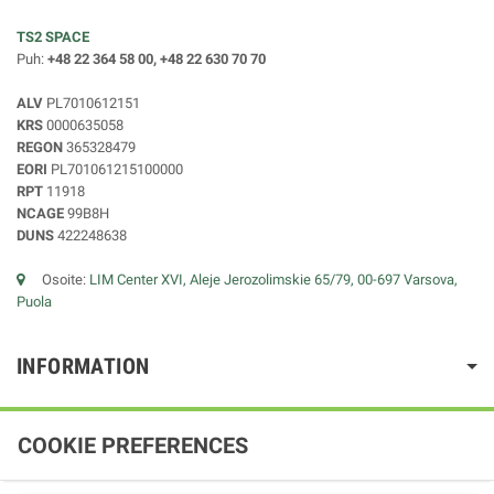
TS2 SPACE
Puh:
+48 22 364 58 00, +48 22 630 70 70
ALV
PL7010612151
KRS
0000635058
REGON
365328479
EORI
PL701061215100000
RPT
11918
NCAGE
99B8H
DUNS
422248638
Osoite:
LIM Center XVI, Aleje Jerozolimskie 65/79, 00-697 Varsova,
Puola
INFORMATION
COOKIE PREFERENCES