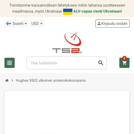
Toimitamme kansainvälisen lähetyksesi mihin tahansa osoitteeseen
maailmassa, myös Ukrainaan
ALV-vapaa vienti Ukrainaan!
Suomi
USD
person
Kirjaudu sisään
0
view_headline
search
shopping_cart
chevron_right
Hughes 9502 ulkoinen antennikokoonpano