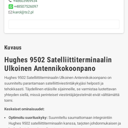
+48603969934
+48507526097
karol@ts2.pl
Kuvaus
Hughes 9502 Satelliittiterminaalin
Ulkoinen Antennikokoonpano
Hughes 9502 Satelliittiterminaalin Ulkoinen Antennikokoonpano on
suunniteltu parantamaan satelliittiviestintäkykyjäsi helposti ja
tehokkaasti. Täydellinen etäisille sijainneille, se varmistaa luotettavan
yhteyden siellä, missä perinteiset viestintäjärjestelmät eivät välttämättä
toimi.
Keskeiset ominaisuudet:
Optimoitu suorituskyky:
Suunniteltu saumattomaan integrointiin
Hughes 9502 satelliittiterminaalin kanssa, tarjoten johdonmukaisen ja