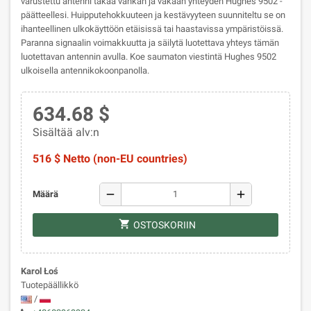
varustettu antenni takaa vankan ja vakaan yhteyden Hughes 9502 -
päätteellesi. Huipputehokkuuteen ja kestävyyteen suunniteltu se on
ihanteellinen ulkokäyttöön etäisissä tai haastavissa ympäristöissä.
Paranna signaalin voimakkuutta ja säilytä luotettava yhteys tämän
luotettavan antennin avulla. Koe saumaton viestintä Hughes 9502
ulkoisella antennikokoonpanolla.
634.68 $
Sisältää alv:n
516 $ Netto (non-EU countries)
remove
add
Määrä
shopping_cart
OSTOSKORIIN
Karol Łoś
Tuotepäällikkö
/