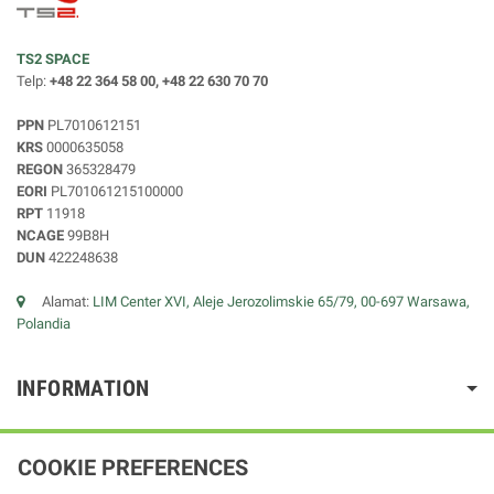
TS2 SPACE
Telp:
+48 22 364 58 00, +48 22 630 70 70
PPN
PL7010612151
KRS
0000635058
REGON
365328479
EORI
PL701061215100000
RPT
11918
NCAGE
99B8H
DUN
422248638
Alamat:
LIM Center XVI, Aleje Jerozolimskie 65/79, 00-697 Warsawa,
Polandia
INFORMATION
COOKIE PREFERENCES