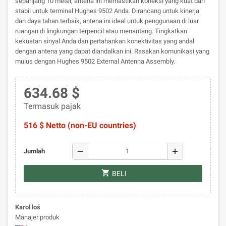
sepanjang 10 meter, antena ini memastikan koneksi yang kuat dan
stabil untuk terminal Hughes 9502 Anda. Dirancang untuk kinerja
dan daya tahan terbaik, antena ini ideal untuk penggunaan di luar
ruangan di lingkungan terpencil atau menantang. Tingkatkan
kekuatan sinyal Anda dan pertahankan konektivitas yang andal
dengan antena yang dapat diandalkan ini. Rasakan komunikasi yang
mulus dengan Hughes 9502 External Antenna Assembly.
634.68 $
Termasuk pajak
516 $ Netto (non-EU countries)
remove
add
Jumlah
shopping_cart
BELI
Karol loś
Manajer produk