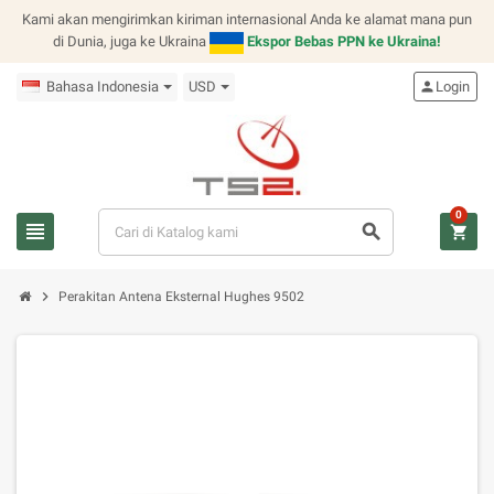
Kami akan mengirimkan kiriman internasional Anda ke alamat mana pun
di Dunia, juga ke Ukraina
Ekspor Bebas PPN ke Ukraina!
Bahasa Indonesia
USD
person
Login
0
view_headline
search
shopping_cart
chevron_right
Perakitan Antena Eksternal Hughes 9502