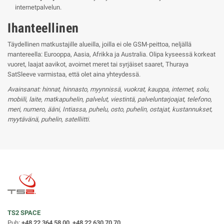
internetpalvelun.
Ihanteellinen
Täydellinen matkustajille alueilla, joilla ei ole GSM-peittoa, neljällä
mantereella: Eurooppa, Aasia, Afrikka ja Australia. Olipa kyseessä korkeat
vuoret, laajat aavikot, avoimet meret tai syrjäiset saaret, Thuraya
SatSleeve varmistaa, että olet aina yhteydessä.
Avainsanat: hinnat, hinnasto, myynnissä, vuokrat, kauppa, internet, solu,
mobiili, laite, matkapuhelin, palvelut, viestintä, palveluntarjoajat, telefono,
meri, numero, ääni, Intiassa, puhelu, osto, puhelin, ostajat, kustannukset,
myytävänä, puhelin, satelliitti.
TS2 SPACE
Puh:
+48 22 364 58 00, +48 22 630 70 70