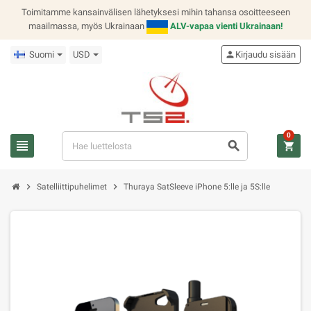
Toimitamme kansainvälisen lähetyksesi mihin tahansa osoitteeseen
maailmassa, myös Ukrainaan
ALV-vapaa vienti Ukrainaan!
Suomi
USD
person
Kirjaudu sisään
0
view_headline
search
shopping_cart
chevron_right
chevron_right
Satelliittipuhelimet
Thuraya SatSleeve iPhone 5:lle ja 5S:lle