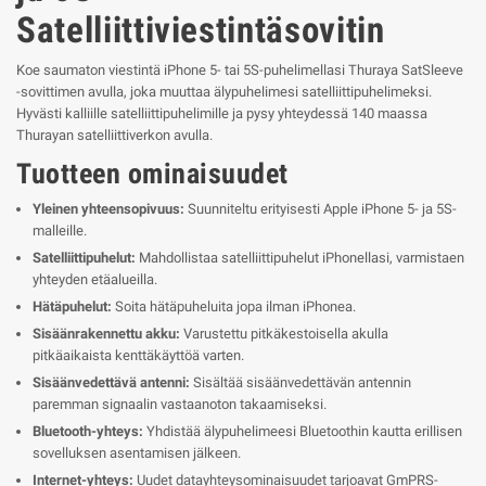
Satelliittiviestintäsovitin
Koe saumaton viestintä iPhone 5- tai 5S-puhelimellasi Thuraya SatSleeve
-sovittimen avulla, joka muuttaa älypuhelimesi satelliittipuhelimeksi.
Hyvästi kalliille satelliittipuhelimille ja pysy yhteydessä 140 maassa
Thurayan satelliittiverkon avulla.
Tuotteen ominaisuudet
Yleinen yhteensopivuus:
Suunniteltu erityisesti Apple iPhone 5- ja 5S-
malleille.
Satelliittipuhelut:
Mahdollistaa satelliittipuhelut iPhonellasi, varmistaen
yhteyden etäalueilla.
Hätäpuhelut:
Soita hätäpuheluita jopa ilman iPhonea.
Sisäänrakennettu akku:
Varustettu pitkäkestoisella akulla
pitkäaikaista kenttäkäyttöä varten.
Sisäänvedettävä antenni:
Sisältää sisäänvedettävän antennin
paremman signaalin vastaanoton takaamiseksi.
Bluetooth-yhteys:
Yhdistää älypuhelimeesi Bluetoothin kautta erillisen
sovelluksen asentamisen jälkeen.
Internet-yhteys:
Uudet datayhteysominaisuudet tarjoavat GmPRS-