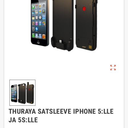
zoom_out_map
THURAYA SATSLEEVE IPHONE 5:LLE
JA 5S:LLE