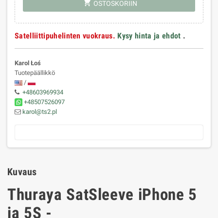
shopping_cart
OSTOSKORIIN
Satelliittipuhelinten vuokraus.
Kysy hinta ja ehdot
.
Karol Łoś
Tuotepäällikkö
/
+48603969934
+48507526097
karol@ts2.pl
Kuvaus
Thuraya SatSleeve iPhone 5
ja 5S -