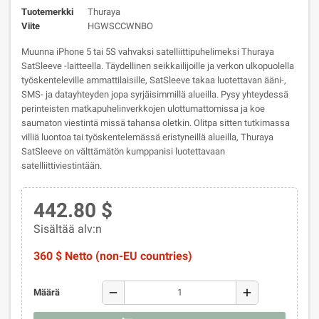
Tuotemerkki
Thuraya
Viite
HGWSCCWNBO
Muunna iPhone 5 tai 5S vahvaksi satelliittipuhelimeksi Thuraya
SatSleeve -laitteella. Täydellinen seikkailijoille ja verkon ulkopuolella
työskenteleville ammattilaisille, SatSleeve takaa luotettavan ääni-,
SMS- ja datayhteyden jopa syrjäisimmillä alueilla. Pysy yhteydessä
perinteisten matkapuhelinverkkojen ulottumattomissa ja koe
saumaton viestintä missä tahansa oletkin. Olitpa sitten tutkimassa
villiä luontoa tai työskentelemässä eristyneillä alueilla, Thuraya
SatSleeve on välttämätön kumppanisi luotettavaan
satelliittiviestintään.
442.80 $
Sisältää alv:n
360 $ Netto (non-EU countries)
remove
add
Määrä