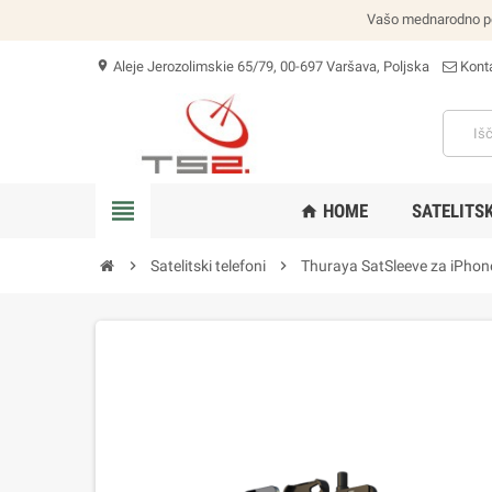
Vašo mednarodno poši
Aleje Jerozolimskie 65/79, 00-697 Varšava, Poljska
Konta
location_on
view_headline
HOME
SATELITSK
home
chevron_right
Satelitski telefoni
chevron_right
Thuraya SatSleeve za iPhone