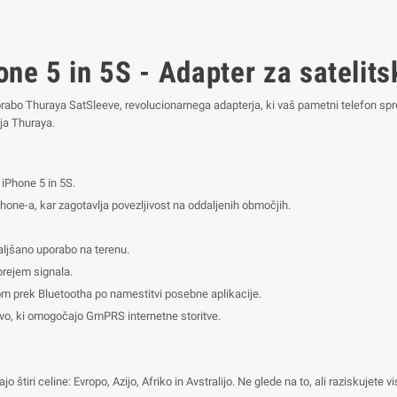
ne 5 in 5S - Adapter za satelit
abo Thuraya SatSleeve, revolucionarnega adapterja, ki vaš pametni telefon sprem
ja Thuraya.
iPhone 5 in 5S.
one-a, kar zagotavlja povezljivost na oddaljenih območjih.
aljšano uporabo na terenu.
prejem signala.
 prek Bluetootha po namestitvi posebne aplikacije.
vo, ki omogočajo GmPRS internetne storitve.
štiri celine: Evropo, Azijo, Afriko in Avstralijo. Ne glede na to, ali raziskujete