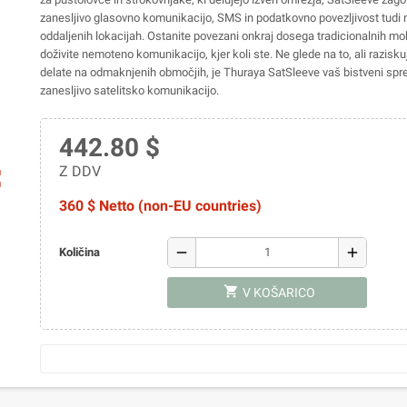
zanesljivo glasovno komunikacijo, SMS in podatkovno povezljivost tudi n
oddaljenih lokacijah. Ostanite povezani onkraj dosega tradicionalnih mob
doživite nemoteno komunikacijo, kjer koli ste. Ne glede na to, ali raziskuj
delate na odmaknjenih območjih, je Thuraya SatSleeve vaš bistveni spr
zanesljivo satelitsko komunikacijo.
442.80 $
Z DDV
ap
360 $ Netto (non-EU countries)
remove
add
Količina
shopping_cart
V KOŠARICO