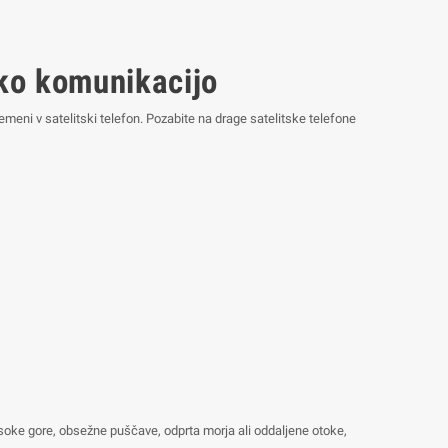
sko komunikacijo
eni v satelitski telefon. Pozabite na drage satelitske telefone
 visoke gore, obsežne puščave, odprta morja ali oddaljene otoke,