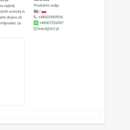
Produktni vodja
a najbolj
/
ilnih omrežij in
+48603969934
ete divjino ali
+48507526097
emljevalec za
karol@ts2.pl