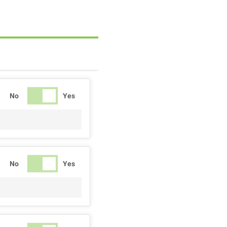
No
Yes
No
Yes