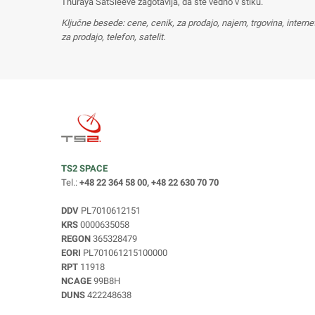
Thuraya SatSleeve zagotavlja, da ste vedno v stiku.
Ključne besede: cene, cenik, za prodajo, najem, trgovina, internet, 
za prodajo, telefon, satelit.
TS2 SPACE
Tel.:
+48 22 364 58 00, +48 22 630 70 70
DDV
PL7010612151
KRS
0000635058
REGON
365328479
EORI
PL701061215100000
RPT
11918
NCAGE
99B8H
DUNS
422248638