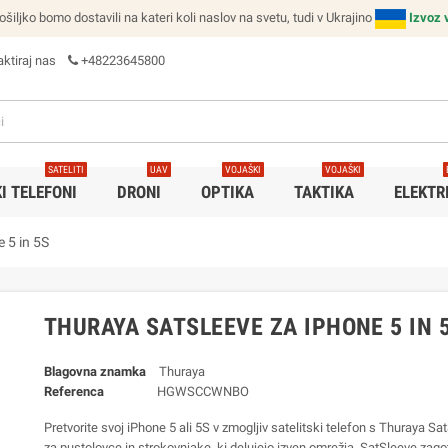
ljko bomo dostavili na kateri koli naslov na svetu, tudi v Ukrajino
Izvoz 
ktiraj nas
+48223645800
SATELITI
UAV
VOJAŠKI
VOJAŠKI
I TELEFONI
DRONI
OPTIKA
TAKTIKA
ELEKTR
 5 in 5S
THURAYA SATSLEEVE ZA IPHONE 5 IN 
Blagovna znamka
Thuraya
Referenca
HGWSCCWNBO
Pretvorite svoj iPhone 5 ali 5S v zmogljiv satelitski telefon s Thuraya Sa
za pustolovce in strokovnjake, ki delujejo izven omrežja, SatSleeve zago