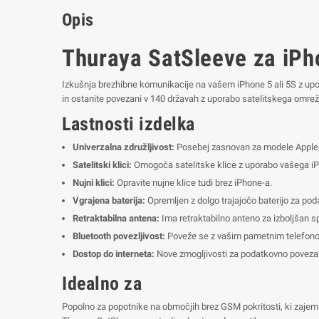
Opis
Thuraya SatSleeve za iPho
Izkušnja brezhibne komunikacije na vašem iPhone 5 ali 5S z upor
in ostanite povezani v 140 državah z uporabo satelitskega omrež
Lastnosti izdelka
Univerzalna združljivost:
Posebej zasnovan za modele Apple 
Satelitski klici:
Omogoča satelitske klice z uporabo vašega iPh
Nujni klici:
Opravite nujne klice tudi brez iPhone-a.
Vgrajena baterija:
Opremljen z dolgo trajajočo baterijo za pod
Retraktabilna antena:
Ima retraktabilno anteno za izboljšan s
Bluetooth povezljivost:
Poveže se z vašim pametnim telefonom
Dostop do interneta:
Nove zmogljivosti za podatkovno poveza
Idealno za
Popolno za popotnike na območjih brez GSM pokritosti, ki zajemajo 