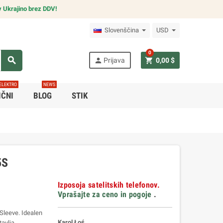
v Ukrajino brez DDV!
Slovenščina
USD
0
search
person
shopping_cart
Prijava
0,00 $
ELEKTRO
NEWS
IČNI
BLOG
STIK
5S
Izposoja satelitskih telefonov.
Vprašajte za ceno in pogoje
.
tSleeve. Idealen
Karol Łoś
tavlja