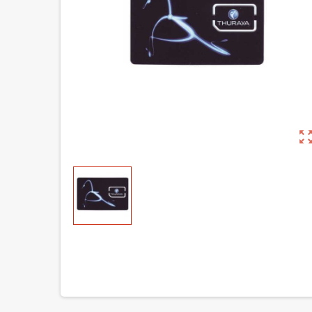
zoom_out_m