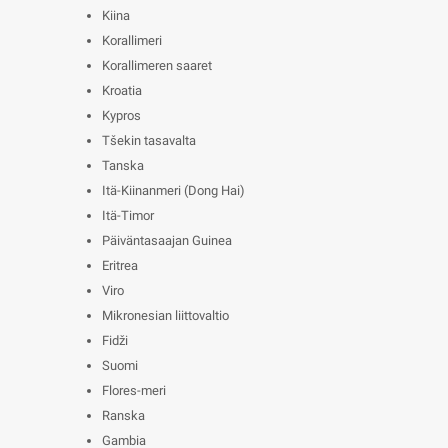
Kiina
Korallimeri
Korallimeren saaret
Kroatia
Kypros
Tšekin tasavalta
Tanska
Itä-Kiinanmeri (Dong Hai)
Itä-Timor
Päiväntasaajan Guinea
Eritrea
Viro
Mikronesian liittovaltio
Fidži
Suomi
Flores-meri
Ranska
Gambia