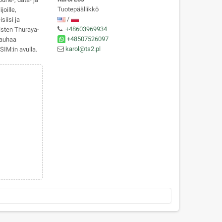
Tuotepäällikkö
joille,
/
siisi ja
+48603969934
isten Thuraya-
+48507526097
rauhaa
karol@ts2.pl
SIM:in avulla.