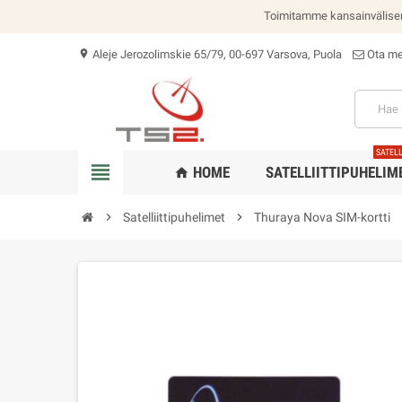
Toimitamme kansainvälisen
Aleje Jerozolimskie 65/79, 00-697 Varsova, Puola
Ota me
location_on
SATELL
view_headline
HOME
SATELLIITTIPUHELIM
home
chevron_right
Satelliittipuhelimet
chevron_right
Thuraya Nova SIM-kortti