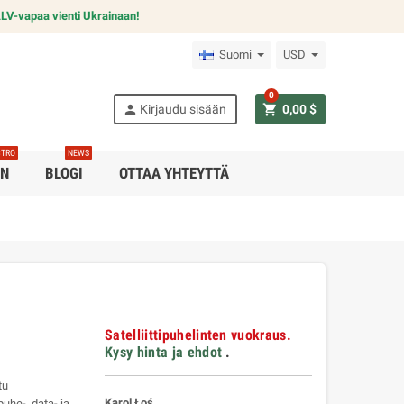
LV-vapaa vienti Ukrainaan!
Suomi
USD
0
person
shopping_cart
Kirjaudu sisään
0,00 $
CTRO
NEWS
EN
BLOGI
OTTAA YHTEYTTÄ
Satelliittipuhelinten vuokraus.
Kysy hinta ja ehdot
.
tu
Karol Łoś
puhe-, data- ja