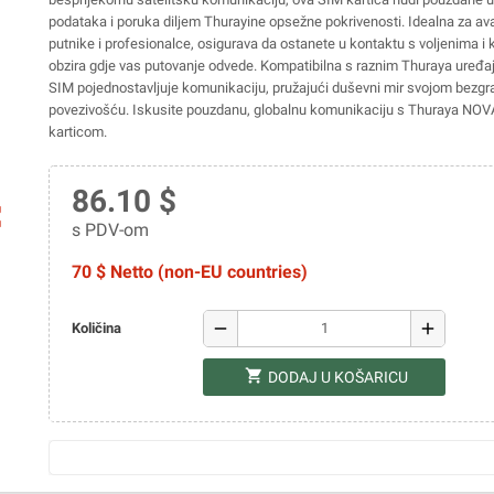
podataka i poruka diljem Thurayine opsežne pokrivenosti. Idealna za ava
putnike i profesionalce, osigurava da ostanete u kontaktu s voljenima i
obzira gdje vas putovanje odvede. Kompatibilna s raznim Thuraya uređ
SIM pojednostavljuje komunikaciju, pružajući duševni mir svojom bezg
povezivošću. Iskusite pouzdanu, globalnu komunikaciju s Thuraya NO
karticom.
86.10 $
ap
s PDV-om
70 $ Netto (non-EU countries)
remove
add
Količina
shopping_cart
DODAJ U KOŠARICU