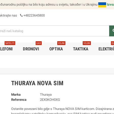
narodnu pošiljku na bilo koju adresu u svijetu, također i u Ukrajinu
Izvo
ktirajte nas
+48223645800
se
SATELITI
UAV
VOJNI
VOJNI
E
ELEFONI
DRONOVI
OPTIKA
TAKTIKA
ELEKTRI
THURAYA NOVA SIM
Marka
Thuraya
Referenca
2EX0KOH0XG
Ostanite povezani bilo gdje s Thuraya NOVA SIM karticom. Dizajnirana 
besprijekornu satelitsku komunikaciju, ova SIM kartica nudi pouzdane u