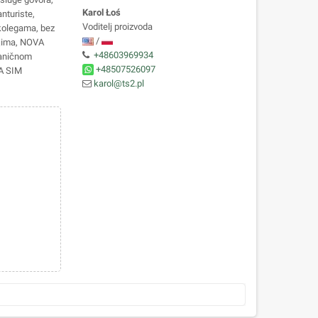
Karol Łoś
nturiste,
Voditelj proizvoda
 kolegama, bez
/
ajima, NOVA
+48603969934
raničnom
+48507526097
VA SIM
karol@ts2.pl