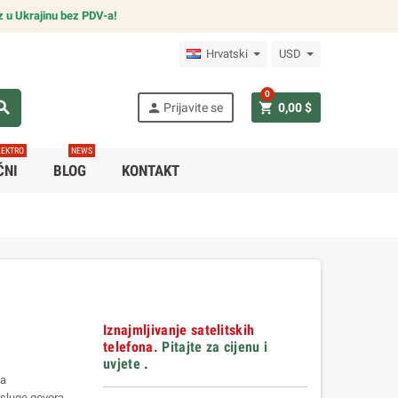
z u Ukrajinu bez PDV-a!
Hrvatski
USD
0
arch
person
shopping_cart
Prijavite se
0,00 $
LEKTRO
NEWS
ČNI
BLOG
KONTAKT
Iznajmljivanje satelitskih
telefona.
Pitajte za cijenu i
uvjete
.
za
sluge govora,