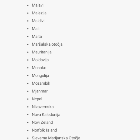
Malavi
Malezija
Maldivi
Mali
Malta
Maršalska otočja
Mauritanija
Moldavija
Monako
Mongolija
Mozambik
Mjanmar
Nepal
Nizozemska
Nova Kaledonija
Novi Zeland
Norfolk Island
Sjeverna Marijanska Otočja