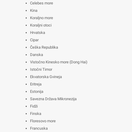
Celebes more
Kina
Koraljno more
Koraljni otoci
Hrvatska
Cipar
Češka Republika
Danska
Vistočno Kinesko more (Dong Hai)
Istočni Timor
Ekvatorska Gvineja
Eritreja
Estonija
Savezna Država Mikronezija
Fidži
Finska
Floresovo more
Francuska