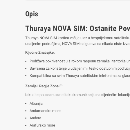
Opis
Thuraya NOVA SIM: Ostanite Pov
Thuraya NOVA SIM kartica vaš je ulaz u besprijekornu satelitsku
udaljenim područjima, NOVA SIM osigurava da nikada niste izva
Ključne Značajke:
Podržava pokrivenost u širokom rasponu zemalja i teritorija u
Savršena za korištenje u udaljenim i teško dostupnim područ
Kompatibilna sa svim Thuraya satelitskim telefonima za glas
Zemlje i Regije Zone E:
Iskusite pouzdanu satelitsku komunikaciju na sljedećim lokaci
Albanija
Andamansko more
Andora
Arafursko more