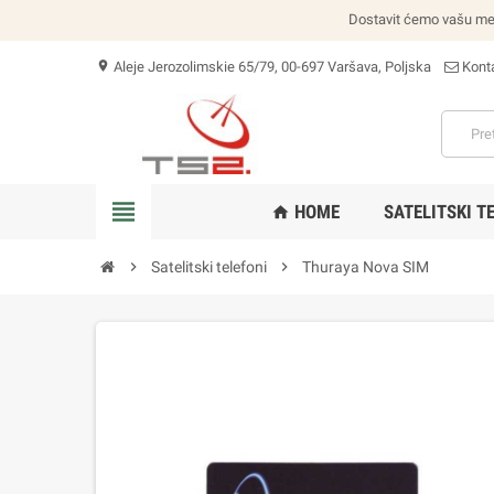
Dostavit ćemo vašu među
Aleje Jerozolimskie 65/79, 00-697 Varšava, Poljska
Konta
location_on
view_headline
HOME
SATELITSKI T
home
chevron_right
Satelitski telefoni
chevron_right
Thuraya Nova SIM