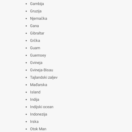
Gambija
Gruzija
Njemačka
Gana
Gibraltar
Grčka
Guam
Guernsey
Gvineja
Gvineja-Bisau
Tajlandski zaljev
Mađarska
Island
Indija
Indijski ocean
Indonezija
Irska
Otok Man