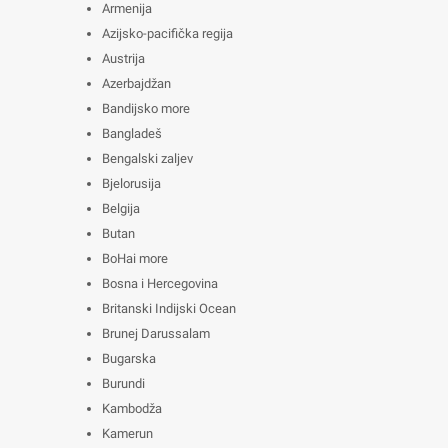
Armenija
Azijsko-pacifička regija
Austrija
Azerbajdžan
Bandijsko more
Bangladeš
Bengalski zaljev
Bjelorusija
Belgija
Butan
BoHai more
Bosna i Hercegovina
Britanski Indijski Ocean
Brunej Darussalam
Bugarska
Burundi
Kambodža
Kamerun