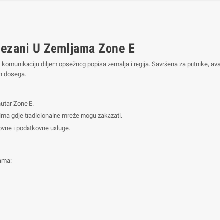
ezani U Zemljama Zone E
 komunikaciju diljem opsežnog popisa zemalja i regija. Savršena za putnike, ava
n dosega.
nutar Zone E.
jima gdje tradicionalne mreže mogu zakazati.
ovne i podatkovne usluge.
jama: