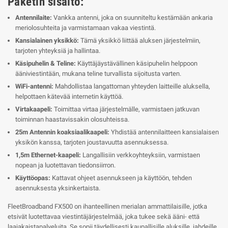
Paketin sisältö:
Antennilaite:
Vankka antenni, joka on suunniteltu kestämään ankaria
meriolosuhteita ja varmistamaan vakaa viestintä.
Kansialainen yksikkö:
Tämä yksikkö liittää aluksen järjestelmiin,
tarjoten yhteyksiä ja hallintaa.
Käsipuhelin & Teline:
Käyttäjäystävällinen käsipuhelin helppoon
ääniviestintään, mukana teline turvallista sijoitusta varten.
WiFi-antenni:
Mahdollistaa langattoman yhteyden laitteille aluksella,
helpottaen kätevää internetin käyttöä.
Virtakaapeli:
Toimittaa virtaa järjestelmälle, varmistaen jatkuvan
toiminnan haastavissakin olosuhteissa.
25m Antennin koaksiaalikaapeli:
Yhdistää antennilaitteen kansialaisen
yksikön kanssa, tarjoten joustavuutta asennuksessa.
1,5m Ethernet-kaapeli:
Langallisiin verkkoyhteyksiin, varmistaen
nopean ja luotettavan tiedonsiirron.
Käyttöopas:
Kattavat ohjeet asennukseen ja käyttöön, tehden
asennuksesta yksinkertaista.
FleetBroadband FX500 on ihanteellinen merialan ammattilaisille, jotka
etsivät luotettavaa viestintäjärjestelmää, joka tukee sekä ääni- että
laajakaistapalveluita. Se sopii täydellisesti kaupallisille aluksille, jahdeille