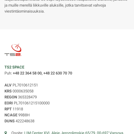
ja muille merellä liikkuville aluksille, jotka tarvitsevat vahvoja
viestintäominaisuuksia.
TS2 SPACE
Puh:
+48 22 364 58 00, +48 22 630 70 70
ALV
PL7010612151
KRS
0000635058
REGON
365328479
EORI
PL701061215100000
RPT
11918
NCAGE
99B8H
DUNS
422248638
Osoite:
LIM Center XVI, Aleje Jerozolimskie 65/79, 00-697 Varsova,