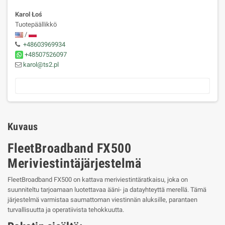
Karol Łoś
Tuotepäällikkö
/
+48603969934
+48507526097
karol@ts2.pl
Kuvaus
FleetBroadband FX500
Meriviestintäjärjestelmä
FleetBroadband FX500 on kattava meriviestintäratkaisu, joka on
suunniteltu tarjoamaan luotettavaa ääni- ja datayhteyttä merellä. Tämä
järjestelmä varmistaa saumattoman viestinnän aluksille, parantaen
turvallisuutta ja operatiivista tehokkuutta.