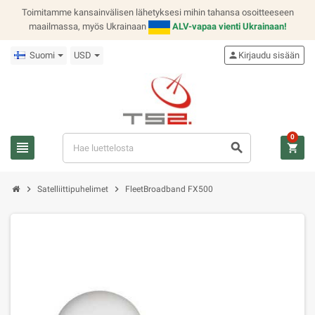
Toimitamme kansainvälisen lähetyksesi mihin tahansa osoitteeseen
maailmassa, myös Ukrainaan
ALV-vapaa vienti Ukrainaan!
Suomi
USD
person
Kirjaudu sisään
0
view_headline
search
shopping_cart
chevron_right
chevron_right
Satelliittipuhelimet
FleetBroadband FX500