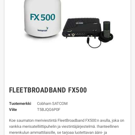
FLEETBROADBAND FX500
Tuotemerkki
Cobham SATCOM
Viite
T5BJQG6P0F
Koe saumaton meriviestintä FleetBroadband FX500:n avulla, joka on
vankka merisatelliittipuhelin ja viestintäjärjestelmä. Ihanteellinen
merenkulun ammattilaisille, se tarjoaa luotettavan ääni- ja