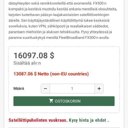
datayhteyden sekä rannikkoreiteillä että avomerellä. FX500:n
kompakti ja kestävä muotoilu kestää ankaria merellisiä olosuhteita,
tarjoten luotettavan pääsyn laajakaistaisten satelliittiverkkojen
äärelle. Sen käyttäjäystävällinen käyttöliittymä tukee keskeisiä
sovelluksia, kuten VPN, sähköposti ja reaaliaikaiset säätiedot,
parantaen miehistön ja aluksen tehokkuutta. Pysy yhteydessä ja
paranna suorituskykyä merellä FleetBroadband FX500:n avulla.
16097.08 $
Sisältää alv:n
13087.06 $ Netto (non-EU countries)
remove
add
Määrä
shopping_cart
OSTOSKORIIN
Satelliittipuhelinten vuokraus.
Kysy hinta ja ehdot
.