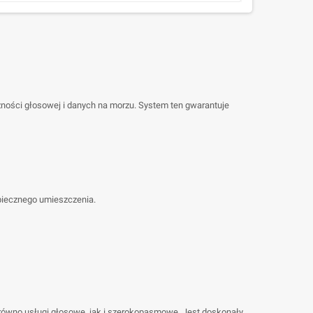
ności głosowej i danych na morzu. System ten gwarantuje
piecznego umieszczenia.
równo usługi głosowe, jak i szerokopasmowe. Jest doskonały