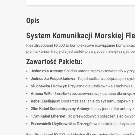
Opis
System Komunikacji Morskiej Fl
FleetBroadband FX500 to kompleksowe rozwiązanie komunikacyjn
płynną komunikację dla jednostek pływających, zwiększając be
Zawartość Pakietu:
Jednostka Anteny:
Solidna antena zaprojektowana do wytrz
Jednostka Podpokładowa:
Ta jednostka współpracuje z syst
Słuchawka i Uchwyt:
Przyjazna dla użytkownika słuchawka u
Antena WiFi:
Umożliwia bezprzewodową łączność dla urządze
Kabel Zasilający:
Dostarcza zasilanie do systemu, zapewniaj
25m Kabel Koncentryczny Anteny:
Łączy jednostkę anteny z 
1.5m Kabel Ethernet:
Do przewodowych połączeń sieciowych, 
Przewodnik Użytkownika:
Szczegółowe instrukcje dotyczące k
FleetBroadband FX500 jest idealny dla profesjonalistów mors