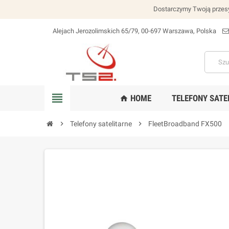
Dostarczymy Twoją przesy
Alejach Jerozolimskich 65/79, 00-697 Warszawa, Polska
lokalizacja_na
view_headline
HOME
TELEFONY SATE
home
chevron_right
Telefony satelitarne
chevron_right
FleetBroadband FX500