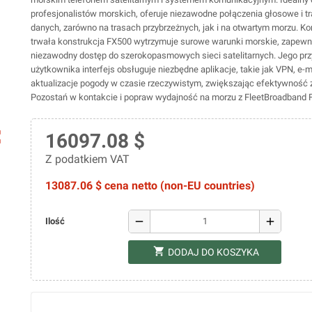
profesjonalistów morskich, oferuje niezawodne połączenia głosowe i t
danych, zarówno na trasach przybrzeżnych, jak i na otwartym morzu. K
trwała konstrukcja FX500 wytrzymuje surowe warunki morskie, zapewn
niezawodny dostęp do szerokopasmowych sieci satelitarnych. Jego prz
użytkownika interfejs obsługuje niezbędne aplikacje, takie jak VPN, e-ma
aktualizacje pogody w czasie rzeczywistym, zwiększając efektywność za
Pozostań w kontakcie i popraw wydajność na morzu z FleetBroadband 
ap
16097.08 $
Z podatkiem VAT
13087.06 $ cena netto (non-EU countries)
remove
add
Ilość
shopping_cart
DODAJ DO KOSZYKA