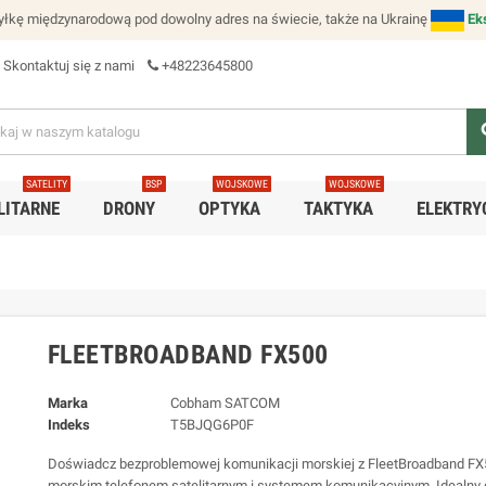
łkę międzynarodową pod dowolny adres na świecie, także na Ukrainę
Ek
Skontaktuj się z nami
+48223645800
se
SATELITY
BSP
WOJSKOWE
WOJSKOWE
LITARNE
DRONY
OPTYKA
TAKTYKA
ELEKTRY
FLEETBROADBAND FX500
Marka
Cobham SATCOM
Indeks
T5BJQG6P0F
Doświadcz bezproblemowej komunikacji morskiej z FleetBroadband FX
morskim telefonem satelitarnym i systemem komunikacyjnym. Idealny 