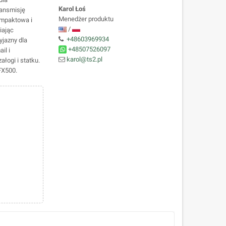
Karol Łoś
ransmisję
Menedżer produktu
ompaktowa i
/
iając
+48603969934
yjazny dla
+48507526097
il i
karol@ts2.pl
łogi i statku.
FX500.