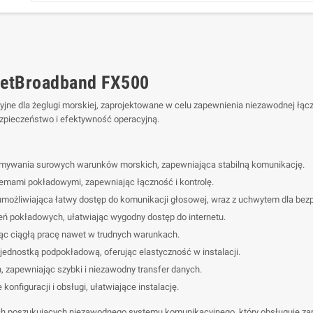
eetBroadband FX500
e dla żeglugi morskiej, zaprojektowane w celu zapewnienia niezawodnej łącz
zpieczeństwo i efektywność operacyjną.
ymywania surowych warunków morskich, zapewniająca stabilną komunikację.
emami pokładowymi, zapewniając łączność i kontrolę.
możliwiająca łatwy dostęp do komunikacji głosowej, wraz z uchwytem dla bez
ń pokładowych, ułatwiając wygodny dostęp do internetu.
ąc ciągłą pracę nawet w trudnych warunkach.
jednostką podpokładową, oferując elastyczność w instalacji.
zapewniając szybki i niezawodny transfer danych.
onfiguracji i obsługi, ułatwiające instalację.
kich poszukujących niezawodnego systemu komunikacyjnego, który obsługuje za