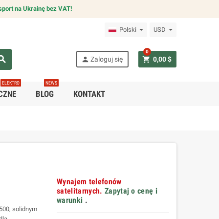
sport na Ukrainę bez VAT!
Polski
USD
0
arch
person
shopping_cart
Zaloguj się
0,00 $
ELEKTRO
NEWS
CZNE
BLOG
KONTAKT
Wynajem telefonów
satelitarnych.
Zapytaj o cenę i
warunki
.
500, solidnym
dla