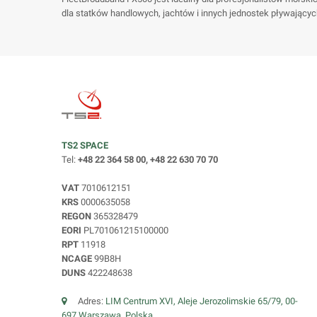
dla statków handlowych, jachtów i innych jednostek pływając
TS2 SPACE
Tel:
+48 22 364 58 00, +48 22 630 70 70
VAT
7010612151
KRS
0000635058
REGON
365328479
EORI
PL701061215100000
RPT
11918
NCAGE
99B8H
DUNS
422248638
Adres:
LIM Centrum XVI, Aleje Jerozolimskie 65/79, 00-
697 Warszawa, Polska