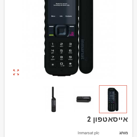
zoom_out_map
אייסאטפון 2
מותג
Inmarsat plc