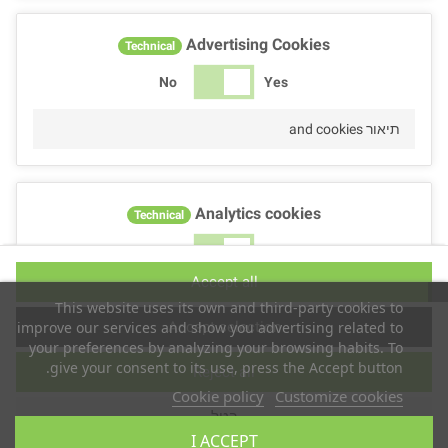
Advertising Cookies
Technical
No
Yes
תיאור and cookies
Analytics cookies
Technical
No
Yes
Accept all
תיאור and cookies
This website uses its own and third-party cookies to
Accept selection
improve our services and show you advertising related to
your preferences by analyzing your browsing habits. To
give your consent to its use, press the Accept button.
Reject all
Performance cookies
Technical
Cookie policy
Customize cookies
בטל
No
Yes
I ACCEPT