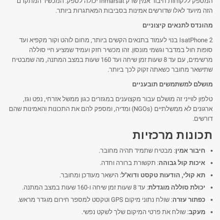
המספק ללקוחות חיבור אמין שרק Inmarsat יכולה לספק. המכשיר המתקדם
הזה מיועד לאלו שדורשים אמינות בסביבות המאתגרות ביותר.
מהונדס לתנאים קיצוניים
IsatPhone 2 בנוי לעמוד בתנאים הקשים ביותר, מחום לוהט וקור מקפיא ועד
סופות חול במדבר וגשמי מונסון. זהו מכשיר חזק ועמיד שמציע חיי סוללה
מרשימים, עם עד 8 שעות זמן שיחה ועד 160 שעות במצב המתנה, מה שמבטיח
שתישאר מחובר כשאתה זקוק לכך ביותר.
מושלם למשתמשים תובעניים
טלפון לווייני זה מושלם עבור מקצוענים במגזרים כגון ממשל אזרחי, נפט וגז,
ארגונים לא ממשלתיים (NGOs) ומדיה, ומספק להם את התכונות והאמינות שהם
דורשים.
תכונות מרכזיות
חיבור אמין
: מבטיח שתמיד תהיה מחובר.
איכות קול גבוהה
: תקשורת ברורה וחדה.
תא קולי, הודעות טקסט ודוא"ל
: הישאר מעודכן ומחובר.
יכולת סוללה מוגדלת
: עד 8 שעות זמן שיחה ו-160 שעות במצב המתנה.
כפתור עזרה
: שולח נתוני מיקום GPS וטקסט למספר חירום מוגדר מראש.
מעקב
: שולח את פרטי המיקום שלך לשקט נפשי.