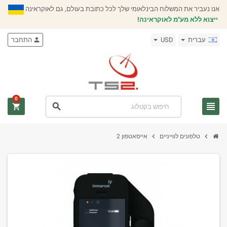
אנו נעביר את המשלוח הבינלאומי שלך לכל כתובת בעולם, גם לאוקראינה
ייצוא ללא מע"מ לאוקראינה!
עברית
USD
person
התחבר
0
view_headline
search
shopping_cart
chevron_right
chevron_right
טלפונים לווייניים
אייסאטפון 2