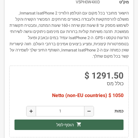
מק''ט
V5PH0W4XID
הישאר מחובר בכל מקום עם הטלפון הלווייני Inmarsat IsatPhone 2,
מושלם להרפתקאות ולעבודה באזורים מרוחקים. המכשיר הקשיח והקל
לשימוש מספק עד 8 שעות זמן שיחה ו-160 שעות המתנה, ומבטיח תקשורת
ממושכת. תהנה משיחות קוליות ברורות עם מינימום ניתוקים וגישה לשירותי
הודעות טקסט ו-GPS. ה-IsatPhone 2 עמיד במים ובאבק ופועל
בטמפרטורות קיצוניות, ומציע ביצועים אמינים ברחבי העולם. חווה קישוריות
שאין כמותה עם ה-Inmarsat IsatPhone 2, השותף החיוני שלך לשמירה על
קשר בכל מקום שתלך.
1291.50 $
כולל מס
1050 $ Netto (non-EU countries)
add
remove
כמות
shopping_cart
הוסף לסל