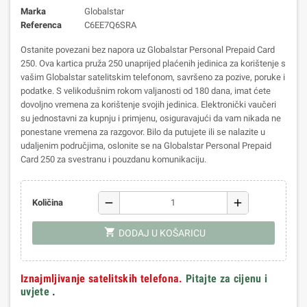
Marka
Globalstar
Referenca
C6EE7Q6SRA
Ostanite povezani bez napora uz Globalstar Personal Prepaid Card
250. Ova kartica pruža 250 unaprijed plaćenih jedinica za korištenje s
vašim Globalstar satelitskim telefonom, savršeno za pozive, poruke i
podatke. S velikodušnim rokom valjanosti od 180 dana, imat ćete
dovoljno vremena za korištenje svojih jedinica. Elektronički vaučeri
su jednostavni za kupnju i primjenu, osiguravajući da vam nikada ne
ponestane vremena za razgovor. Bilo da putujete ili se nalazite u
udaljenim područjima, oslonite se na Globalstar Personal Prepaid
Card 250 za svestranu i pouzdanu komunikaciju.
remove
add
Količina
shopping_cart
DODAJ U KOŠARICU
Iznajmljivanje satelitskih telefona.
Pitajte za cijenu i
uvjete
.