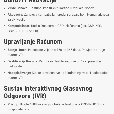
Vrste Bonova:
Dostupni kao fizičke kartice ili virtualni bonovi.
Aktivacija:
Zahtijeva kompatibilan uređaj i prepaid bon. Nema naknada
za aktivaciju.
Kompatibilnost:
Radi s Qualcomm GSP telefonima (npr. GSP1600,
GSP1700 i GSP2900).
Upravljanje Računom
Stanje i Istek:
Nadoplate vrijede od 60 do 365 dana. Provjerite stanje
putem IVR-a.
Deaktivacija Računa:
Računi se deaktiviraju nakon 12 mjeseci bez
nadoplate.
Nadoplaćivanje:
Kupite nove bonove od lokalnih trgovaca i nadoplatite
putem IVR-a.
Sustav Interaktivnog Glasovnog
Odgovora (IVR)
Pristup:
Birajte *888 sa svog Globalstar telefona ili +33582881606 s
drugih telefona.