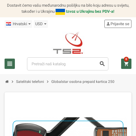
Dostavit ćemo vašu međunarodnu pošiljku na bilo koju adresu u svijetu,
također i u Ukrajinu
Izvoz u Ukrajinu bez PDV-a!
Hrvatski
USD
person
Prijavite se
0
view_headline
search
shopping_cart
chevron_right
chevron_right
Satelitski telefoni
Globalstar osobna prepaid kartica 250