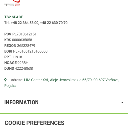
TS2 SPACE
Tel:
+48 22 364 58 00, +48 22 630 70 70
PDV
PL7010612151
KRS
0000635058
REGON
365328479
EORI
PL701061215100000
RPT
11918
NCAGE
99B8H
DUNS
422248638
Adresa:
LIM Center XVI, Aleje Jerozolimskie 65/79, 00-697 Varšava,
Poljska
INFORMATION
COOKIE PREFERENCES