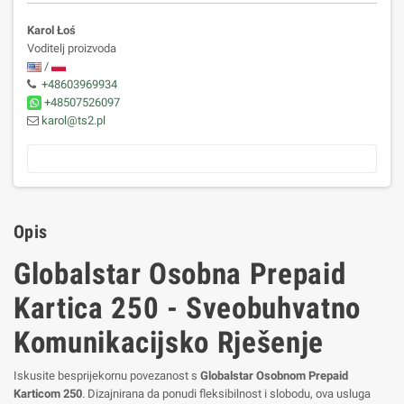
Karol Łoś
Voditelj proizvoda
/
+48603969934
+48507526097
karol@ts2.pl
Opis
Globalstar Osobna Prepaid
Kartica 250 - Sveobuhvatno
Komunikacijsko Rješenje
Iskusite besprijekornu povezanost s
Globalstar Osobnom Prepaid
Karticom 250
. Dizajnirana da ponudi fleksibilnost i slobodu, ova usluga