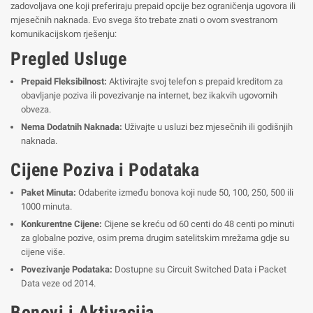
zadovoljava one koji preferiraju prepaid opcije bez ograničenja ugovora ili
mjesečnih naknada. Evo svega što trebate znati o ovom svestranom
komunikacijskom rješenju:
Pregled Usluge
Prepaid Fleksibilnost:
Aktivirajte svoj telefon s prepaid kreditom za
obavljanje poziva ili povezivanje na internet, bez ikakvih ugovornih
obveza.
Nema Dodatnih Naknada:
Uživajte u usluzi bez mjesečnih ili godišnjih
naknada.
Cijene Poziva i Podataka
Paket Minuta:
Odaberite između bonova koji nude 50, 100, 250, 500 ili
1000 minuta.
Konkurentne Cijene:
Cijene se kreću od 60 centi do 48 centi po minuti
za globalne pozive, osim prema drugim satelitskim mrežama gdje su
cijene više.
Povezivanje Podataka:
Dostupne su Circuit Switched Data i Packet
Data veze od 2014.
Bonovi i Aktivacija