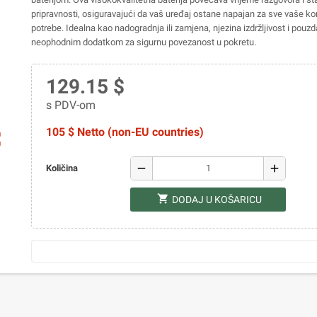
pripravnosti, osiguravajući da vaš uređaj ostane napajan za sve vaše k
potrebe. Idealna kao nadogradnja ili zamjena, njezina izdržljivost i pouzd
neophodnim dodatkom za sigurnu povezanost u pokretu.
129.15 $
s PDV-om
105 $ Netto (non-EU countries)
ap
remove
add
Količina
shopping_cart
DODAJ U KOŠARICU