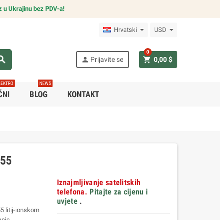
z u Ukrajinu bez PDV-a!
Hrvatski
USD
0
arch
person
shopping_cart
Prijavite se
0,00 $
LEKTRO
NEWS
ČNI
BLOG
KONTAKT
555
Iznajmljivanje satelitskih
telefona.
Pitajte za cijenu i
uvjete
.
5 litij-ionskom
anje