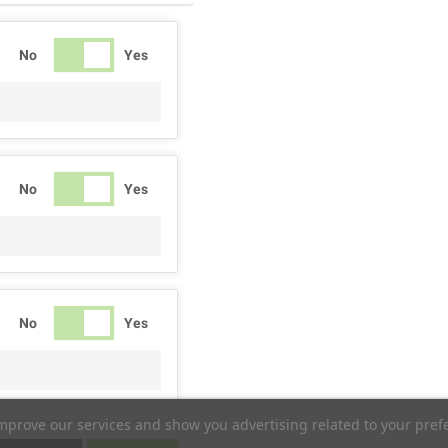
No
Yes
No
Yes
No
Yes
improve our services and show you advertising related to your pref