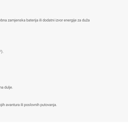
bna zamjenska baterija ili dodatni izvor energije za duža
F).
a dulje.
ih avantura ili poslovnih putovanja.