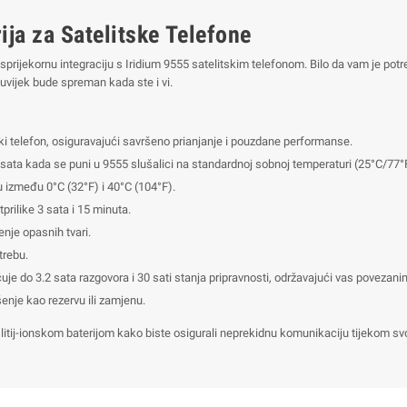
ija za Satelitske Telefone
prijekornu integraciju s Iridium 9555 satelitskim telefonom. Bilo da vam je potre
uvijek bude spreman kada ste i vi.
ski telefon, osiguravajući savršeno prianjanje i pouzdane performanse.
 sata kada se puni u 9555 slušalici na standardnoj sobnoj temperaturi (25°C/77°
ju između 0°C (32°F) i 40°C (104°F).
prilike 3 sata i 15 minuta.
je opasnih tvari.
trebu.
e do 3.2 sata razgovora i 30 sati stanja pripravnosti, održavajući vas povezanim
šenje kao rezervu ili zamjenu.
tij-ionskom baterijom kako biste osigurali neprekidnu komunikaciju tijekom svoj