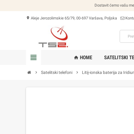
Dostavit ćemo vašu među
Aleje Jerozolimskie 65/79, 00-697 Varšava, Poljska
Konta
location_on
view_headline
HOME
SATELITSKI T
home
chevron_right
Satelitski telefoni
chevron_right
Litij-ionska baterija za Irid