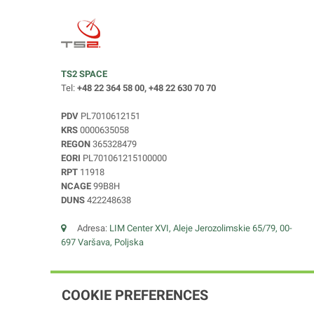
TS2 SPACE
Tel:
+48 22 364 58 00, +48 22 630 70 70
PDV
PL7010612151
KRS
0000635058
REGON
365328479
EORI
PL701061215100000
RPT
11918
NCAGE
99B8H
DUNS
422248638
Adresa:
LIM Center XVI, Aleje Jerozolimskie 65/79, 00-
697 Varšava, Poljska
COOKIE PREFERENCES