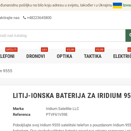
narodnu pošiljku na bilo koju adresu u svijetu, također i u Ukrajinu
Izvo
ktirajte nas
+48223645800
se
SATELITI
UAV
VOJNI
VOJNI
E
ELEFONI
DRONOVI
OPTIKA
TAKTIKA
ELEKTRI
ium 9555
LITIJ-IONSKA BATERIJA ZA IRIDIUM 9
Marka
Iridium Satellite LLC
Referenca
PTVF61V59E
Poboljšajte svoj Iridium 9555 satelitski telefon s pouzdanom Iridium 955
baterijom. Ova visokokvalitetna baterija povećava vrijeme razgovora i st