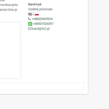
Karol Łoś
omunikacijske
Voditelj proizvoda
anost čine je
/
+48603969934
+48507526097
karol@ts2.pl