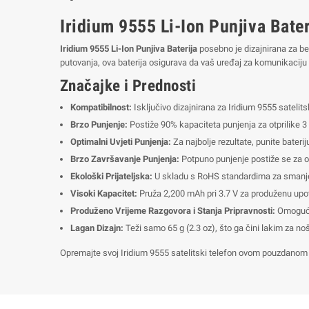
Iridium 9555 Li-Ion Punjiva Bater
Iridium 9555 Li-Ion Punjiva Baterija
posebno je dizajnirana za bes
putovanja, ova baterija osigurava da vaš uređaj za komunikaciju 
Značajke i Prednosti
Kompatibilnost:
Isključivo dizajnirana za Iridium 9555 satelit
Brzo Punjenje:
Postiže 90% kapaciteta punjenja za otprilike 3
Optimalni Uvjeti Punjenja:
Za najbolje rezultate, punite bateri
Brzo Završavanje Punjenja:
Potpuno punjenje postiže se za ot
Ekološki Prijateljska:
U skladu s RoHS standardima za smanjen
Visoki Kapacitet:
Pruža 2,200 mAh pri 3.7 V za produženu upo
Produženo Vrijeme Razgovora i Stanja Pripravnosti:
Omogućuj
Lagan Dizajn:
Teži samo 65 g (2.3 oz), što ga čini lakim za no
Opremajte svoj Iridium 9555 satelitski telefon ovom pouzdanom li