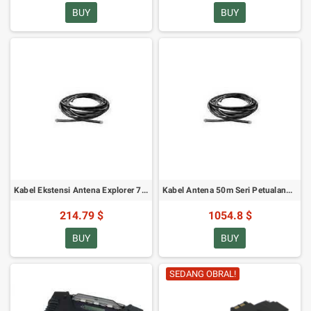
BUY
BUY
Kabel Ekstensi Antena Explorer 727 & 325 - Panjang 14m
Kabel Antena 50m Seri Petualangan Explorer 727 & 325
214.79 $
1054.8 $
BUY
BUY
SEDANG OBRAL!