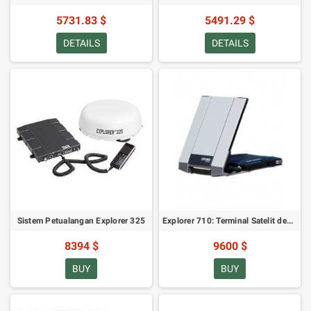
5731.83 $
5491.29 $
DETAILS
DETAILS
Sistem Petualangan Explorer 325
Explorer 710: Terminal Satelit dengan Antena Dapat Dilepas
8394 $
9600 $
BUY
BUY