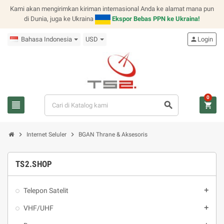
Kami akan mengirimkan kiriman internasional Anda ke alamat mana pun
di Dunia, juga ke Ukraina
Ekspor Bebas PPN ke Ukraina!
Bahasa Indonesia
USD
person
Login
0
view_headline
search
shopping_cart
chevron_right
chevron_right
Internet Seluler
BGAN Thrane & Aksesoris
TS2.SHOP
Telepon Satelit
add
VHF/UHF
add