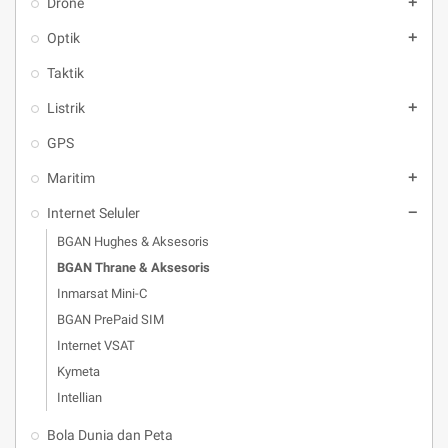
Drone
add
Optik
add
Taktik
Listrik
add
GPS
Maritim
add
Internet Seluler
remove
BGAN Hughes & Aksesoris
BGAN Thrane & Aksesoris
Inmarsat Mini-C
BGAN PrePaid SIM
Internet VSAT
Kymeta
Intellian
Bola Dunia dan Peta