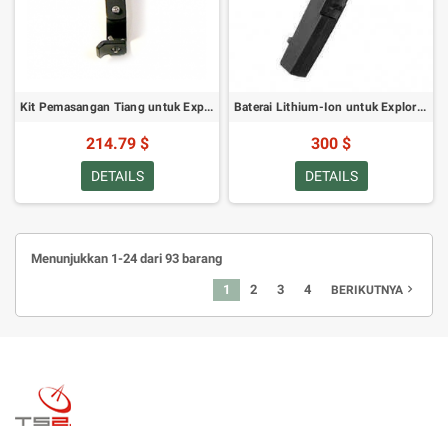
Kit Pemasangan Tiang untuk Explorer 300/500
Baterai Lithium-Ion untuk Explorer 300/500
214.79 $
300 $
DETAILS
DETAILS
Menunjukkan 1-24 dari 93 barang
1
2
3
4
navigate_next
BERIKUTNYA