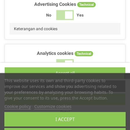
Advertising Cookies
Technical
No
Yes
Keterangan and cookies
Analytics cookies
Technical
No
Yes
Accept all
Keterangan and cookies
This website uses its own and third-party cookies to
Accept selection
improve our services and show you advertising related to
your preferences by analyzing your browsing habits. To
give your consent to its use, press the Accept button.
Reject all
Performance cookies
Technical
Cookie policy
Customize cookies
Batal
No
Yes
I ACCEPT
Keterangan
Hak Cipta © 2019
TS2 SPACE