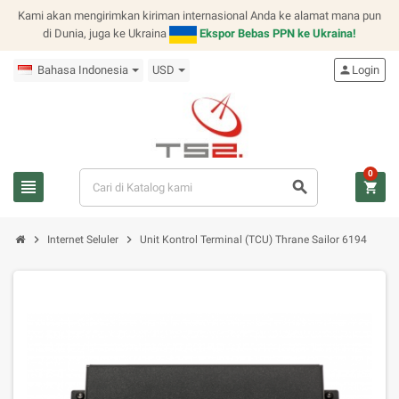
Kami akan mengirimkan kiriman internasional Anda ke alamat mana pun
di Dunia, juga ke Ukraina
Ekspor Bebas PPN ke Ukraina!
Bahasa Indonesia
USD
person
Login
0
view_headline
search
shopping_cart
chevron_right
chevron_right
Internet Seluler
Unit Kontrol Terminal (TCU) Thrane Sailor 6194