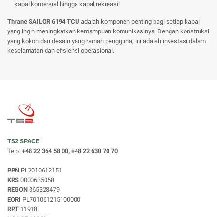
kapal komersial hingga kapal rekreasi.
Thrane SAILOR 6194 TCU
adalah komponen penting bagi setiap kapal
yang ingin meningkatkan kemampuan komunikasinya. Dengan konstruksi
yang kokoh dan desain yang ramah pengguna, ini adalah investasi dalam
keselamatan dan efisiensi operasional.
TS2 SPACE
Telp:
+48 22 364 58 00, +48 22 630 70 70
PPN
PL7010612151
KRS
0000635058
REGON
365328479
EORI
PL701061215100000
RPT
11918