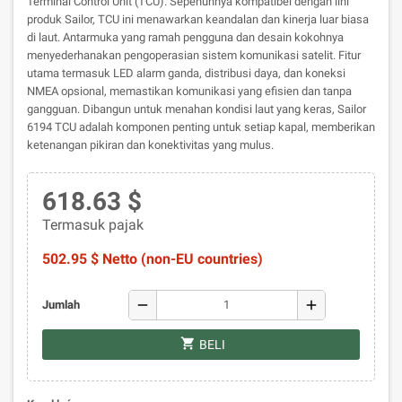
Terminal Control Unit (TCU). Sepenuhnya kompatibel dengan lini
produk Sailor, TCU ini menawarkan keandalan dan kinerja luar biasa
di laut. Antarmuka yang ramah pengguna dan desain kokohnya
menyederhanakan pengoperasian sistem komunikasi satelit. Fitur
utama termasuk LED alarm ganda, distribusi daya, dan koneksi
NMEA opsional, memastikan komunikasi yang efisien dan tanpa
gangguan. Dibangun untuk menahan kondisi laut yang keras, Sailor
6194 TCU adalah komponen penting untuk setiap kapal, memberikan
ketenangan pikiran dan konektivitas yang mulus.
618.63 $
Termasuk pajak
502.95 $ Netto (non-EU countries)
remove
add
Jumlah
shopping_cart
BELI