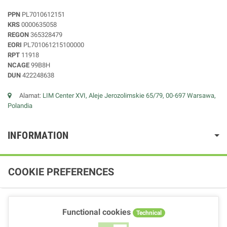
PPN
PL7010612151
KRS
0000635058
REGON
365328479
EORI
PL701061215100000
RPT
11918
NCAGE
99B8H
DUN
422248638
Alamat:
LIM Center XVI, Aleje Jerozolimskie 65/79, 00-697 Warsawa,
Polandia
INFORMATION
COOKIE PREFERENCES
Functional cookies
Technical