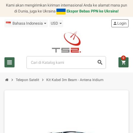
Kami akan mengirimkan kiriman internasional Anda ke alamat mana pun
di Dunia, juga ke Ukraina
Ekspor Bebas PPN ke Ukraina!
Bahasa Indonesia
USD
person
Login
0
view_headline
search
shopping_cart
chevron_right
chevron_right
Telepon Satelit
Kit Kabel 3m Beam - Antena Iridium