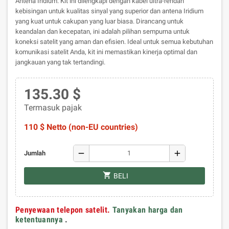
Antena Iridium. Kit ini dilengkapi dengan kabel ultra-rendah
kebisingan untuk kualitas sinyal yang superior dan antena Iridium
yang kuat untuk cakupan yang luar biasa. Dirancang untuk
keandalan dan kecepatan, ini adalah pilihan sempurna untuk
koneksi satelit yang aman dan efisien. Ideal untuk semua kebutuhan
komunikasi satelit Anda, kit ini memastikan kinerja optimal dan
jangkauan yang tak tertandingi.
135.30 $
Termasuk pajak
110 $ Netto (non-EU countries)
remove
add
Jumlah
shopping_cart
BELI
Penyewaan telepon satelit.
Tanyakan harga dan
ketentuannya
.