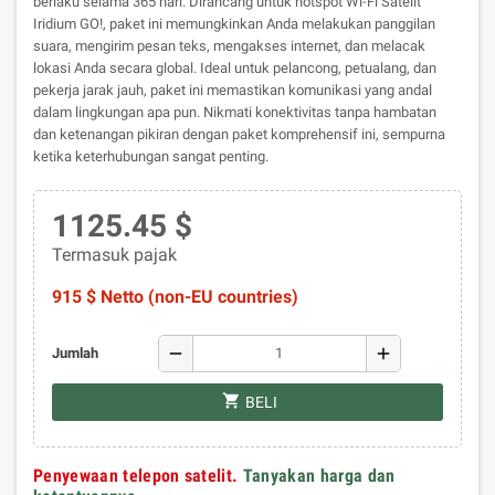
berlaku selama 365 hari. Dirancang untuk hotspot Wi-Fi Satelit
Iridium GO!, paket ini memungkinkan Anda melakukan panggilan
suara, mengirim pesan teks, mengakses internet, dan melacak
lokasi Anda secara global. Ideal untuk pelancong, petualang, dan
pekerja jarak jauh, paket ini memastikan komunikasi yang andal
dalam lingkungan apa pun. Nikmati konektivitas tanpa hambatan
dan ketenangan pikiran dengan paket komprehensif ini, sempurna
ketika keterhubungan sangat penting.
1125.45 $
Termasuk pajak
915 $ Netto (non-EU countries)
remove
add
Jumlah
shopping_cart
BELI
Penyewaan telepon satelit.
Tanyakan harga dan