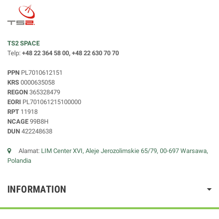
TS2 SPACE
Telp:
+48 22 364 58 00, +48 22 630 70 70
PPN
PL7010612151
KRS
0000635058
REGON
365328479
EORI
PL701061215100000
RPT
11918
NCAGE
99B8H
DUN
422248638
Alamat:
LIM Center XVI, Aleje Jerozolimskie 65/79, 00-697 Warsawa,
Polandia
INFORMATION