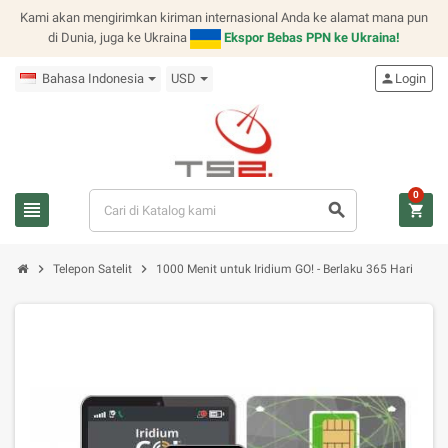
Kami akan mengirimkan kiriman internasional Anda ke alamat mana pun
di Dunia, juga ke Ukraina
Ekspor Bebas PPN ke Ukraina!
Bahasa Indonesia
USD
person
Login
0
view_headline
search
shopping_cart
chevron_right
chevron_right
Telepon Satelit
1000 Menit untuk Iridium GO! - Berlaku 365 Hari