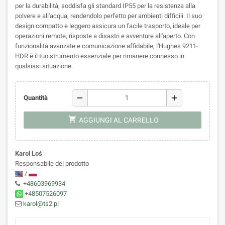
per la durabilità, soddisfa gli standard IP55 per la resistenza alla
polvere e all'acqua, rendendolo perfetto per ambienti difficili. Il suo
design compatto e leggero assicura un facile trasporto, ideale per
operazioni remote, risposte a disastri e avventure all'aperto. Con
funzionalità avanzate e comunicazione affidabile, l'Hughes 9211-
HDR è il tuo strumento essenziale per rimanere connesso in
qualsiasi situazione.
remove
add
Quantità
shopping_cart
AGGIUNGI AL CARRELLO
Karol Loś
Responsabile del prodotto
/
+48603969934
+48507526097
karol@ts2.pl