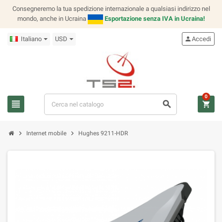
Consegneremo la tua spedizione internazionale a qualsiasi indirizzo nel
mondo, anche in Ucraina
Esportazione senza IVA in Ucraina!
Italiano
USD
person
Accedi
0
view_headline
search
shopping_cart
chevron_right
chevron_right
Internet mobile
Hughes 9211-HDR