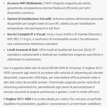
Accesso WiFi Multiutente:
Il WiFi integrato supporta più utenti,
garantendo un'esperienza internet fluida ed efficiente per tutti i
dispositivi connessi.
Opzioni di Installazione Versatili:
Antenna esterna alimentata opzionale
disponibile per lunghe tratte di cavo RF, adatta sia per installazioni
temporanee che permanenti in siti fissi.
Servizi Completi IP e Vocali:
Invia e ricevi traffico IP tramite Ethernet o
WiFi 802.11 b/g/n, e usufruisci di funzionalità vocali o fax attraverso
una connessione telefonica standard.
Livelli Avanzati di QoS:
Offre livelli di Qualità del Servizio (QoS) IP
standard o selezionabili e dedicati per soddisfare esigenze specifiche e
ottimizzare le prestazioni.
Con il supporto della rete di servizi BGAN HDR di Inmarsat, il Hughes 9211-
HDR consente agli utenti di accedere alle velocità di streaming più elevate
disponibili, superando i 650 kbps, per trasmettere efficacemente video e
altri dati critici da località remote. Il terminale supporta anche velocità di
streaming asimmetriche, permettendo agli utenti di personalizzare il
servizio secondo le proprie preferenze e gestire i costi in modo efficace.
Il
Hughes 9211-HDR
è la scelta ideale per coloro che cercano un perfetto
equilibrio tra prestazioni, qualità e convenienza in un terminale satellitare