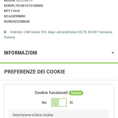
REGON
365328479
EORIPL701061215100000
RPT11918
NCAGE99B8H
DUNS422248638
Indirizzo:
LIM Center XVI, Aleje Jerozolimskie 65/79, 00-697 Varsavia,
Polonia
INFORMAZIONI
PREFERENZE DEI COOKIE
Cookie funzionali
Tecnico
No
Sì
Descrizione e lista cookie