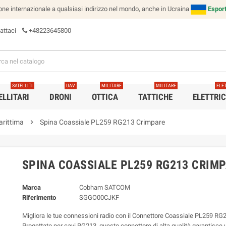
e internazionale a qualsiasi indirizzo nel mondo, anche in Ucraina
Esport
attaci
+48223645800
SATELLITI
UAV
MILITARE
MILITARE
ELE
ELLITARI
DRONI
OTTICA
TATTICHE
ELETTRI
rittima
chevron_right
Spina Coassiale PL259 RG213 Crimpare
SPINA COASSIALE PL259 RG213 CRIM
Marca
Cobham SATCOM
Riferimento
SGGO00CJKF
Migliora le tue connessioni radio con il Connettore Coassiale PL259 RG
Progettato per cavi RG213, questo connettore di alta qualità garantisce