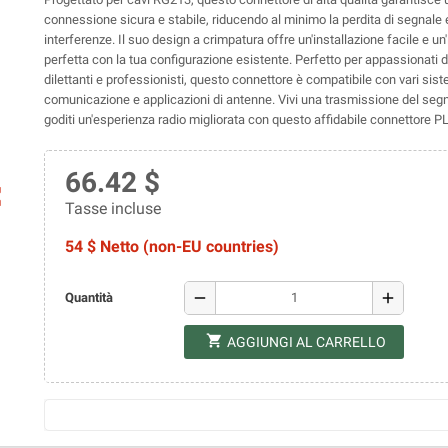
connessione sicura e stabile, riducendo al minimo la perdita di segnale 
interferenze. Il suo design a crimpatura offre un'installazione facile e un
perfetta con la tua configurazione esistente. Perfetto per appassionati di
dilettanti e professionisti, questo connettore è compatibile con vari sist
comunicazione e applicazioni di antenne. Vivi una trasmissione del segn
goditi un'esperienza radio migliorata con questo affidabile connettore P
66.42 $
ap
Tasse incluse
54 $ Netto (non-EU countries)
remove
add
Quantità
shopping_cart
AGGIUNGI AL CARRELLO