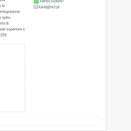
+48507526097
e le
karol@ts2.pl
'integrazione
 radio,
emi di
ale superiore e
L259.