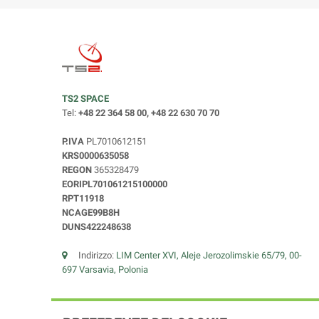
TS2 SPACE
Tel:
+48 22 364 58 00, +48 22 630 70 70
P.IVA
PL7010612151
KRS0000635058
REGON
365328479
EORIPL701061215100000
RPT11918
NCAGE99B8H
DUNS422248638
Indirizzo:
LIM Center XVI, Aleje Jerozolimskie 65/79, 00-
697 Varsavia, Polonia