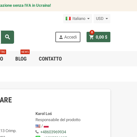
azione senza IVA in Ucraina!
Italiano
USD
0
search
person
shopping_cart
Accedi
0,00 $
TTRO
NEWS
CO
BLOG
CONTATTO
PARE
Karol Loś
Responsabile del prodotto
/
213 Crimp.
+48603969934
 una