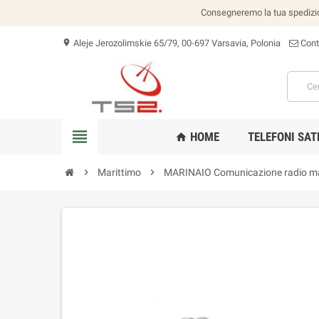
Consegneremo la tua spedizion
Aleje Jerozolimskie 65/79, 00-697 Varsavia, Polonia
Cont
location_on
view_headline
HOME
TELEFONI SAT
home
chevron_right
Marittimo
chevron_right
MARINAIO Comunicazione radio ma