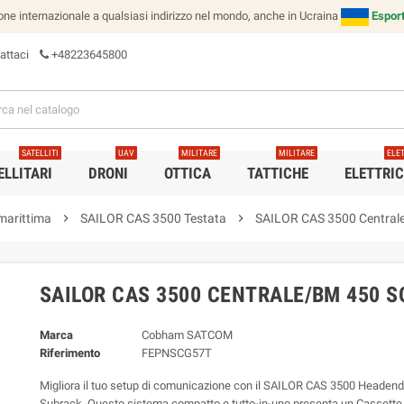
e internazionale a qualsiasi indirizzo nel mondo, anche in Ucraina
Esport
attaci
+48223645800
SATELLITI
UAV
MILITARE
MILITARE
ELE
ELLITARI
DRONI
OTTICA
TATTICHE
ELETTRI
marittima
chevron_right
SAILOR CAS 3500 Testata
chevron_right
SAILOR CAS 3500 Central
SAILOR CAS 3500 CENTRALE/BM 450 
Marca
Cobham SATCOM
Riferimento
FEPNSCG57T
Migliora il tuo setup di comunicazione con il SAILOR CAS 3500 Heade
Subrack. Questo sistema compatto e tutto-in-uno presenta un Cassette 