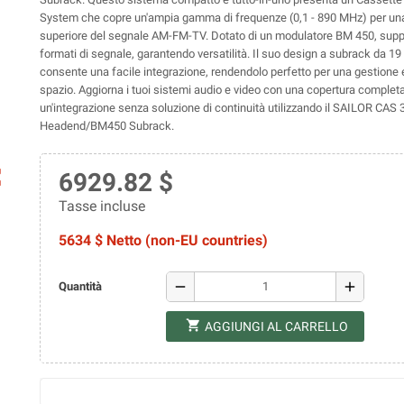
System che copre un'ampia gamma di frequenze (0,1 - 890 MHz) per una
superiore del segnale AM-FM-TV. Dotato di un modulatore BM 450, suppo
formati di segnale, garantendo versatilità. Il suo design a subrack da 19 
consente una facile integrazione, rendendolo perfetto per una gestione e
spazio. Aggiorna i tuoi sistemi audio e video con una copertura complet
un'integrazione senza soluzione di continuità utilizzando il SAILOR CAS
Headend/BM450 Subrack.
ap
6929.82 $
Tasse incluse
5634 $ Netto (non-EU countries)
remove
add
Quantità
shopping_cart
AGGIUNGI AL CARRELLO