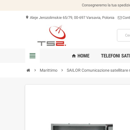
Consegneremo la tua spedizion
Aleje Jerozolimskie 65/79, 00-697 Varsavia, Polonia
Cont
location_on
view_headline
HOME
TELEFONI SAT
home
chevron_right
Marittimo
chevron_right
SAILOR Comunicazione satellitare 