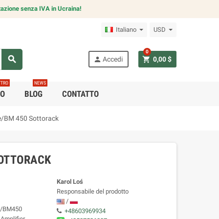
azione senza IVA in Ucraina!
Italiano
USD
0
search
person
shopping_cart
Accedi
0,00 $
TTRO
NEWS
CO
BLOG
CONTATTO
e/BM 450 Sottorack
SOTTORACK
Karol Loś
Responsabile del prodotto
/
nd/BM450
+48603969934
Amplifier