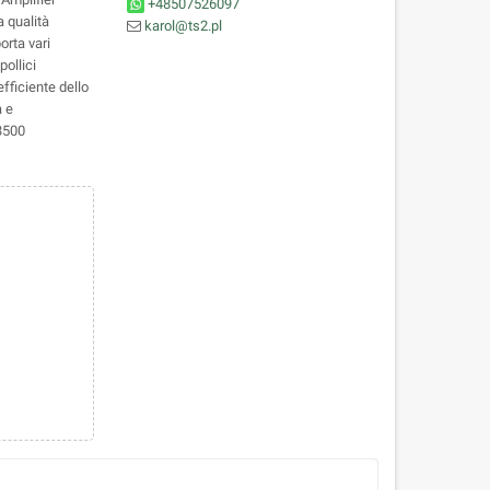
+48507526097
 qualità
karol@ts2.pl
rta vari
pollici
fficiente dello
a e
 3500