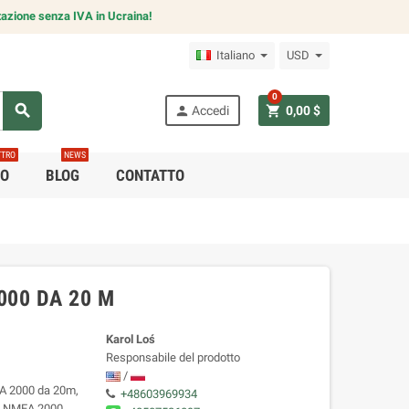
azione senza IVA in Ucraina!
Italiano
USD
0
search
person
shopping_cart
Accedi
0,00 $
TTRO
NEWS
CO
BLOG
CONTATTO
000 DA 20 M
Karol Loś
Responsabile del prodotto
/
MEA 2000 da 20m,
+48603969934
ati NMEA 2000