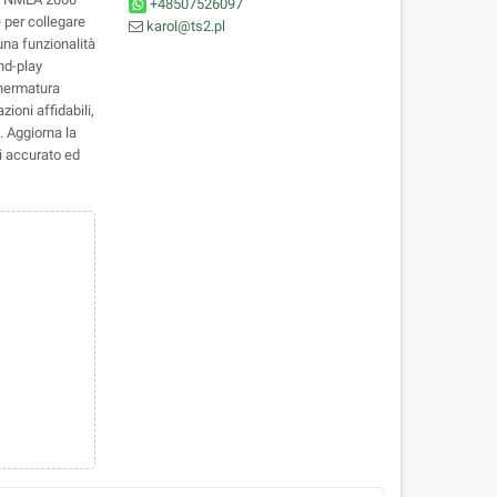
+48507526097
 per collegare
karol@ts2.pl
una funzionalità
nd-play
chermatura
ioni affidabili,
. Aggiorna la
i accurato ed