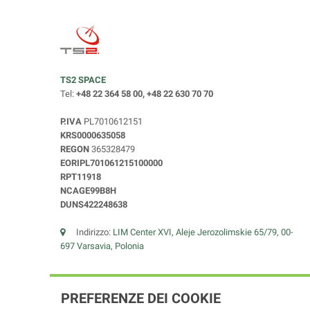
TS2 SPACE
Tel:
+48 22 364 58 00, +48 22 630 70 70
P.IVA
PL7010612151
KRS0000635058
REGON
365328479
EORIPL701061215100000
RPT11918
NCAGE99B8H
DUNS422248638
Indirizzo:
LIM Center XVI, Aleje Jerozolimskie 65/79, 00-
697 Varsavia, Polonia
PREFERENZE DEI COOKIE