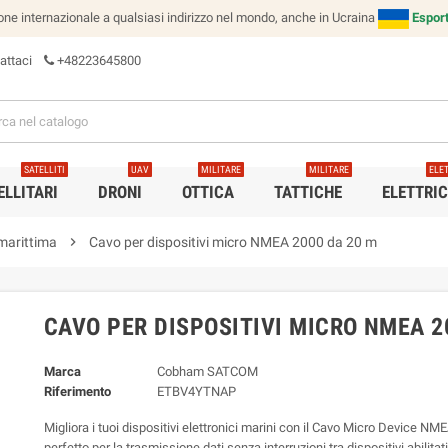
e internazionale a qualsiasi indirizzo nel mondo, anche in Ucraina
Esport
attaci
+48223645800
SATELLITI
UAV
MILITARE
MILITARE
ELE
ELLITARI
DRONI
OTTICA
TATTICHE
ELETTRI
marittima
chevron_right
Cavo per dispositivi micro NMEA 2000 da 20 m
CAVO PER DISPOSITIVI MICRO NMEA 2
Marca
Cobham SATCOM
Riferimento
ETBV4YTNAP
Migliora i tuoi dispositivi elettronici marini con il Cavo Micro Device N
perfetto per la trasmissione dati senza interruzioni tra dispositivi abilit