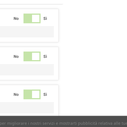
No
Sì
No
Sì
No
Sì
per migliorare i nostri servizi e mostrarti pubblicità relativa alle 