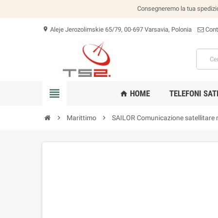
Consegneremo la tua spedizion
Aleje Jerozolimskie 65/79, 00-697 Varsavia, Polonia
Cont
location_on
view_headline
HOME
TELEFONI SAT
home
chevron_right
Marittimo
chevron_right
SAILOR Comunicazione satellitare 