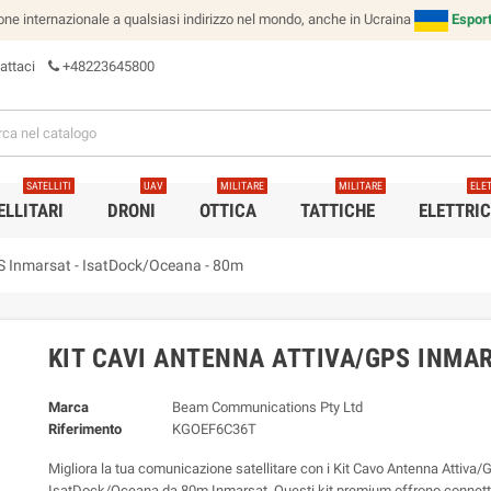
e internazionale a qualsiasi indirizzo nel mondo, anche in Ucraina
Esport
attaci
+48223645800
SATELLITI
UAV
MILITARE
MILITARE
ELE
ELLITARI
DRONI
OTTICA
TATTICHE
ELETTRI
S Inmarsat - IsatDock/Oceana - 80m
KIT CAVI ANTENNA ATTIVA/GPS INMAR
Marca
Beam Communications Pty Ltd
Riferimento
KGOEF6C36T
Migliora la tua comunicazione satellitare con i Kit Cavo Antenna Attiva
IsatDock/Oceana da 80m Inmarsat. Questi kit premium offrono connetti