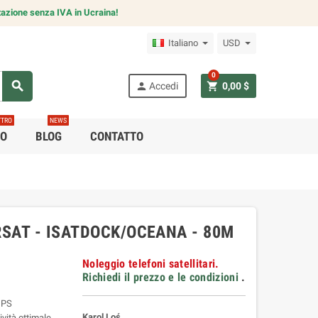
azione senza IVA in Ucraina!
Italiano
USD
0
search
person
shopping_cart
Accedi
0,00 $
TTRO
NEWS
CO
BLOG
CONTATTO
SAT - ISATDOCK/OCEANA - 80M
Noleggio telefoni satellitari.
Richiedi il prezzo e le condizioni
.
/GPS
Karol Loś
vità ottimale