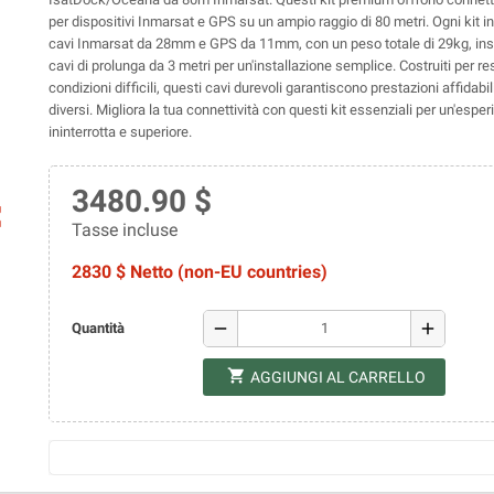
per dispositivi Inmarsat e GPS su un ampio raggio di 80 metri. Ogni kit i
cavi Inmarsat da 28mm e GPS da 11mm, con un peso totale di 29kg, in
cavi di prolunga da 3 metri per un'installazione semplice. Costruiti per re
condizioni difficili, questi cavi durevoli garantiscono prestazioni affidabil
diversi. Migliora la tua connettività con questi kit essenziali per un'esper
ininterrotta e superiore.
3480.90 $
ap
Tasse incluse
2830 $ Netto (non-EU countries)
remove
add
Quantità
shopping_cart
AGGIUNGI AL CARRELLO