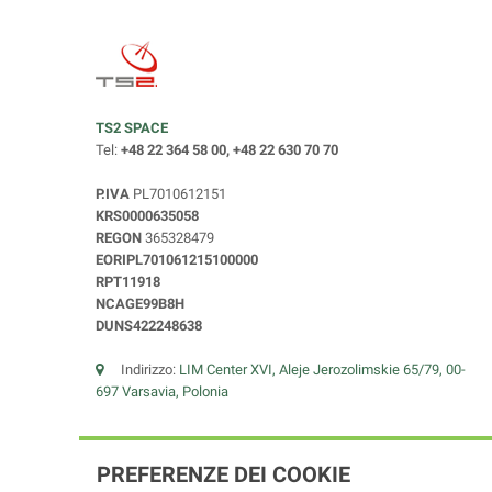
TS2 SPACE
Tel:
+48 22 364 58 00, +48 22 630 70 70
P.IVA
PL7010612151
KRS0000635058
REGON
365328479
EORIPL701061215100000
RPT11918
NCAGE99B8H
DUNS422248638
Indirizzo:
LIM Center XVI, Aleje Jerozolimskie 65/79, 00-
697 Varsavia, Polonia
PREFERENZE DEI COOKIE