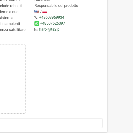
Responsabile del prodotto
nclude robusti
/
sieme a due
+48603969934
sistere a
+48507526097
i in ambienti
karol@ts2.pl
ienza satellitare