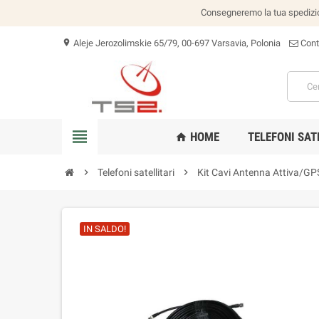
Consegneremo la tua spedizion
Aleje Jerozolimskie 65/79, 00-697 Varsavia, Polonia
Cont
location_on
view_headline
HOME
TELEFONI SAT
home
chevron_right
Telefoni satellitari
chevron_right
Kit Cavi Antenna Attiva/GP
IN SALDO!