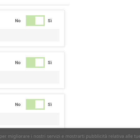
No
Sì
No
Sì
No
Sì
per migliorare i nostri servizi e mostrarti pubblicità relativa alle 