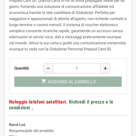
Prepaid Card 50. Questa carta offre 50 unità prepagate valide per 60
giorni, fornendo una soluzione di comunicazione affidabile ed
economica tramite la rete satellitare di Globalstar. Perfetta per
viaggiatori e appassionati di attività all'aperto, non richiede contratti a
lungo termine o canoni mensili. Il sistema di voucher elettronico
semplice consente ricariche rapide, garantendo un accesso senza
interruzioni ai servizi voce, dati e messaggi praticamente ovunque
nel mondo. Attiva la tua carta e goditi una comunicazione ininterrotta
ovunque tu vada con la Globalstar Personal Prepaid Card 50.
remove
add
Quantità
shopping_cart
AGGIUNGI AL CARRELLO
Noleggio telefoni satellitari.
Richiedi il prezzo e le
condizioni
.
Karol Loś
Responsabile del prodotto