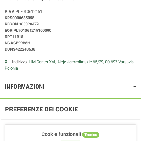
P.IVA
PL7010612151
KRS0000635058
REGON
365328479
EORIPL701061215100000
RPT11918
NCAGE99B8H
DUNS422248638
Indirizzo:
LIM Center XVI, Aleje Jerozolimskie 65/79, 00-697 Varsavia,
Polonia
INFORMAZIONI
PREFERENZE DEI COOKIE
Cookie funzionali
Tecnico