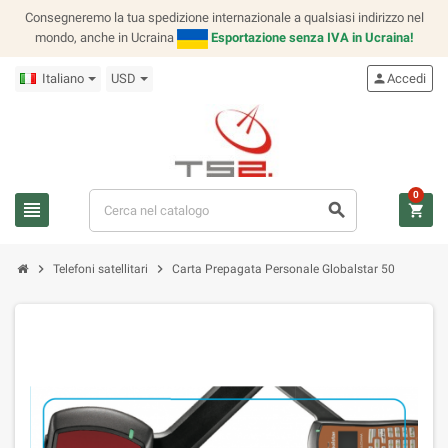
Consegneremo la tua spedizione internazionale a qualsiasi indirizzo nel
mondo, anche in Ucraina
Esportazione senza IVA in Ucraina!
Italiano
USD
person
Accedi
0
view_headline
search
shopping_cart
chevron_right
chevron_right
Telefoni satellitari
Carta Prepagata Personale Globalstar 50