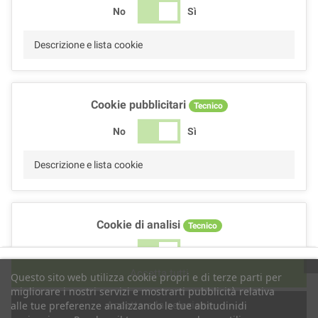
No
Sì
Descrizione e lista cookie
Cookie pubblicitari
Tecnico
No
Sì
Descrizione e lista cookie
Cookie di analisi
Tecnico
No
Sì
Accetta tutti
Questo sito web utilizza cookie propri e di terze parti per
Descrizione e lista cookie
migliorare i nostri servizi e mostrarti pubblicità relativa
Accettare la selezione
alle tue preferenze analizzando le tue abitudinidi