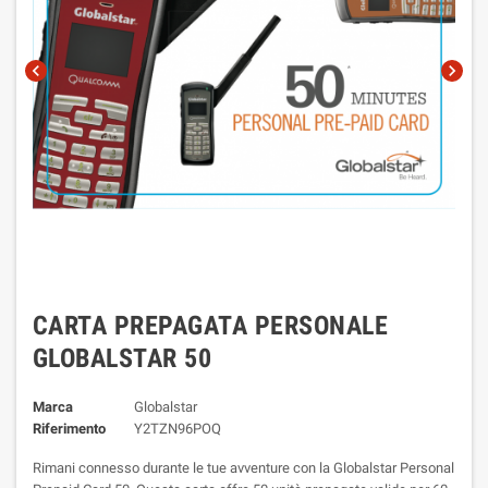
chevron_left
chevron_right
CARTA PREPAGATA PERSONALE
GLOBALSTAR 50
Marca
Globalstar
Riferimento
Y2TZN96POQ
Rimani connesso durante le tue avventure con la Globalstar Personal