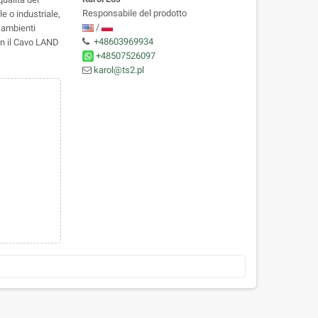
Responsabile del prodotto
e o industriale,
/
 ambienti
+48603969934
con il Cavo LAND
+48507526097
karol@ts2.pl