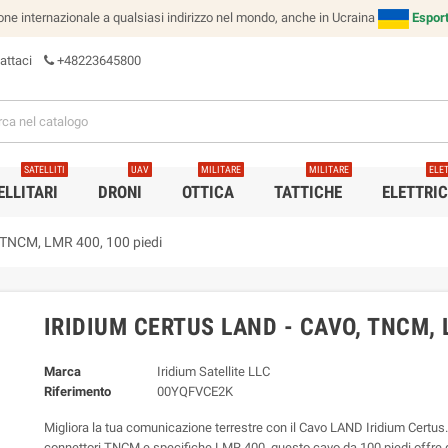
e internazionale a qualsiasi indirizzo nel mondo, anche in Ucraina
Esport
attaci
+48223645800
SATELLITI
UAV
MILITARE
MILITARE
ELE
ELLITARI
DRONI
OTTICA
TATTICHE
ELETTRI
, TNCM, LMR 400, 100 piedi
IRIDIUM CERTUS LAND - CAVO, TNCM, L
Marca
Iridium Satellite LLC
Riferimento
00YQFVCE2K
Migliora la tua comunicazione terrestre con il Cavo LAND Iridium Certus.
connettori TNCM e specifiche LMR 400, questo cavo da 100 piedi offre q