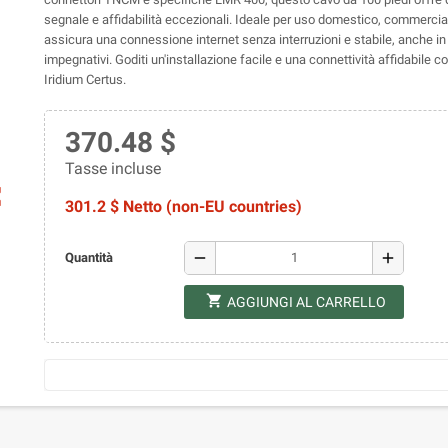
segnale e affidabilità eccezionali. Ideale per uso domestico, commercial
assicura una connessione internet senza interruzioni e stabile, anche in
impegnativi. Goditi un'installazione facile e una connettività affidabile 
Iridium Certus.
370.48 $
Tasse incluse
ap
301.2 $ Netto (non-EU countries)
remove
add
Quantità
shopping_cart
AGGIUNGI AL CARRELLO