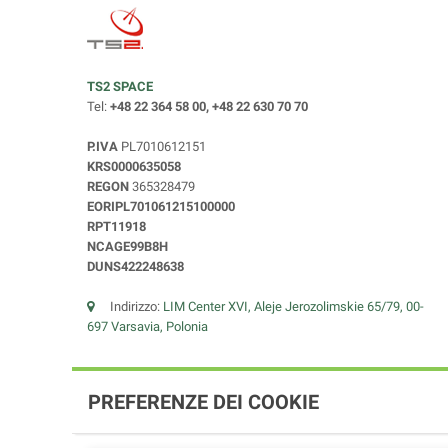
TS2 SPACE
Tel:
+48 22 364 58 00, +48 22 630 70 70
P.IVA
PL7010612151
KRS0000635058
REGON
365328479
EORIPL701061215100000
RPT11918
NCAGE99B8H
DUNS422248638
Indirizzo:
LIM Center XVI, Aleje Jerozolimskie 65/79, 00-
697 Varsavia, Polonia
PREFERENZE DEI COOKIE