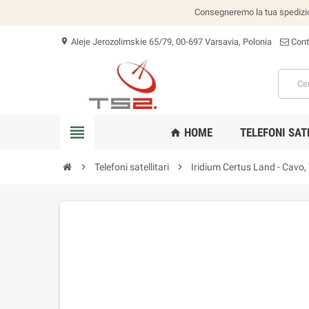
Consegneremo la tua spedizion
Aleje Jerozolimskie 65/79, 00-697 Varsavia, Polonia
Cont
location_on
view_headline
HOME
TELEFONI SAT
home
chevron_right
Telefoni satellitari
chevron_right
Iridium Certus Land - Cavo