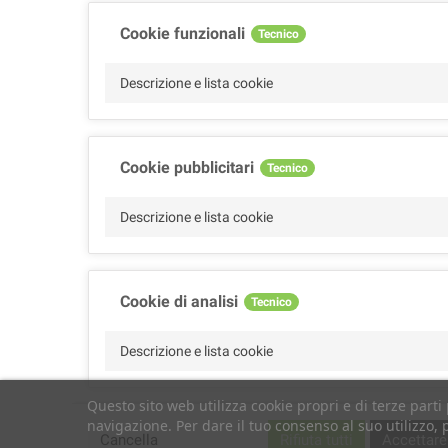
Cookie funzionali
Tecnico
Descrizione e lista cookie
Cookie pubblicitari
Tecnico
Descrizione e lista cookie
Cookie di analisi
Tecnico
Descrizione e lista cookie
Questo sito web utilizza cookie propri e di terze parti 
navigazione. Per dare il tuo consenso al suo utilizzo, 
Cookie di performance
Tecnico
Cancella
Rifiuta tutti
Accettare