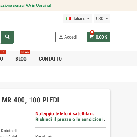
azione senza IVA in Ucraina!
Italiano
USD
0
search
person
shopping_cart
Accedi
0,00 $
TTRO
NEWS
CO
BLOG
CONTATTO
MR 400, 100 PIEDI
Noleggio telefoni satellitari.
Richiedi il prezzo e le condizioni
.
 Dotato di
Karol Loś
ualità del