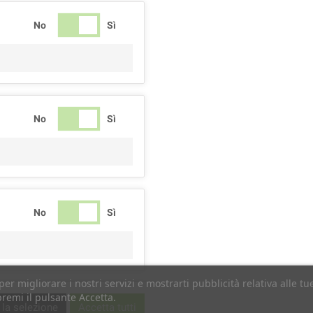
No
Sì
No
Sì
No
Sì
per migliorare i nostri servizi e mostrarti pubblicità relativa alle 
premi il pulsante Accetta.
No
Sì
 la selezione
Accetta tutti