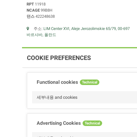
RPT
11918
NCAGE
99B8H
던스
422248638
주소:
LIM Center XVI, Aleje Jerozolimskie 65/79, 00-697
바르샤바, 폴란드
COOKIE PREFERENCES
Functional cookies
Technical
세부내용 and cookies
Advertising Cookies
Technical