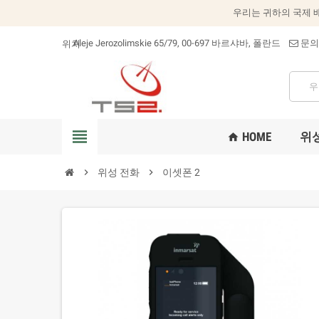
우리는 귀하의 국제 
Aleje Jerozolimskie 65/79, 00-697 바르샤바, 폴란드
문의
위치_on
view_headline
HOME
위
home
chevron_right
위성 전화
chevron_right
이셋폰 2