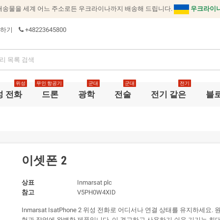
배송물을 세계 어느 주소로든 우크라이나까지 배송해 드립니다.
우크라이나
하기
+48223645800
위성
무인 항공기
군대
군대
전기
성 전화
드론
광학
전술
전기 같은
블
이셋폰 2
상표
Inmarsat plc
참고
V5PH0W4XID
Inmarsat IsatPhone 2 위성 전화로 어디서나 연결 상태를 유지하세요
험과 작업에 완벽한 제품입니다. 이 견고하고 사용하기 쉬운 기기는 최대