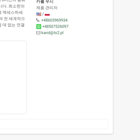
카롤 우시
니다. 최소한의
제품 관리자
스에 액세스하세
/
하여 전 세계적으
+48603969934
비할 데 없는 연결
+48507526097
karol@ts2.pl