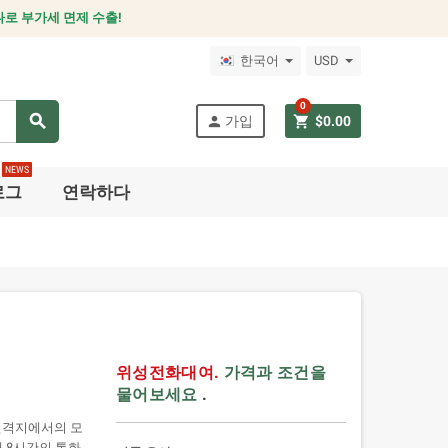
로 부가세 면제 수출!
한국어
USD
0
search
person
shopping_cart
가입
$0.00
NEWS
로그
연락하다
위성전화대여.
가격과 조건을
물어보세요
.
. 원격지에서의 모
 8시간의 통화