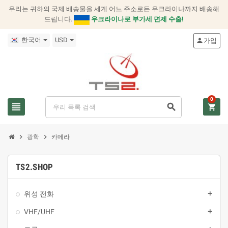
우리는 귀하의 국제 배송물을 세계 어느 주소로든 우크라이나까지 배송해
드립니다.
우크라이나로 부가세 면제 수출!
한국어
USD
가입
person
0
view_headline
search
shopping_cart
chevron_right
chevron_right
광학
카메라
TS2.SHOP
위성 전화
add
VHF/UHF
add