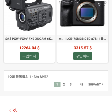
소니 PXW-FX9V FX9 XDCAM 6K 풀프레임 카메라 시스템
소니 ILCE-7SM3B.CEC a7SIII 풀프레임 미러리스 카메라
12264.04 $
3315.57 $
구입하다
구입하다
1005 품목들의 1 - %to 보이기
…
1
2
3
42
navigate_next
SUIVANT