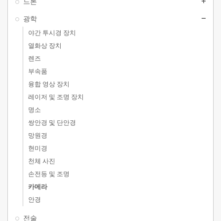
드론
add
광학
remove
야간 투시경 장치
열화상 장치
렌즈
부속품
융합 영상 장치
레이저 및 조명 장치
명소
쌍안경 및 단안경
망원경
현미경
천체 사진
손전등 및 조명
카메라
안경
전술