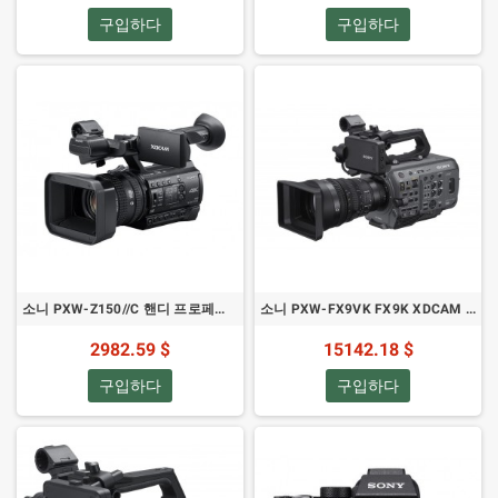
구입하다
구입하다
소니 PXW-Z150//C 핸디 프로페셔널 캠코더
소니 PXW-FX9VK FX9K XDCAM 6K 풀프레임 카메라 시스템 (28-135mm f/4 G OSS 렌즈 포함)
2982.59 $
15142.18 $
구입하다
구입하다