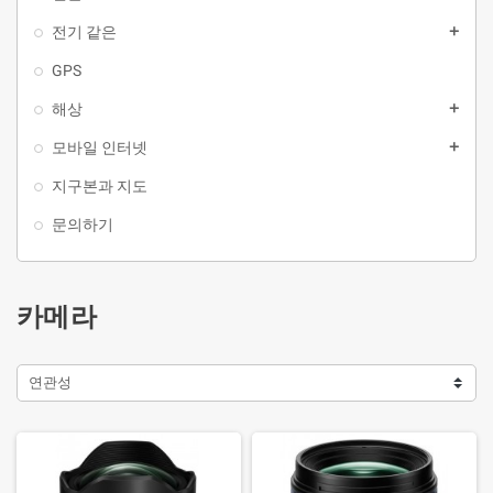
전기 같은
add
GPS
해상
add
모바일 인터넷
add
지구본과 지도
문의하기
카메라
연관성