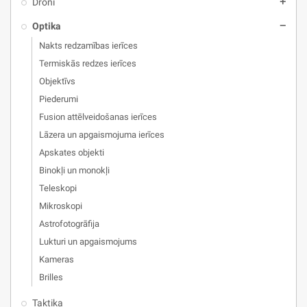
Droni
add
Optika
remove
Nakts redzamības ierīces
Termiskās redzes ierīces
Objektīvs
Piederumi
Fusion attēlveidošanas ierīces
Lāzera un apgaismojuma ierīces
Apskates objekti
Binokļi un monokļi
Teleskopi
Mikroskopi
Astrofotogrāfija
Lukturi un apgaismojums
Kameras
Brilles
Taktika