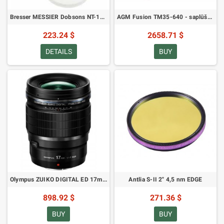
Bresser MESSIER Dobsons NT-130 130/650 teleskops ar Mēness un Saules filtriem
AGM Fusion TM35-640 - saplūšanas attēlveidošanas monokulārs
223.24 $
2658.71 $
DETAILS
BUY
Olympus ZUIKO DIGITAL ED 17mm Pro - Objektīvs Micro 4:3
Antlia S-II 2" 4,5 nm EDGE
898.92 $
271.36 $
BUY
BUY