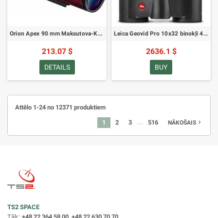
Orion Apex 90 mm Maksutova-Kasegrēna teleskops (09820)
Leica Geovid Pro 10x32 binokļi 40810
213.07 $
2636.1 $
DETAILS
BUY
Attēlo 1-24 no 12371 produktiem
…
1
2
3
516
navigate_next
NĀKOŠAIS
TS2 SPACE
Tālr.:
+48 22 364 58 00, +48 22 630 70 70