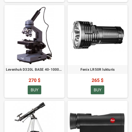
Levenhuk D320L BASE 40-1000x ar 3 Mpix kameru (SKU: 73812)
Fenix LR50R lukturis
270 $
265 $
BUY
BUY