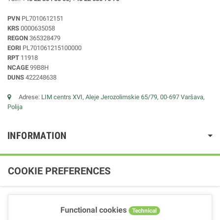
PVN
PL7010612151
KRS
0000635058
REGON
365328479
EORI
PL701061215100000
RPT
11918
NCAGE
99B8H
DUNS
422248638
Adrese:
LIM centrs XVI, Aleje Jerozolimskie 65/79, 00-697 Varšava,
Polija
INFORMATION
COOKIE PREFERENCES
Functional cookies
Technical