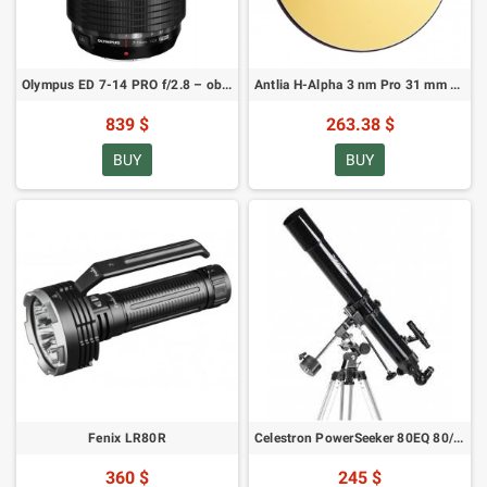
Olympus ED 7-14 PRO f/2.8 – objektīvs Micro 4:3
Antlia H-Alpha 3 nm Pro 31 mm nemontēts šaurjoslas filtrs
839 $
263.38 $
BUY
BUY
Fenix LR80R
Celestron PowerSeeker 80EQ 80/900 (SKU: 21048) teleskops
360 $
245 $