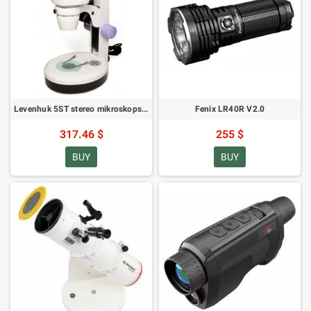
Levenhuk 5ST stereo mikroskops (SKU: 35321)
Fenix LR40R V2.0
317.46 $
255 $
BUY
BUY