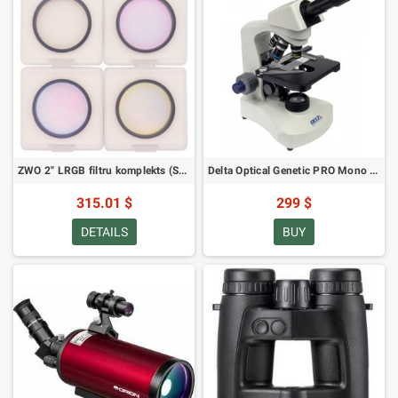
ZWO 2" LRGB filtru komplekts (SKU: ZWO LRGB2)
Delta Optical Genetic PRO Mono 40-1000x mikroskops (SKU: DO-3400)
315.01 $
299 $
DETAILS
BUY