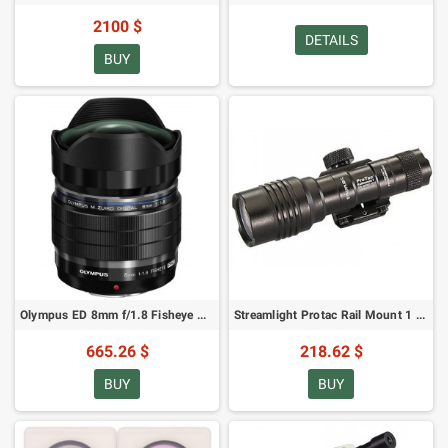
2100 $
DETAILS
BUY
Olympus ED 8mm f/1.8 Fisheye Pro - objektīvs Micro 4:3
Streamlight Protac Rail Mount 1 garā ieroča lukturis - 350 lūmeni
665.26 $
218.62 $
BUY
BUY