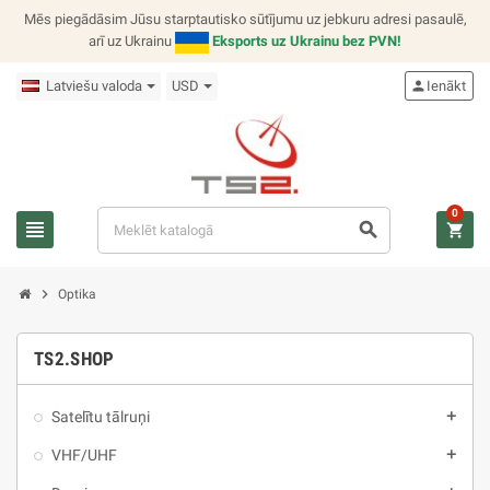
Mēs piegādāsim Jūsu starptautisko sūtījumu uz jebkuru adresi pasaulē,
arī uz Ukrainu
Eksports uz Ukrainu bez PVN!
Latviešu valoda
USD
person
Ienākt
0
view_headline
search
shopping_cart
chevron_right
Optika
TS2.SHOP
Satelītu tālruņi
add
VHF/UHF
add