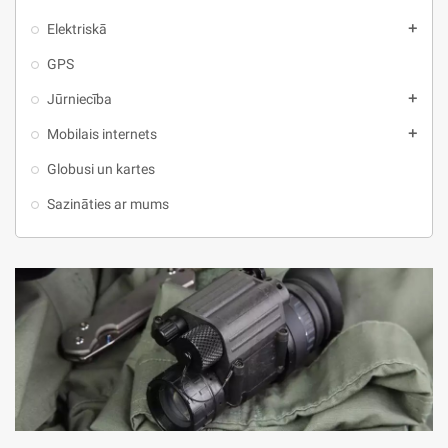
Elektriskā
add
GPS
Jūrniecība
add
Mobilais internets
add
Globusi un kartes
Sazināties ar mums