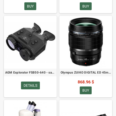
BUY
BUY
AGM Explorator FSB50-640 - saplūšanas attēlveidošanas binokļi
Olympus ZUIKO DIGITAL ED 45mm Pro - Objektīvs Micro 4:3
868.96 $
DETAILS
BUY