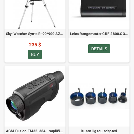
Sky-Watcher Synta R-90/900 AZ-3 (pazīstams arī kā BK 909AZ3) teleskops
Leica Rangemaster CRF 2800.COM Bluetooth lāzera tālmērs ballistikas rīks 40506
235 $
DETAILS
BUY
AGM Fusion TM35-384 - saplūšanas attēlveidošanas monokulārs
Rusan ligzdu adapteri