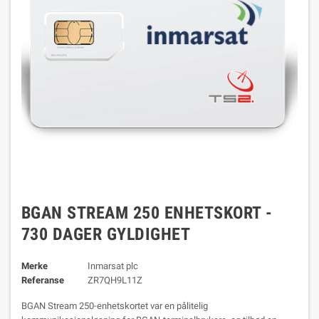
BGAN STREAM 250 ENHETSKORT -
730 DAGER GYLDIGHET
Merke
Inmarsat plc
Referanse
ZR7QH9L11Z
BGAN Stream 250-enhetskortet var en pålitelig