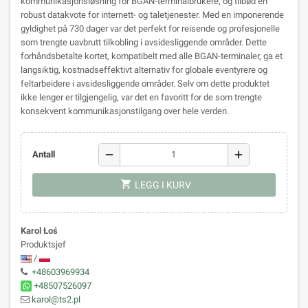
kommunikasjonsløsning for BGAN-terminalbrukere, og tilbød en
robust datakvote for internett- og taletjenester. Med en imponerende
gyldighet på 730 dager var det perfekt for reisende og profesjonelle
som trengte uavbrutt tilkobling i avsidesliggende områder. Dette
forhåndsbetalte kortet, kompatibelt med alle BGAN-terminaler, ga et
langsiktig, kostnadseffektivt alternativ for globale eventyrere og
feltarbeidere i avsidesliggende områder. Selv om dette produktet
ikke lenger er tilgjengelig, var det en favoritt for de som trengte
konsekvent kommunikasjonstilgang over hele verden.
remove
add
Antall
shopping_cart
LEGG I KURV
Karol Łoś
Produktsjef
/
+48603969934
+48507526097
karol@ts2.pl