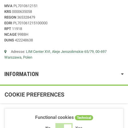
MVA
PL7010612151
KRS
0000635058
REGON
365328479
EORI
PL701061215100000
RPT
11918
NCAGE
99B8H
DUNS
422248638
Adresse:
LIM Center XVI, Aleje Jerozolimskie 65/79, 00-697
Warszawa, Polen
INFORMATION
COOKIE PREFERENCES
Functional cookies
Technical
No
Yes