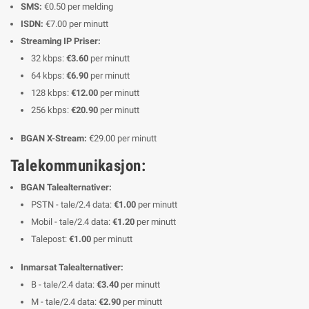
SMS:
€0.50 per melding
ISDN:
€7.00 per minutt
Streaming IP Priser:
32 kbps:
€3.60
per minutt
64 kbps:
€6.90
per minutt
128 kbps:
€12.00
per minutt
256 kbps:
€20.90
per minutt
BGAN X-Stream:
€29.00 per minutt
Talekommunikasjon:
BGAN Talealternativer:
PSTN - tale/2.4 data:
€1.00
per minutt
Mobil - tale/2.4 data:
€1.20
per minutt
Talepost:
€1.00
per minutt
Inmarsat Talealternativer:
B - tale/2.4 data:
€3.40
per minutt
M - tale/2.4 data:
€2.90
per minutt