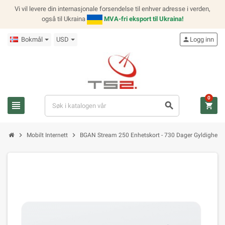
Vi vil levere din internasjonale forsendelse til enhver adresse i verden,
også til Ukraina
MVA-fri eksport til Ukraina!
Bokmål
USD
person
Logg inn
0
view_headline
search
shopping_cart
chevron_right
chevron_right
Mobilt Internett
BGAN Stream 250 Enhetskort - 730 Dager Gyldighet