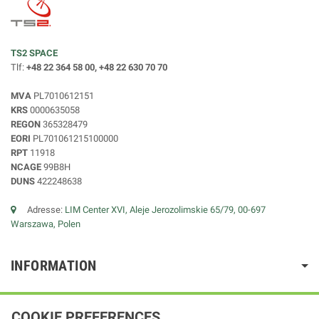
TS2 SPACE
Tlf:
+48 22 364 58 00, +48 22 630 70 70
MVA
PL7010612151
KRS
0000635058
REGON
365328479
EORI
PL701061215100000
RPT
11918
NCAGE
99B8H
DUNS
422248638
Adresse:
LIM Center XVI, Aleje Jerozolimskie 65/79, 00-697
Warszawa, Polen
INFORMATION
COOKIE PREFERENCES