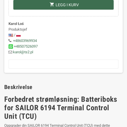
shopping_cart
LEGG I KURV
Karol Łoś
Produktsjef
/
+48603969934
+48507526097
karol@ts2.pl
Beskrivelse
Forbedret strømløsning: Batteriboks
for SAILOR 6194 Terminal Control
Unit (TCU)
Oppgrader din SAILOR 6194 Terminal Control Unit (TCU) med dette