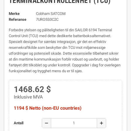
TERMINALKONTROLLENHET (TCU)
Merke
Cobham SATCOM
Referanse
7URO5S0C2C
Forbedre ytelsen og påliteligheten til din SAILOR 6194 Terminal
Control Unit (TCU) med dette dedikerte batteriboksalternativet.
Spesielt designet for sømløs integrasjon, gir det en effektiv
reservekraftkilde som beskytter din TCU mot miljømessige
utfordringer og potensiell skade. Dette essensielle tilbehøret sikrer
at din maritime kommunikasjon forblir robust og uavbrutt, og holder
fartøyet ditt tilkoblet og under kontroll. Oppgrader i dag for overlegen
funksjonalitet og trygghet mens du er til sjøs.
1468.62 $
Inklusive MVA
1194 $ Netto (non-EU countries)
remove
add
Antall