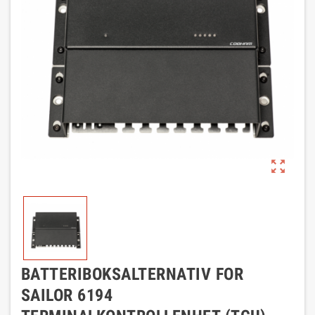
zoom_out_map
BATTERIBOKSALTERNATIV FOR
SAILOR 6194