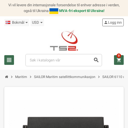
Vi vil levere din internasjonale forsendelse til enhver adresse i verden,
også til Ukraina
MVA-fri eksport til Ukraina!
Bokmål
USD
person
Logg inn
0
view_headline
search
shopping_cart
chevron_right
chevron_right
chevron_right
Maritim
SAILOR Maritim satellittkommunikasjon
SAILOR 6110 mi