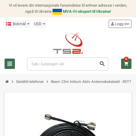
Vi vil levere din internasjonale forsendelse til enhver adresse i verden,
også til Ukraina
MVA-fri eksport til Ukraina!
Bokmål
USD
person
Logg inn
0
view_headline
search
shopping_cart
chevron_right
chevron_right
Satellitt-telefoner
Beam 23m Iridium Aktiv Antennekabelsett - RST740