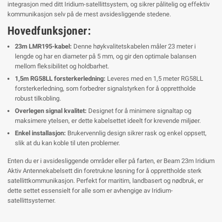
integrasjon med ditt Iridium-satellittsystem, og sikrer pålitelig og effektiv
kommunikasjon selv på de mest avsidesliggende stedene.
Hovedfunksjoner:
23m LMR195-kabel:
Denne høykvalitetskabelen måler 23 meter i
lengde og har en diameter på 5 mm, og gir den optimale balansen
mellom fleksibilitet og holdbarhet.
1,5m RG58LL forsterkerledning:
Leveres med en 1,5 meter RG58LL
forsterkerledning, som forbedrer signalstyrken for å opprettholde
robust tilkobling.
Overlegen signal kvalitet:
Designet for å minimere signaltap og
maksimere ytelsen, er dette kabelsettet ideelt for krevende miljøer.
Enkel installasjon:
Brukervennlig design sikrer rask og enkel oppsett,
slik at du kan koble til uten problemer.
Enten du er i avsidesliggende områder eller på farten, er Beam 23m Iridium
Aktiv Antennekabelsett din foretrukne løsning for å opprettholde sterk
satellittkommunikasjon. Perfekt for maritim, landbasert og nødbruk, er
dette settet essensielt for alle som er avhengige av Iridium-
satellittsystemer.