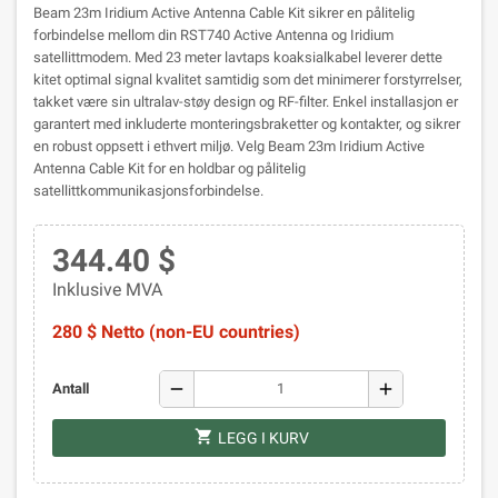
Beam 23m Iridium Active Antenna Cable Kit sikrer en pålitelig
forbindelse mellom din RST740 Active Antenna og Iridium
satellittmodem. Med 23 meter lavtaps koaksialkabel leverer dette
kitet optimal signal kvalitet samtidig som det minimerer forstyrrelser,
takket være sin ultralav-støy design og RF-filter. Enkel installasjon er
garantert med inkluderte monteringsbraketter og kontakter, og sikrer
en robust oppsett i ethvert miljø. Velg Beam 23m Iridium Active
Antenna Cable Kit for en holdbar og pålitelig
satellittkommunikasjonsforbindelse.
344.40 $
Inklusive MVA
280 $ Netto (non-EU countries)
remove
add
Antall
shopping_cart
LEGG I KURV