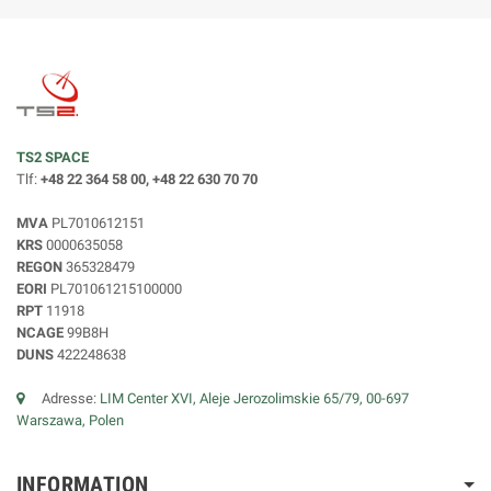
TS2 SPACE
Tlf:
+48 22 364 58 00, +48 22 630 70 70
MVA
PL7010612151
KRS
0000635058
REGON
365328479
EORI
PL701061215100000
RPT
11918
NCAGE
99B8H
DUNS
422248638
Adresse:
LIM Center XVI, Aleje Jerozolimskie 65/79, 00-697
Warszawa, Polen
INFORMATION