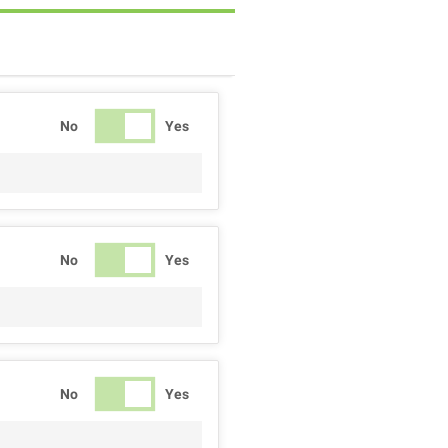
No
Yes
No
Yes
No
Yes