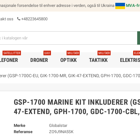
ernasjonale forsendelse til enhver adresse i verden, også til Ukraina
MVA-fri
akt oss
+48223645800
SATELLITTER
UAV
MILITÆR
MILITÆR
ELE
LEFONER
DRONER
OPTIKK
TAKTIKK
ELEKTRI
derer (GSP-1700C-EU, GIK-1700-MR, GIK-47-EXTEND, GPH-1700, GDC-1
GSP-1700 MARINE KIT INKLUDERER (GS
47-EXTEND, GPH-1700, GDC-1700-CBL
Merke
Globalstar
Referanse
ZO9J9NA5SK