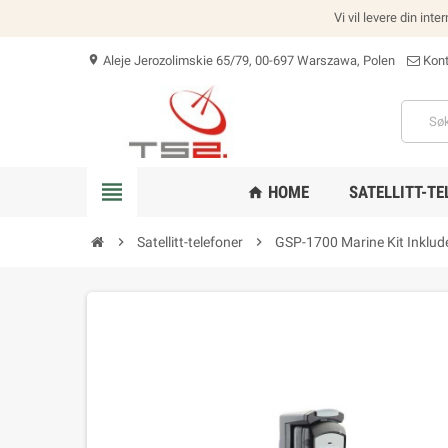
Vi vil levere din int
Aleje Jerozolimskie 65/79, 00-697 Warszawa, Polen
Kont
location_on
view_headline
HOME
SATELLITT-TE
home
chevron_right
Satellitt-telefoner
chevron_right
GSP-1700 Marine Kit Inklu