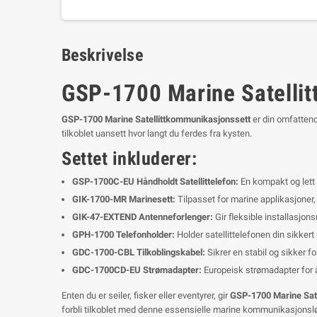
Beskrivelse
GSP-1700 Marine Satelli
GSP-1700 Marine Satellittkommunikasjonssett
er din omfattende
tilkoblet uansett hvor langt du ferdes fra kysten.
Settet inkluderer:
GSP-1700C-EU Håndholdt Satellittelefon:
En kompakt og lett s
GIK-1700-MR Marinesett:
Tilpasset for marine applikasjoner,
GIK-47-EXTEND Antenneforlenger:
Gir fleksible installasjons
GPH-1700 Telefonholder:
Holder satellittelefonen din sikkert 
GDC-1700-CBL Tilkoblingskabel:
Sikrer en stabil og sikker
GDC-1700CD-EU Strømadapter:
Europeisk strømadapter for å 
Enten du er seiler, fisker eller eventyrer, gir
GSP-1700 Marine Sat
forbli tilkoblet med denne essensielle marine kommunikasjonsl