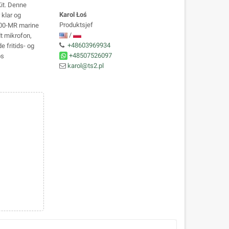
it. Denne
Karol Łoś
 klar og
Produktsjef
1700-MR marine
/
t mikrofon,
+48603969934
 fritids- og
+48507526097
øs
karol@ts2.pl