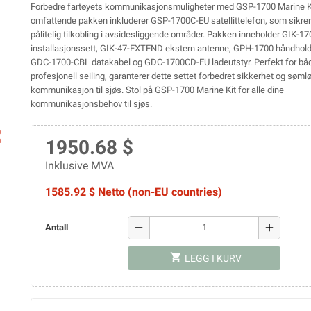
Forbedre fartøyets kommunikasjonsmuligheter med GSP-1700 Marine K
omfattende pakken inkluderer GSP-1700C-EU satellittelefon, som sikrer
pålitelig tilkobling i avsidesliggende områder. Pakken inneholder GIK-
installasjonssett, GIK-47-EXTEND ekstern antenne, GPH-1700 håndhold
GDC-1700-CBL datakabel og GDC-1700CD-EU ladeutstyr. Perfekt for både
profesjonell seiling, garanterer dette settet forbedret sikkerhet og søml
kommunikasjon til sjøs. Stol på GSP-1700 Marine Kit for alle dine
kommunikasjonsbehov til sjøs.
ap
1950.68 $
Inklusive MVA
1585.92 $ Netto (non-EU countries)
remove
add
Antall
shopping_cart
LEGG I KURV