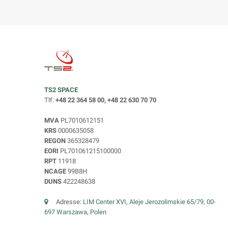
TS2 SPACE
Tlf:
+48 22 364 58 00, +48 22 630 70 70
MVA
PL7010612151
KRS
0000635058
REGON
365328479
EORI
PL701061215100000
RPT
11918
NCAGE
99B8H
DUNS
422248638
Adresse:
LIM Center XVI, Aleje Jerozolimskie 65/79, 00-
697 Warszawa, Polen