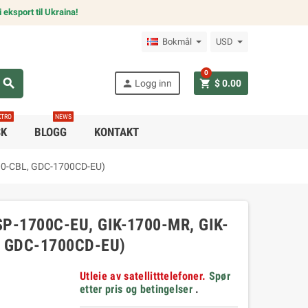
 eksport til Ukraina!
Bokmål
USD
0
search
person
shopping_cart
Logg inn
$ 0.00
KTRO
NEWS
SK
BLOGG
KONTAKT
700-CBL, GDC-1700CD-EU)
P-1700C-EU, GIK-1700-MR, GIK-
, GDC-1700CD-EU)
Utleie av satellitttelefoner.
Spør
etter pris og betingelser
.