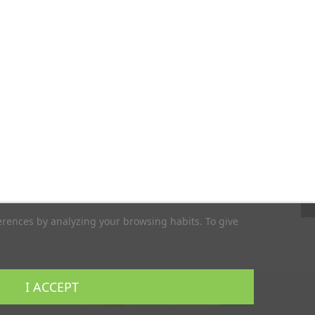
erences by analyzing your browsing habits. To give
I ACCEPT