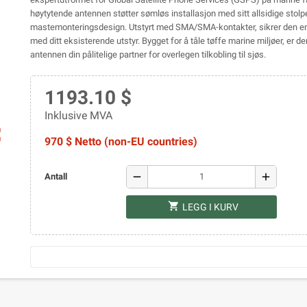
høytytende antennen støtter sømløs installasjon med sitt allsidige stolpe
mastemonteringsdesign. Utstyrt med SMA/SMA-kontakter, sikrer den en
med ditt eksisterende utstyr. Bygget for å tåle tøffe marine miljøer, er 
antennen din pålitelige partner for overlegen tilkobling til sjøs.
1193.10 $
Inklusive MVA
ap
970 $ Netto (non-EU countries)
remove
add
Antall
shopping_cart
LEGG I KURV