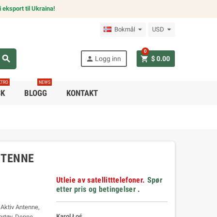
 eksport til Ukraina!
Bokmål
USD
0
search
person
shopping_cart
Logg inn
$ 0.00
KTRO
NEWS
SK
BLOGG
KONTAKT
NTENNE
Utleie av satellitttelefoner.
Spør
etter pris og betingelser
.
Aktiv Antenne,
Karol Łoś
artøy. Denne