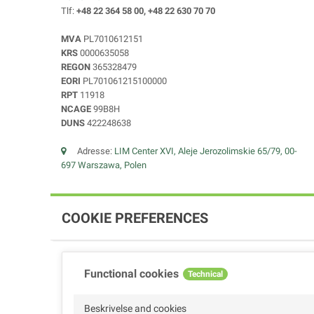
Tlf:
+48 22 364 58 00, +48 22 630 70 70
MVA
PL7010612151
KRS
0000635058
REGON
365328479
EORI
PL701061215100000
RPT
11918
NCAGE
99B8H
DUNS
422248638
Adresse:
LIM Center XVI, Aleje Jerozolimskie 65/79, 00-
697 Warszawa, Polen
COOKIE PREFERENCES
Functional cookies
Technical
Beskrivelse and cookies