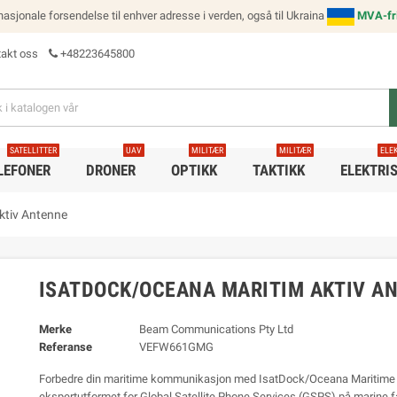
ernasjonale forsendelse til enhver adresse i verden, også til Ukraina
MVA-fri
akt oss
+48223645800
SATELLITTER
UAV
MILITÆR
MILITÆR
ELE
LEFONER
DRONER
OPTIKK
TAKTIKK
ELEKTRI
ktiv Antenne
ISATDOCK/OCEANA MARITIM AKTIV A
Merke
Beam Communications Pty Ltd
Referanse
VEFW661GMG
Forbedre din maritime kommunikasjon med IsatDock/Oceana Maritime 
ekspertutformet for Global Satellite Phone Services (GSPS) på marine f