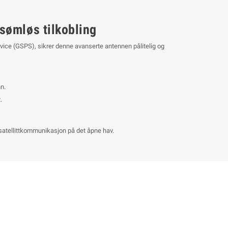
sømløs tilkobling
ervice (GSPS), sikrer denne avanserte antennen pålitelig og
nn.
.
t satellittkommunikasjon på det åpne hav.