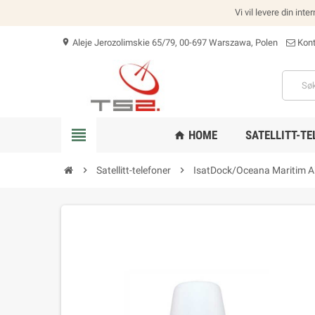
Vi vil levere din int
Aleje Jerozolimskie 65/79, 00-697 Warszawa, Polen
Kont
location_on
view_headline
HOME
SATELLITT-TE
home
chevron_right
Satellitt-telefoner
chevron_right
IsatDock/Oceana Maritim A