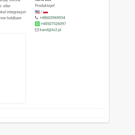
Produktsjef
- eller
/
kel integrasjon
+48603969934
denne holdbare
+48507526097
karol@ts2.pl