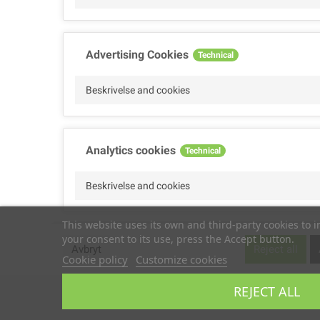
Advertising Cookies
Technical
Beskrivelse and cookies
Analytics cookies
Technical
Beskrivelse and cookies
This website uses its own and third-party cookies to 
your consent to its use, press the Accept button.
Performance cookies
Technical
Avbryt
Reject all
Cookie policy
Customize cookies
Beskrivelse
REJECT ALL
Copyright © 2019
TS2 SPACE