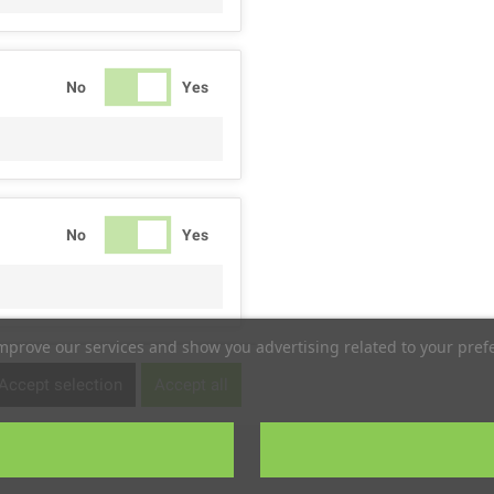
No
Yes
No
Yes
improve our services and show you advertising related to your pref
No
Yes
Accept selection
Accept all