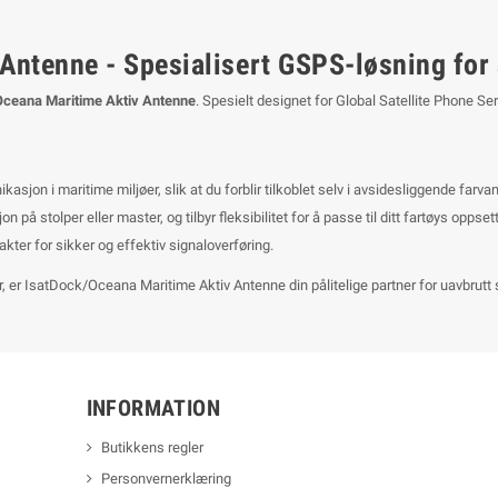
Antenne - Spesialisert GSPS-løsning for 
Oceana Maritime Aktiv Antenne
. Spesielt designet for Global Satellite Phone S
jon i maritime miljøer, slik at du forblir tilkoblet selv i avsidesliggende farva
n på stolper eller master, og tilbyr fleksibilitet for å passe til ditt fartøys oppsett
er for sikker og effektiv signaloverføring.
ler, er IsatDock/Oceana Maritime Aktiv Antenne din pålitelige partner for uavbrut
INFORMATION
Butikkens regler
Personvernerklæring