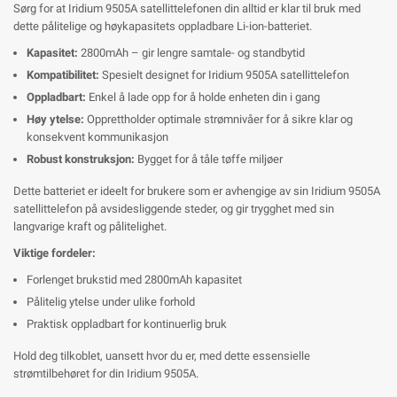
Sørg for at Iridium 9505A satellittelefonen din alltid er klar til bruk med
dette pålitelige og høykapasitets oppladbare Li-ion-batteriet.
Kapasitet:
2800mAh – gir lengre samtale- og standbytid
Kompatibilitet:
Spesielt designet for Iridium 9505A satellittelefon
Oppladbart:
Enkel å lade opp for å holde enheten din i gang
Høy ytelse:
Opprettholder optimale strømnivåer for å sikre klar og
konsekvent kommunikasjon
Robust konstruksjon:
Bygget for å tåle tøffe miljøer
Dette batteriet er ideelt for brukere som er avhengige av sin Iridium 9505A
satellittelefon på avsidesliggende steder, og gir trygghet med sin
langvarige kraft og pålitelighet.
Viktige fordeler:
Forlenget brukstid med 2800mAh kapasitet
Pålitelig ytelse under ulike forhold
Praktisk oppladbart for kontinuerlig bruk
Hold deg tilkoblet, uansett hvor du er, med dette essensielle
strømtilbehøret for din Iridium 9505A.