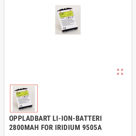
zoom_out_map
OPPLADBART LI-ION-BATTERI
2800MAH FOR IRIDIUM 9505A