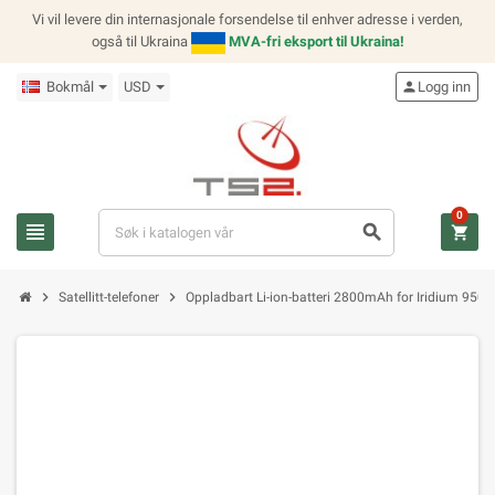
Vi vil levere din internasjonale forsendelse til enhver adresse i verden,
også til Ukraina
MVA-fri eksport til Ukraina!
Bokmål
USD
person
Logg inn
0
view_headline
search
shopping_cart
chevron_right
chevron_right
Satellitt-telefoner
Oppladbart Li-ion-batteri 2800mAh for Iridium 950