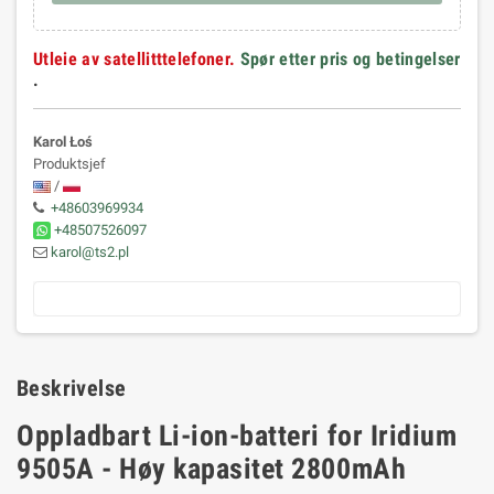
Utleie av satellitttelefoner.
Spør etter pris og betingelser
.
Karol Łoś
Produktsjef
/
+48603969934
+48507526097
karol@ts2.pl
Beskrivelse
Oppladbart Li-ion-batteri for Iridium
9505A - Høy kapasitet 2800mAh