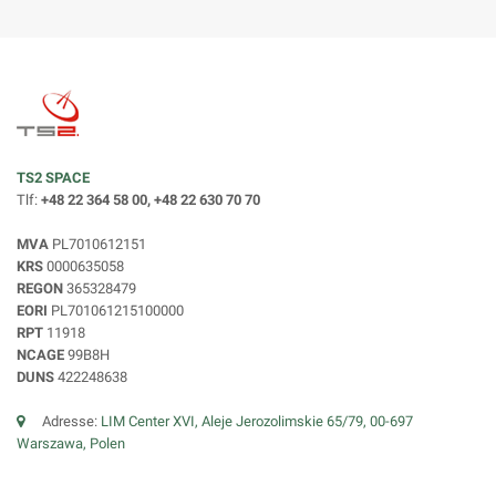
TS2 SPACE
Tlf:
+48 22 364 58 00, +48 22 630 70 70
MVA
PL7010612151
KRS
0000635058
REGON
365328479
EORI
PL701061215100000
RPT
11918
NCAGE
99B8H
DUNS
422248638
Adresse:
LIM Center XVI, Aleje Jerozolimskie 65/79, 00-697
Warszawa, Polen