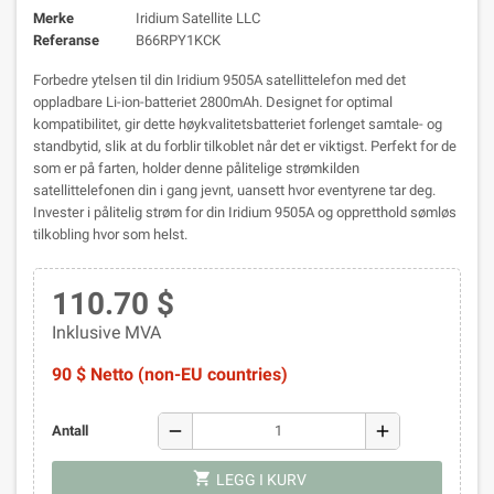
Merke
Iridium Satellite LLC
Referanse
B66RPY1KCK
Forbedre ytelsen til din Iridium 9505A satellittelefon med det
oppladbare Li-ion-batteriet 2800mAh. Designet for optimal
kompatibilitet, gir dette høykvalitetsbatteriet forlenget samtale- og
standbytid, slik at du forblir tilkoblet når det er viktigst. Perfekt for de
som er på farten, holder denne pålitelige strømkilden
satellittelefonen din i gang jevnt, uansett hvor eventyrene tar deg.
Invester i pålitelig strøm for din Iridium 9505A og oppretthold sømløs
tilkobling hvor som helst.
110.70 $
Inklusive MVA
90 $ Netto (non-EU countries)
remove
add
Antall
shopping_cart
LEGG I KURV