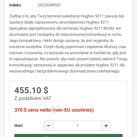
Indeks
25CUGRRS01
Zadbaj o to, aby Twój terminal satelitarny Hughes 9211 zawsze był
zasilany dzięki zapasowemu akumulatorowi Hughes 9211.
Specjalnie zaprojektowany dla terminalu Hughes 9211 BGAN, ten
akumulator jest niezbędny do nieprzerwanej komunikacji w ruchu.
Jego kompaktowy i lekki design sprawia, że jest wygodny do
noszenia wszędzie. Dzięki dużej pojemności zapewnia dłuższy czas
rozmów i czuwania, co pozwala na pozostanie w kontakcie, gdy jest
to najważniejsze. Nie pozwól, aby niski poziom baterii zakłócił Twoją
komunikację; zainwestuj w zapasowy akumulator Hughes 9211 dla
niezawodnego i bezproblemowego doświadczenia satelitarnego.
455.10 $
Z podatkiem VAT
370 $ cena netto (non-EU countries)
remove
add
Ilość