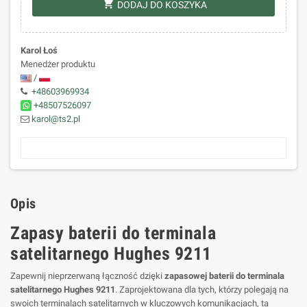
shopping_cart
DODAJ DO KOSZYKA
Karol Łoś
Menedżer produktu
/
+48603969934
+48507526097
karol@ts2.pl
Opis
Zapasy baterii do terminala
satelitarnego Hughes 9211
Zapewnij nieprzerwaną łączność dzięki
zapasowej baterii do terminala
satelitarnego Hughes 9211
. Zaprojektowana dla tych, którzy polegają na
swoich terminalach satelitarnych w kluczowych komunikacjach, ta