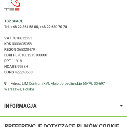
TS2 SPACE
Tel:
+48 22 364 58 00, +48 22 630 70 70
VAT
7010612151
KRS
0000635058
REGON
365328479
EORI
PL701061215100000
RPT
11918
NCAGE
99B8H
DUNS
422248638
Adres:
LIM Centrum XVI, Aleje Jerozolimskie 65/79, 00-697
Warszawa, Polska
INFORMACJA
PREFERENCJE DOTYCZĄCE PLIKÓW COOKIE