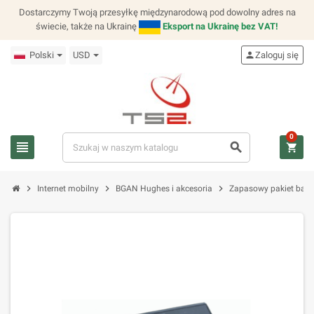
Dostarczymy Twoją przesyłkę międzynarodową pod dowolny adres na
świecie, także na Ukrainę
Eksport na Ukrainę bez VAT!
Polski
USD
person
Zaloguj się
0
view_headline
search
shopping_cart
chevron_right
chevron_right
chevron_right
Internet mobilny
BGAN Hughes i akcesoria
Zapasowy pakiet bate