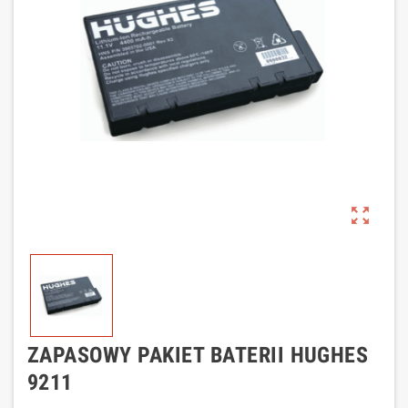
zoom_out_map
ZAPASOWY PAKIET BATERII HUGHES
9211