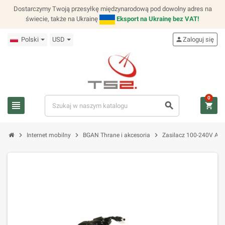
Dostarczymy Twoją przesyłkę międzynarodową pod dowolny adres na
świecie, także na Ukrainę
Eksport na Ukrainę bez VAT!
Polski
USD
person
Zaloguj się
0
view_headline
search
shopping_cart
chevron_right
chevron_right
chevron_right
Internet mobilny
BGAN Thrane i akcesoria
Zasilacz 100-240V AC/