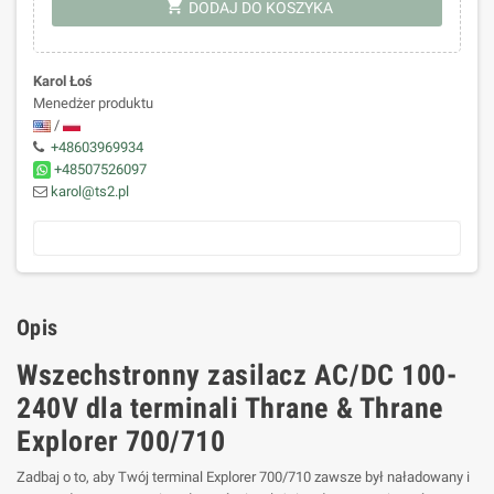
shopping_cart
DODAJ DO KOSZYKA
Karol Łoś
Menedżer produktu
/
+48603969934
+48507526097
karol@ts2.pl
Opis
Wszechstronny zasilacz AC/DC 100-
240V dla terminali Thrane & Thrane
Explorer 700/710
Zadbaj o to, aby Twój terminal Explorer 700/710 zawsze był naładowany i