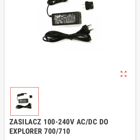
zoom_out_map
ZASILACZ 100-240V AC/DC DO
EXPLORER 700/710