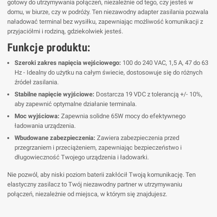
gotowy do utrzymywania połączeń, niezależnie od tego, czy jesteś w
domu, w biurze, czy w podróży. Ten niezawodny adapter zasilania pozwala
naładować terminal bez wysiłku, zapewniając możliwość komunikacji z
przyjaciółmi i rodziną, gdziekolwiek jesteś.
Funkcje produktu:
Szeroki zakres napięcia wejściowego:
100 do 240 VAC, 1,5 A, 47 do 63
Hz - Idealny do użytku na całym świecie, dostosowuje się do różnych
źródeł zasilania.
Stabilne napięcie wyjściowe:
Dostarcza 19 VDC z tolerancją +/- 10%,
aby zapewnić optymalne działanie terminala.
Moc wyjściowa:
Zapewnia solidne 65W mocy do efektywnego
ładowania urządzenia.
Wbudowane zabezpieczenia:
Zawiera zabezpieczenia przed
przegrzaniem i przeciążeniem, zapewniając bezpieczeństwo i
długowieczność Twojego urządzenia i ładowarki.
Nie pozwól, aby niski poziom baterii zakłócił Twoją komunikację. Ten
elastyczny zasilacz to Twój niezawodny partner w utrzymywaniu
połączeń, niezależnie od miejsca, w którym się znajdujesz.