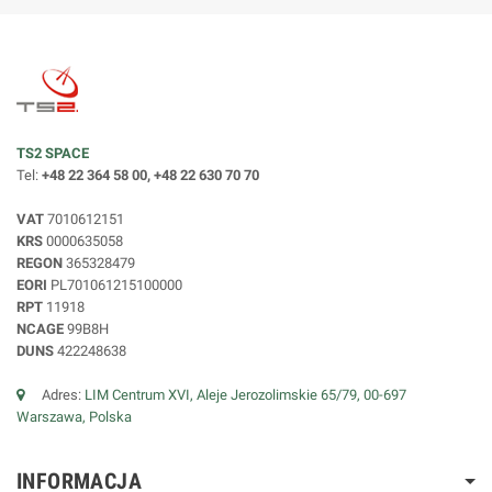
TS2 SPACE
Tel:
+48 22 364 58 00, +48 22 630 70 70
VAT
7010612151
KRS
0000635058
REGON
365328479
EORI
PL701061215100000
RPT
11918
NCAGE
99B8H
DUNS
422248638
Adres:
LIM Centrum XVI, Aleje Jerozolimskie 65/79, 00-697
Warszawa, Polska
INFORMACJA