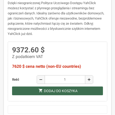
Dzięki nieograniczonej Polityce Uczciwego Dostępu YahClick
możesz korzystać z płynnego przeglądania i streamingu bez
ograniczeń danych. Idealny zarówno dla użytkowników domowych,
jak i biznesowych, YahClick oferuje niezawodne, bezproblemowe
połączenie, które natychmiast łączy cię ze światem. Odkryj
nieograniczone możliwości z błyskawicznie szybkim internetem
YahClick już dziś.
9372.60 $
Z podatkiem VAT
7620 $ cena netto (non-EU countries)
remove
add
Ilość
shopping_cart
DODAJ DO KOSZYKA