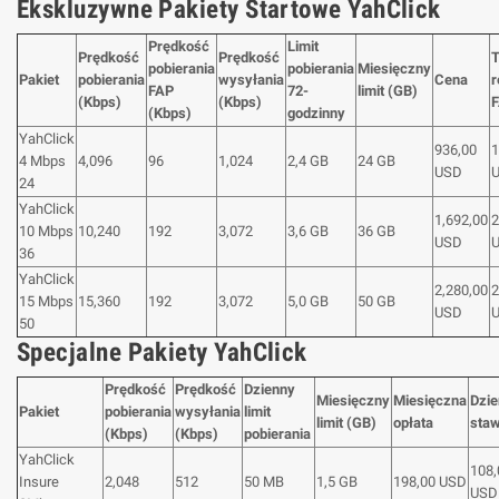
Ekskluzywne Pakiety Startowe YahClick
Prędkość
Limit
Prędkość
Prędkość
T
pobierania
pobierania
Miesięczny
Pakiet
pobierania
wysyłania
Cena
r
FAP
72-
limit (GB)
(Kbps)
(Kbps)
(Kbps)
godzinny
YahClick
936,00
1
4 Mbps
4,096
96
1,024
2,4 GB
24 GB
USD
24
YahClick
1,692,00
2
10 Mbps
10,240
192
3,072
3,6 GB
36 GB
USD
36
YahClick
2,280,00
2
15 Mbps
15,360
192
3,072
5,0 GB
50 GB
USD
50
Specjalne Pakiety YahClick
Prędkość
Prędkość
Dzienny
Miesięczny
Miesięczna
Dzi
Pakiet
pobierania
wysyłania
limit
limit (GB)
opłata
sta
(Kbps)
(Kbps)
pobierania
YahClick
108,
Insure
2,048
512
50 MB
1,5 GB
198,00 USD
USD