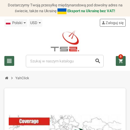
Dostarczymy Twoją przesyłkę międzynarodową pod dowolny adres na
świecie, także na Ukrainę
Eksport na Ukrainę bez VAT!
Polski
USD
person
Zaloguj się
0
view_headline
search
shopping_cart
chevron_right
YahClick