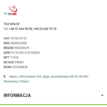
TS2 SPACE
Tel:
+48 22 364 58 00, +48 22 630 70 70
VAT
7010612151
KRS
0000635058
REGON
365328479
EORI
PL701061215100000
RPT
11918
NCAGE
99B8H
DUNS
422248638
Adres:
LIM Centrum XVI, Aleje Jerozolimskie 65/79, 00-697
Warszawa, Polska
INFORMACJA