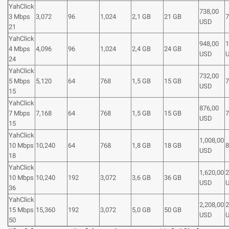
YahClick
738,00
3 Mbps
3,072
96
1,024
2,1 GB
21 GB
7
USD
21
YahClick
948,00
1
4 Mbps
4,096
96
1,024
2,4 GB
24 GB
USD
24
YahClick
732,00
5 Mbps
5,120
64
768
1,5 GB
15 GB
7
USD
15
YahClick
876,00
7 Mbps
7,168
64
768
1,5 GB
15 GB
7
USD
15
YahClick
1,008,00
10 Mbps
10,240
64
768
1,8 GB
18 GB
8
USD
18
YahClick
1,620,00
2
10 Mbps
10,240
192
3,072
3,6 GB
36 GB
USD
36
YahClick
2,208,00
2
15 Mbps
15,360
192
3,072
5,0 GB
50 GB
USD
50