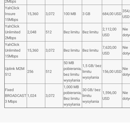
2Mbps
YahClick
354,
Insure
15,360
3,072
100 MB
3 GB
684,00 USD
USD
15Mbps
YahClick
2,112,00
Nie
Unlimited
2,048
512
Bez limitu
Bez limitu
USD
doty
2Mbps
YahClick
7,620,00
Nie
Unlimited
15,360
3,072
Bez limitu
Bez limitu
USD
doty
15Mbps
50 MB
1,5 GB/ bez
Uplink M2M
pobierania,
Nie
256
512
limitu
156,00 USD
512
bez limitu
doty
wysyłania
wysyłania
1,000 MB
Fixed
30 GB/ bez
pobierania,
1,596,00
Nie
BROADCAST
1,024
3,072
limitu
Bez limitu
USD
doty
3 Mbps
wysyłania
wysyłania