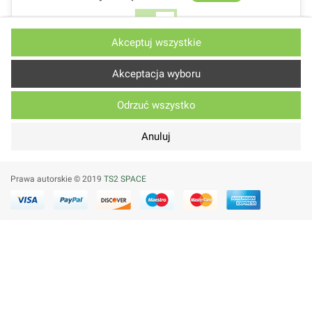
Nie
Tak
Akceptuj wszystkie
Opis i ciasteczka
Akceptacja wyboru
Odrzuć wszystko
Wydajnościowe pliki cookie
Techniczne
Anuluj
Nie
Tak
Opis
Prawa autorskie © 2019
TS2 SPACE
Inne pliki cookie
Techniczne
Nie
Tak
Opis