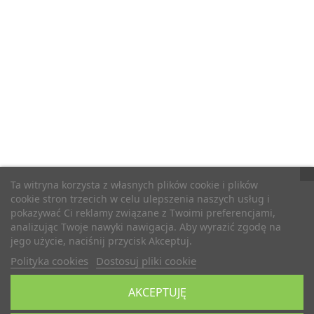
Ta witryna korzysta z własnych plików cookie i plików
cookie stron trzecich w celu ulepszenia naszych usług i
pokazywać Ci reklamy związane z Twoimi preferencjami,
analizując Twoje nawyki nawigacja. Aby wyrazić zgodę na
jego użycie, naciśnij przycisk Akceptuj.
Polityka cookies
Dostosuj pliki cookie
AKCEPTUJĘ