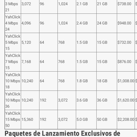
3 Mbps
3,072
96
1,024
2.1 GB
21 GB
$738.00
21
YahClick
4 Mbps
4,096
96
1,024
2.4 GB
24 GB
$948.00
24
YahClick
5 Mbps
5,120
64
768
1.5 GB
15 GB
$732.00
15
YahClick
7 Mbps
7,168
64
768
1.5 GB
15 GB
$876.00
15
YahClick
10 Mbps
10,240
64
768
1.8 GB
18 GB
$1,008.00
18
YahClick
10 Mbps
10,240
192
3,072
3.6 GB
36 GB
$1,620.00
36
YahClick
15 Mbps
15,360
192
3,072
5.0 GB
50 GB
$2,208.00
50
Paquetes de Lanzamiento Exclusivos de