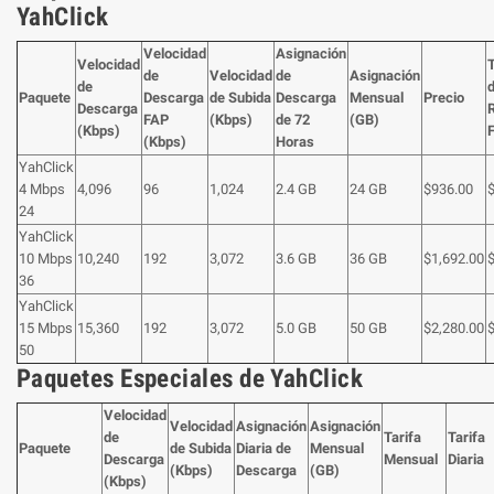
YahClick
Velocidad
Asignación
Velocidad
de
Velocidad
de
Asignación
de
Paquete
Descarga
de Subida
Descarga
Mensual
Precio
Descarga
R
FAP
(Kbps)
de 72
(GB)
(Kbps)
(Kbps)
Horas
YahClick
4 Mbps
4,096
96
1,024
2.4 GB
24 GB
$936.00
24
YahClick
10 Mbps
10,240
192
3,072
3.6 GB
36 GB
$1,692.00
36
YahClick
15 Mbps
15,360
192
3,072
5.0 GB
50 GB
$2,280.00
50
Paquetes Especiales de YahClick
Velocidad
Velocidad
Asignación
Asignación
de
Tarifa
Tarifa
Paquete
de Subida
Diaria de
Mensual
Descarga
Mensual
Diaria
(Kbps)
Descarga
(GB)
(Kbps)