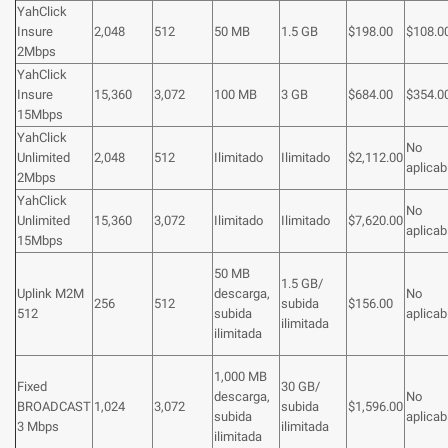
YahClick
Insure
2,048
512
50 MB
1.5 GB
$198.00
$108.0
2Mbps
YahClick
Insure
15,360
3,072
100 MB
3 GB
$684.00
$354.0
15Mbps
YahClick
No
Unlimited
2,048
512
Ilimitado
Ilimitado
$2,112.00
aplicab
2Mbps
YahClick
No
Unlimited
15,360
3,072
Ilimitado
Ilimitado
$7,620.00
aplicab
15Mbps
50 MB
1.5 GB/
Uplink M2M
descarga,
No
256
512
subida
$156.00
512
subida
aplicab
ilimitada
ilimitada
1,000 MB
Fixed
30 GB/
descarga,
No
BROADCAST
1,024
3,072
subida
$1,596.00
subida
aplicab
3 Mbps
ilimitada
ilimitada