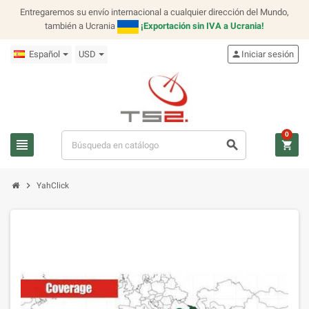
Entregaremos su envío internacional a cualquier dirección del Mundo,
también a Ucrania
¡Exportación sin IVA a Ucrania!
Español
USD
person
Iniciar sesión
0
view_headline
search
shopping_cart
chevron_right
YahClick