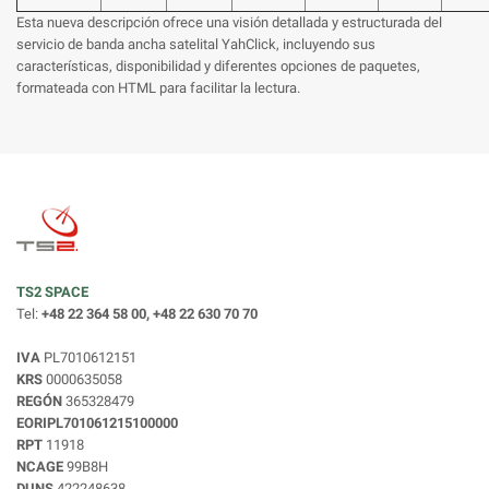
Esta nueva descripción ofrece una visión detallada y estructurada del
servicio de banda ancha satelital YahClick, incluyendo sus
características, disponibilidad y diferentes opciones de paquetes,
formateada con HTML para facilitar la lectura.
TS2 SPACE
Tel:
+48 22 364 58 00, +48 22 630 70 70
IVA
PL7010612151
KRS
0000635058
REGÓN
365328479
EORIPL701061215100000
RPT
11918
NCAGE
99B8H
DUNS
422248638