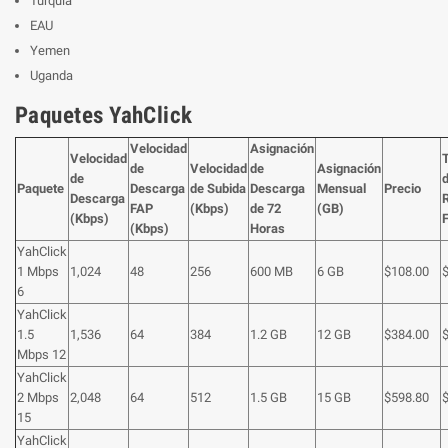
Turquía
EAU
Yemen
Uganda
Paquetes YahClick
Velocidad
Asignación
Velocidad
de
Velocidad
de
Asignación
de
Paquete
Descarga
de Subida
Descarga
Mensual
Precio
Descarga
R
FAP
(Kbps)
de 72
(GB)
(Kbps)
(Kbps)
Horas
YahClick
1 Mbps
1,024
48
256
600 MB
6 GB
$108.00
6
YahClick
1.5
1,536
64
384
1.2 GB
12 GB
$384.00
Mbps 12
YahClick
2 Mbps
2,048
64
512
1.5 GB
15 GB
$598.80
15
YahClick