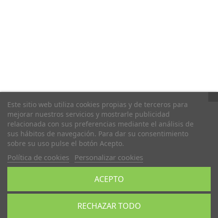
Este sitio web utiliza cookies propias y de terceros para
mejorar nuestros servicios y mostrarle publicidad
relacionada con sus preferencias mediante el análisis de
sus hábitos de navegación. Para dar su consentimiento
sobre su uso pulse el botón Acepto.
Política de cookies
Personalizar cookies
ACEPTO
RECHAZAR TODO