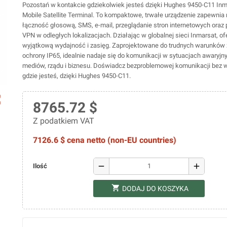
Pozostań w kontakcie gdziekolwiek jesteś dzięki Hughes 9450-C11 In
Mobile Satellite Terminal. To kompaktowe, trwałe urządzenie zapewni
łączność głosową, SMS, e-mail, przeglądanie stron internetowych oraz
VPN w odległych lokalizacjach. Działając w globalnej sieci Inmarsat, of
wyjątkową wydajność i zasięg. Zaprojektowane do trudnych warunków 
ochrony IP65, idealnie nadaje się do komunikacji w sytuacjach awaryjny
mediów, rządu i biznesu. Doświadcz bezproblemowej komunikacji bez w
gdzie jesteś, dzięki Hughes 9450-C11.
ap
8765.72 $
Z podatkiem VAT
7126.6 $ cena netto (non-EU countries)
remove
add
Ilość
shopping_cart
DODAJ DO KOSZYKA