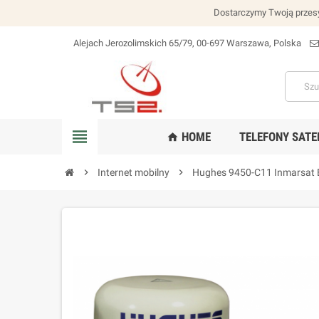
Dostarczymy Twoją przesy
Alejach Jerozolimskich 65/79, 00-697 Warszawa, Polska
lokalizacja_na
view_headline
HOME
TELEFONY SATE
home
chevron_right
Internet mobilny
chevron_right
Hughes 9450-C11 Inmarsat B