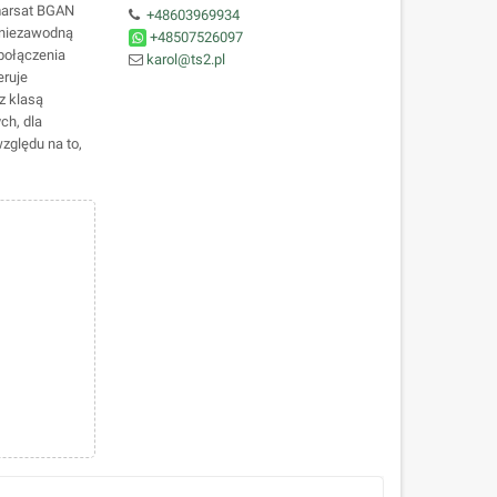
marsat BGAN
+48603969934
a niezawodną
+48507526097
 połączenia
karol@ts2.pl
eruje
z klasą
ch, dla
zględu na to,