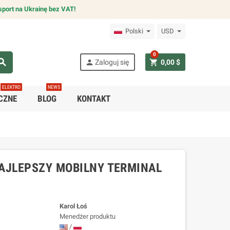
sport na Ukrainę bez VAT!
Polski
USD
0
arch
person
shopping_cart
Zaloguj się
0,00 $
ELEKTRO
NEWS
CZNE
BLOG
KONTAKT
AJLEPSZY MOBILNY TERMINAL
Karol Łoś
Menedżer produktu
/