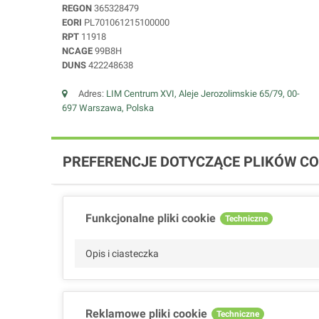
REGON
365328479
EORI
PL701061215100000
RPT
11918
NCAGE
99B8H
DUNS
422248638
Adres:
LIM Centrum XVI, Aleje Jerozolimskie 65/79, 00-
697 Warszawa, Polska
PREFERENCJE DOTYCZĄCE PLIKÓW CO
Funkcjonalne pliki cookie
Techniczne
Opis i ciasteczka
Reklamowe pliki cookie
Techniczne