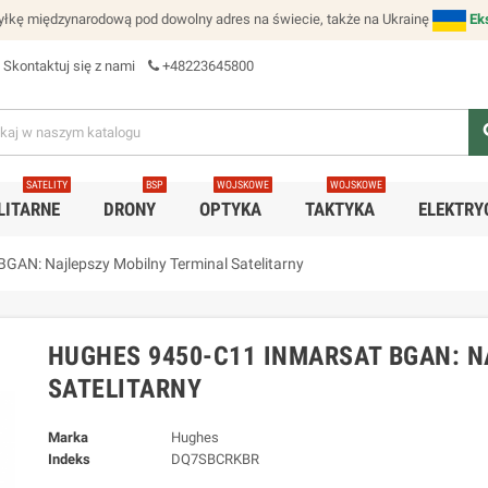
łkę międzynarodową pod dowolny adres na świecie, także na Ukrainę
Ek
Skontaktuj się z nami
+48223645800
se
SATELITY
BSP
WOJSKOWE
WOJSKOWE
LITARNE
DRONY
OPTYKA
TAKTYKA
ELEKTRY
GAN: Najlepszy Mobilny Terminal Satelitarny
HUGHES 9450-C11 INMARSAT BGAN: N
SATELITARNY
Marka
Hughes
Indeks
DQ7SBCRKBR