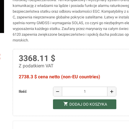
komunikację z władzami na lądzie i posiada funkcje alarmu ratunkoweg
bezpieczeństwa statku oraz odbioru wiadomości EGC. Kompatybilny z s
C, zapewnia nieprzerwane globalne pokrycie satelitarne. Łatwy w instala
spełnia normy GMDSS i wymagania SOLAS, co czyni go niezbędnym e
wyposażenia każdego statku. Zaufany przez marynarzy na całym świec
6120 zapewnia zwiększone bezpieczeństwo i spokój ducha podczas ope
morskich.
ap
3368.11 $
Z podatkiem VAT
2738.3 $ cena netto (non-EU countries)
remove
add
Ilość
shopping_cart
DODAJ DO KOSZYKA