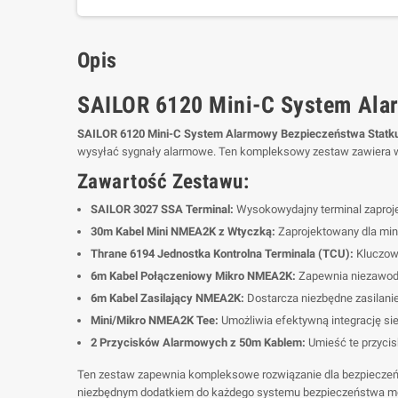
Opis
SAILOR 6120 Mini-C System Ala
SAILOR 6120 Mini-C System Alarmowy Bezpieczeństwa Statk
wysyłać sygnały alarmowe. Ten kompleksowy zestaw zawiera ws
Zawartość Zestawu:
SAILOR 3027 SSA Terminal:
Wysokowydajny terminal zaprojekt
30m Kabel Mini NMEA2K z Wtyczką:
Zaprojektowany dla min
Thrane 6194 Jednostka Kontrolna Terminala (TCU):
Kluczowy
6m Kabel Połączeniowy Mikro NMEA2K:
Zapewnia niezawod
6m Kabel Zasilający NMEA2K:
Dostarcza niezbędne zasilani
Mini/Mikro NMEA2K Tee:
Umożliwia efektywną integrację sie
2 Przycisków Alarmowych z 50m Kablem:
Umieść te przycis
Ten zestaw zapewnia kompleksowe rozwiązanie dla bezpieczeńst
niezbędnym dodatkiem do każdego systemu bezpieczeństwa m