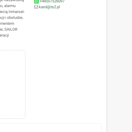
+48507526097
o, alarmu
karol@ts2.pl
iecią Inmarsat-
cji i obsłudze,
lementem
ie, SAILOR
racji