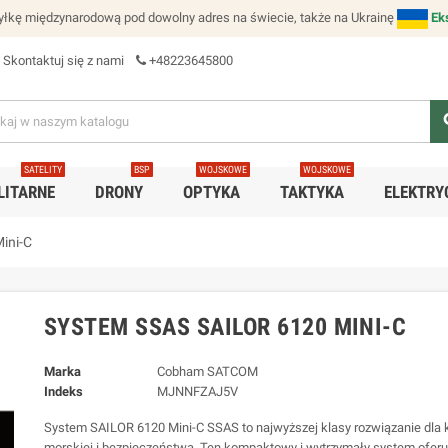
łkę międzynarodową pod dowolny adres na świecie, także na Ukrainę
Ek
Skontaktuj się z nami
+48223645800
se
SATELITY
BSP
WOJSKOWE
WOJSKOWE
LITARNE
DRONY
OPTYKA
TAKTYKA
ELEKTRY
ini-C
SYSTEM SSAS SAILOR 6120 MINI-C
Marka
Cobham SATCOM
Indeks
MJNNFZAJ5V
System SAILOR 6120 Mini-C SSAS to najwyższej klasy rozwiązanie dla 
morskiej i bezpieczeństwa. Ten kompaktowy i wytrzymały system ofer