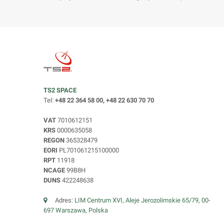
TS2 SPACE
Tel:
+48 22 364 58 00, +48 22 630 70 70
VAT
7010612151
KRS
0000635058
REGON
365328479
EORI
PL701061215100000
RPT
11918
NCAGE
99B8H
DUNS
422248638
Adres:
LIM Centrum XVI, Aleje Jerozolimskie 65/79, 00-
697 Warszawa, Polska