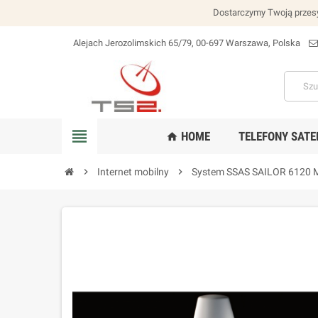
Dostarczymy Twoją przesy
Alejach Jerozolimskich 65/79, 00-697 Warszawa, Polska
lokalizacja_na
view_headline
HOME
TELEFONY SATE
home
chevron_right
Internet mobilny
chevron_right
System SSAS SAILOR 6120 M