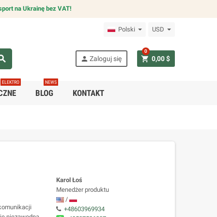
sport na Ukrainę bez VAT!
Polski
USD
0
arch
person
shopping_cart
Zaloguj się
0,00 $
ELEKTRO
NEWS
CZNE
BLOG
KONTAKT
Karol Łoś
Menedżer produktu
/
komunikacji
+48603969934
uje niezawodną