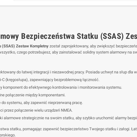
rmowy Bezpieczeństwa Statku (SSAS) Ze
u (SSAS) Zestaw Kompletny
został zaprojektowany, aby zwiększyć bezpieczeńs
zystko, czego potrzebujesz, aby zainstalować solidny system alarmowy na sw
owany do łatwej integracji i niezawodnej pracy. Posiada uchwyt na słup dla wy
i-C (kręgosłupa), zapewniający bezproblemową łączność.
 komponent do efektywnego kontrolowania i monitorowania systemu.
ne połączenie między komponentami.
e do systemu, aby zapewnić nieprzerwaną pracę.
ci przez połączenie wielu urządzeń NMEA.
ki alarmowe strategicznie na swoim statku, aby szybko uruchomić alarmy bezpi
wa statku, pomagając zapewnić bezpieczeństwo Twojego statku i załogi. Łatwy
orskiego.