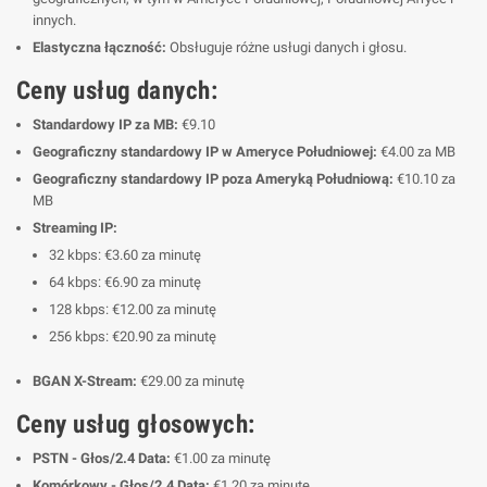
innych.
Elastyczna łączność:
Obsługuje różne usługi danych i głosu.
Ceny usług danych:
Standardowy IP za MB:
€9.10
Geograficzny standardowy IP w Ameryce Południowej:
€4.00 za MB
Geograficzny standardowy IP poza Ameryką Południową:
€10.10 za
MB
Streaming IP:
32 kbps: €3.60 za minutę
64 kbps: €6.90 za minutę
128 kbps: €12.00 za minutę
256 kbps: €20.90 za minutę
BGAN X-Stream:
€29.00 za minutę
Ceny usług głosowych:
PSTN - Głos/2.4 Data:
€1.00 za minutę
Komórkowy - Głos/2.4 Data:
€1.20 za minutę