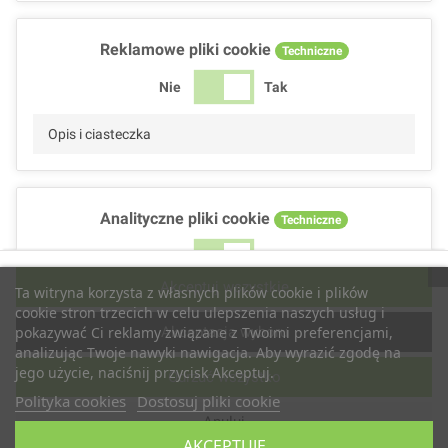
Reklamowe pliki cookie
Techniczne
Nie
Tak
Opis i ciasteczka
Analityczne pliki cookie
Techniczne
Nie
Tak
Akceptuj wszystkie
Ta witryna korzysta z własnych plików cookie i plików
Opis i ciasteczka
cookie stron trzecich w celu ulepszenia naszych usług i
Akceptacja wyboru
pokazywać Ci reklamy związane z Twoimi preferencjami,
analizując Twoje nawyki nawigacja. Aby wyrazić zgodę na
jego użycie, naciśnij przycisk Akceptuj.
Odrzuć wszystko
Wydajnościowe pliki cookie
Techniczne
Polityka cookies
Dostosuj pliki cookie
Anuluj
Nie
Tak
AKCEPTUJĘ