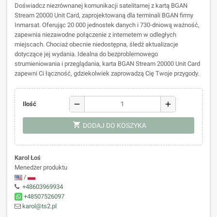
Doświadcz niezrównanej komunikacji satelitarnej z kartą BGAN
Stream 20000 Unit Card, zaprojektowaną dla terminali BGAN firmy
Inmarsat. Oferując 20 000 jednostek danych i 730-dniową ważność,
zapewnia niezawodne połączenie z internetem w odległych
miejscach. Chociaż obecnie niedostępna, śledź aktualizacje
dotyczące jej wydania. Idealna do bezproblemowego
strumieniowania i przeglądania, karta BGAN Stream 20000 Unit Card
zapewni Ci łączność, gdziekolwiek zaprowadzą Cię Twoje przygody.
remove
add
Ilość
shopping_cart
DODAJ DO KOSZYKA
Karol Łoś
Menedżer produktu
/
+48603969934
+48507526097
karol@ts2.pl