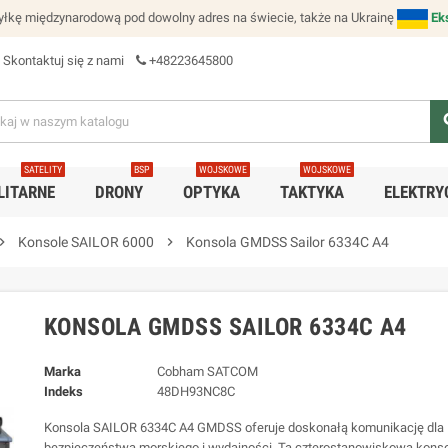
łkę międzynarodową pod dowolny adres na świecie, także na Ukrainę
Ek
Skontaktuj się z nami
+48223645800
se
SATELITY
BSP
WOJSKOWE
WOJSKOWE
LITARNE
DRONY
OPTYKA
TAKTYKA
ELEKTRY
ron_right
Konsole SAILOR 6000
chevron_right
Konsola GMDSS Sailor 6334C A4
KONSOLA GMDSS SAILOR 6334C A4
Marka
Cobham SATCOM
Indeks
48DH93NC8C
Konsola SAILOR 6334C A4 GMDSS oferuje doskonałą komunikację dla
bezpieczeństwa morskiego i wydajności. Ta czterostanowiskowa konso