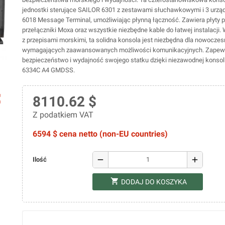
jednostki sterujące SAILOR 6301 z zestawami słuchawkowymi i 3 urzą
6018 Message Terminal, umożliwiając płynną łączność. Zawiera płyty 
przełączniki Moxa oraz wszystkie niezbędne kable do łatwej instalacji.
z przepisami morskimi, ta solidna konsola jest niezbędna dla nowocze
wymagających zaawansowanych możliwości komunikacyjnych. Zapewn
bezpieczeństwo i wydajność swojego statku dzięki niezawodnej konso
6334C A4 GMDSS.
ap
8110.62 $
Z podatkiem VAT
6594 $ cena netto (non-EU countries)
remove
add
Ilość
shopping_cart
DODAJ DO KOSZYKA