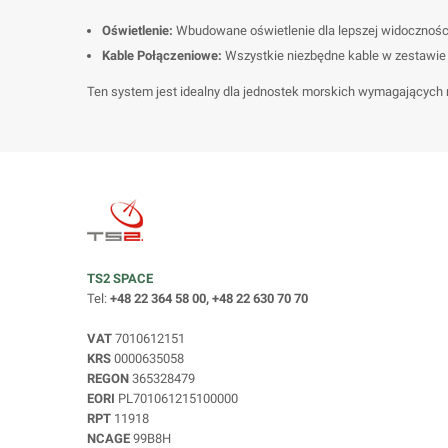
Oświetlenie:
Wbudowane oświetlenie dla lepszej widoczności
Kable Połączeniowe:
Wszystkie niezbędne kable w zestawie d
Ten system jest idealny dla jednostek morskich wymagających
TS2 SPACE
Tel:
+48 22 364 58 00, +48 22 630 70 70
VAT
7010612151
KRS
0000635058
REGON
365328479
EORI
PL701061215100000
RPT
11918
NCAGE
99B8H