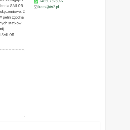
+48507526097
dzenia SAILOR
karol@ts2.pl
połączeniowe, 2
 W pełni zgodna
snych statków
ij
li SAILOR