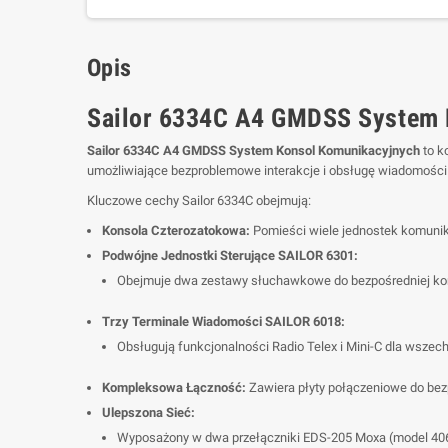
Opis
Sailor 6334C A4 GMDSS System 
Sailor 6334C A4 GMDSS System Konsol Komunikacyjnych
to k
umożliwiające bezproblemowe interakcje i obsługę wiadomoś
Kluczowe cechy Sailor 6334C obejmują:
Konsola Czterozatokowa:
Pomieści wiele jednostek komunika
Podwójne Jednostki Sterujące SAILOR 6301:
Obejmuje dwa zestawy słuchawkowe do bezpośredniej ko
Trzy Terminale Wiadomości SAILOR 6018:
Obsługują funkcjonalności Radio Telex i Mini-C dla wsze
Kompleksowa Łączność:
Zawiera płyty połączeniowe do bezp
Ulepszona Sieć:
Wyposażony w dwa przełączniki EDS-205 Moxa (model 40