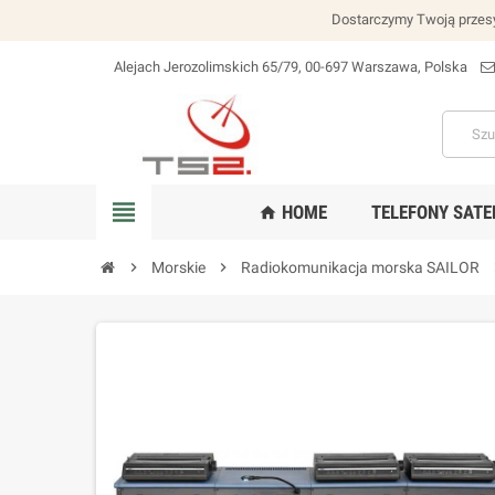
Dostarczymy Twoją przesy
Alejach Jerozolimskich 65/79, 00-697 Warszawa, Polska
lokalizacja_na
view_headline
HOME
TELEFONY SATE
home
chevron_right
Morskie
chevron_right
Radiokomunikacja morska SAILOR
chev