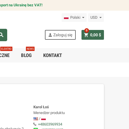
sport na Ukrainę bez VAT!
Polski
USD
0
arch
person
shopping_cart
Zaloguj się
0,00 $
ELEKTRO
NEWS
CZNE
BLOG
KONTAKT
Karol Łoś
Menedżer produktu
/
+48603969934
la obsługuje 2